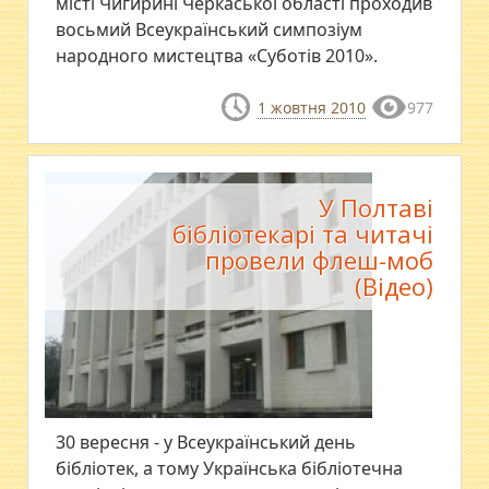
місті Чигирині Черкаської області проходив
восьмий Всеукраїнський симпозіум
народного мистецтва «Суботів 2010».
1 жовтня 2010
977
У Полтаві
бібліотекарі та читачі
провели флеш-моб
(Відео)
30 вересня - у Всеукраїнський день
бібліотек, а тому Українська бібліотечна