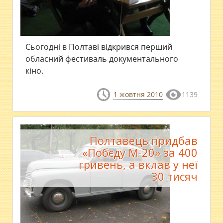
Сьогодні в Полтаві відкрився перший
обласний фестиваль документального
кіно.
1 жовтня 2010
1139
Полтавець придбав
«Побєду М-20» за 400
гривень, а вклав у неї
30 тисяч