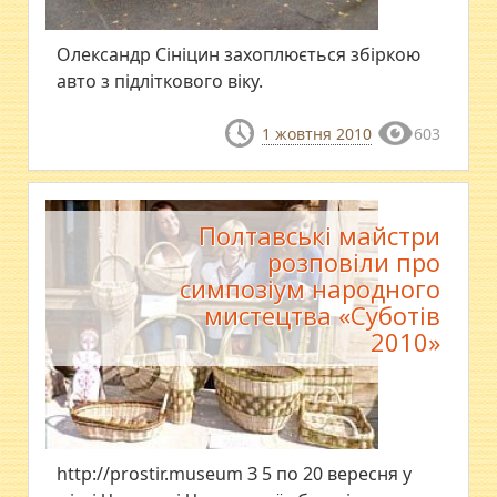
Олександр Сініцин захоплюється збіркою
авто з підліткового віку.
1 жовтня 2010
603
Полтавські майстри
розповіли про
симпозіум народного
мистецтва «Суботів
2010»
http://prostir.museum З 5 по 20 вересня у