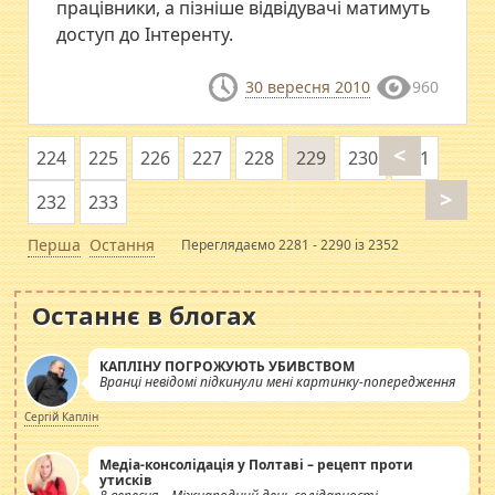
працівники, а пізніше відвідувачі матимуть
доступ до Інтеренту.
30 вересня 2010
960
<
224
225
226
227
228
229
230
231
>
232
233
Перша
Остання
Переглядаємо 2281 - 2290 із 2352
Останнє в блогах
КАПЛІНУ ПОГРОЖУЮТЬ УБИВСТВОМ
Вранці невідомі підкинули мені картинку-попередження
Сергій Каплін
Медіа-консолідація у Полтаві – рецепт проти
утисків