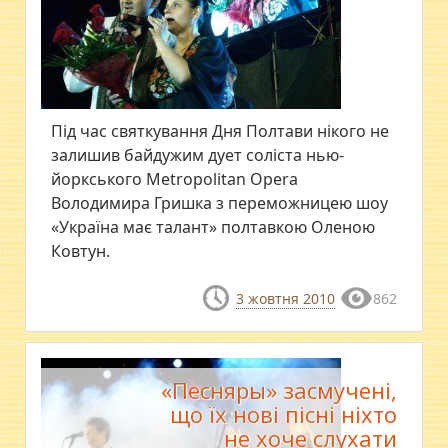
Під час святкування Дня Полтави нікого не
залишив байдужим дует соліста нью-
йоркського Metropolitan Opera
Володимира Гришка з переможницею шоу
«Україна має талант» полтавкою Оленою
Ковтун.
3 жовтня 2010
862
«Песняры» засмучені,
що їх нові пісні ніхто
не хоче слухати