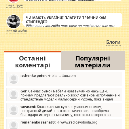
8 вересня – Міжнародний день солідарності
журналістів.
Надія Труш
ЧИ МАЮТЬ УКРАЇНЦІ ПЛАТИТИ ТРІЄЧНИКАМ
СТИПЕНДІЇ?
Рідко пишу лонгріди тим паче на такі теми, але вже
просто дістало! Обурюють сьогоднішні інсенуації
Віталій Улибін
навколо стипендіального питання. Штучно
роздувається ще одна соціальна катастрофа.
Блоги
Останні
Популярні
коментарі
матеріали
ischenko peter:
⇒ blts-tattoo.com
Gor:
Сейчас рынок мебели чрезвычайно насыщен,
причем предлагают реально эксклюзивное исполнение и
стандартные модели малых серий кухонь, пока видел
отличную кухонную мебель по дизайну, мало походит на
tavaseni:
Классическая кухня с угловым столом,
стандартные формы, в MebelOk, креативненько и что главное -
прекрасный дизайн, высокое качество я приобрела
со вкусом все в порядке, без ненужных наворотов удорожающих
благодаря интернет магазину, контакты которого вы
мебель, а это не последний фактор.
можете просмотреть https://mwood.com.ua.
romanenko sasha83:
⇒ www.radiosvoboda.org