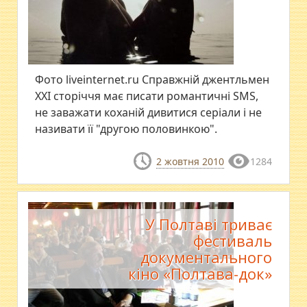
Фото liveinternet.ru Справжній джентльмен
XXI сторіччя має писати романтичні SMS,
не заважати коханій дивитися серіали і не
називати її "другою половинкою".
2 жовтня 2010
1284
У Полтаві триває
фестиваль
документального
кіно «Полтава-док»