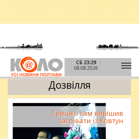
СБ 23:29
»
»
Головна
Новини
Відпочинок і дозвілля
08.08.2026
»
Дозвілля
Дозвілля
Гришко сам вирішив
заспівати із Ковтун