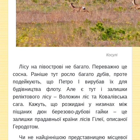
Косулі
Лісу на півострові не багато. Переважно це
сосна. Раніше тут росло багато дубів, проте
подейкують, що Петро І вирубав їх для
будівництва флоту. Але є тут і залишки
реліктового лісу – Воложин ліс та Ковалівська
сага. Кажуть, що розкидані у низинах між
піщаних дюн березово-дубові гайки – це
залишки прадавньої країни лісів Гілеї, описаної
Геродотом.
Чи не найціннішою представницею місцевої