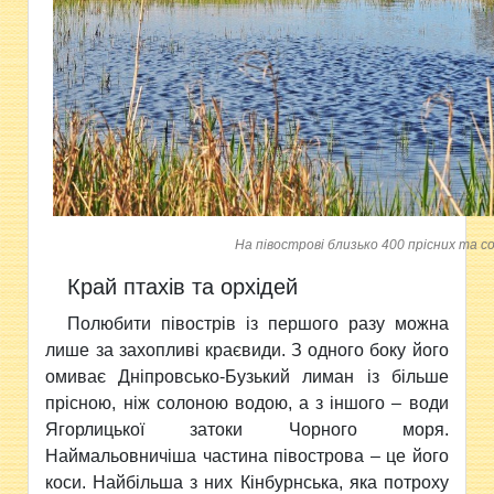
На півострові близько 400 прісних та с
Край птахів та орхідей
Полюбити півострів із першого разу можна
лише за захопливі краєвиди. З одного боку його
омиває Дніпровсько-Бузький лиман із більше
прісною, ніж солоною водою, а з іншого – води
Ягорлицької затоки Чорного моря.
Наймальовничіша частина півострова – це його
коси. Найбільша з них Кінбурнська, яка потроху