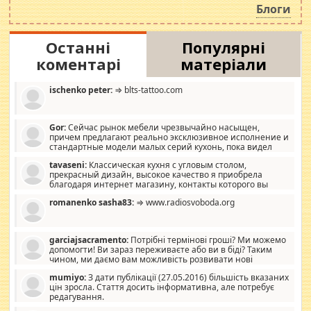
Блоги
Останні
Популярні
коментарі
матеріали
ischenko peter:
⇒ blts-tattoo.com
Gor:
Сейчас рынок мебели чрезвычайно насыщен,
причем предлагают реально эксклюзивное исполнение и
стандартные модели малых серий кухонь, пока видел
отличную кухонную мебель по дизайну, мало походит на
tavaseni:
Классическая кухня с угловым столом,
стандартные формы, в MebelOk, креативненько и что главное -
прекрасный дизайн, высокое качество я приобрела
со вкусом все в порядке, без ненужных наворотов удорожающих
благодаря интернет магазину, контакты которого вы
мебель, а это не последний фактор.
можете просмотреть https://mwood.com.ua.
romanenko sasha83:
⇒ www.radiosvoboda.org
garciajsacramento:
Потрібні термінові гроші? Ми можемо
допомогти! Ви зараз переживаєте або ви в біді? Таким
чином, ми даємо вам можливість розвивати нові
розробки. Як багата людина, я почуваю себе зобов'язаним
mumiyo:
З дати публікації (27.05.2016) більшість вказаних
допомагати людям, які намагаються дати їм шанс. Кожен
цін зросла. Стаття досить інформативна, але потребує
заслуговує на другий шанс, і, оскільки влада не зможе, вони
редагування.
повинні приймати від інших. Для нас нема багато суми, і зрілість
ми визначаємо за взаємною згодою. Ні сюрпризів, ні додаткових