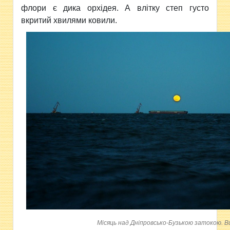
флори є дика орхідея. А влітку степ густо
вкритий хвилями ковили.
Місяць над Дніпровсько-Бузькою затокою. В