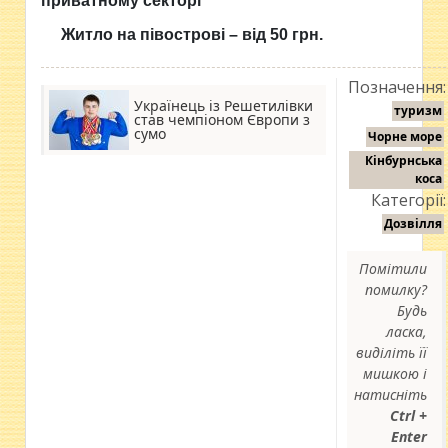
приватному секторі
Житло на півострові – від 50 грн.
Позначення:
Українець із Решетилівки
туризм
став чемпіоном Європи з
сумо
Чорне море
Кінбурнська
коса
Категорії:
Дозвілля
Помітили
помилку?
Будь
ласка,
виділіть її
мишкою і
натисніть
Ctrl +
Enter