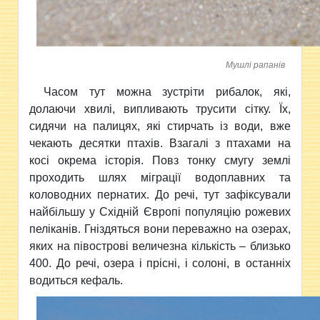
Мушлі рапанів
Часом тут можна зустріти рибалок, які,
долаючи хвилі, випливають трусити сітку. Їх,
сидячи на палицях, які стирчать із води, вже
чекають десятки птахів. Взагалі з птахами на
косі окрема історія. Повз тонку смугу землі
проходить шлях міграції водоплавних та
коловодних пернатих. До речі, тут зафіксували
найбільшу у Східній Європі популяцію рожевих
пеліканів. Гніздяться вони переважно на озерах,
яких на півострові величезна кількість – близько
400. До речі, озера і прісні, і солоні, в останніх
водиться кефаль.