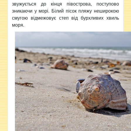
звужується до кінця півострова, поступово
зникаючи у морі. Білий пісок пляжу неширокою
смугою відмежовує степ від бурхливих хвиль
моря.