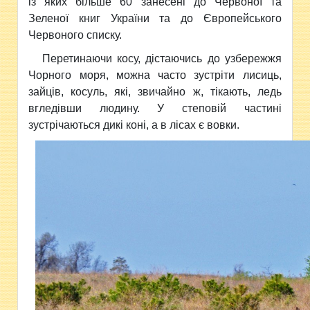
із яких більше 60 занесені до Червоної та
Зеленої книг України та до Європейського
Червоного списку.
Перетинаючи косу, дістаючись до узбережжя
Чорного моря, можна часто зустріти лисиць,
зайців, косуль, які, звичайно ж, тікають, ледь
вгледівши людину. У степовій частині
зустрічаються дикі коні, а в лісах є вовки.