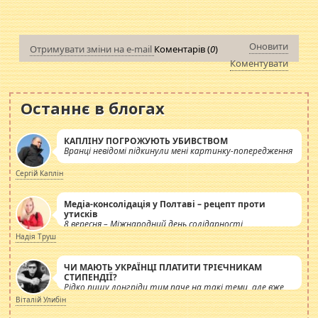
Оновити
Отримувати зміни на e-mail
Коментарів (
0
)
Коментувати
Останнє в блогах
КАПЛІНУ ПОГРОЖУЮТЬ УБИВСТВОМ
Вранці невідомі підкинули мені картинку-попередження
Сергій Каплін
Медіа-консолідація у Полтаві – рецепт проти
утисків
8 вересня – Міжнародний день солідарності
журналістів.
Надія Труш
ЧИ МАЮТЬ УКРАЇНЦІ ПЛАТИТИ ТРІЄЧНИКАМ
СТИПЕНДІЇ?
Рідко пишу лонгріди тим паче на такі теми, але вже
просто дістало! Обурюють сьогоднішні інсенуації
Віталій Улибін
навколо стипендіального питання. Штучно
роздувається ще одна соціальна катастрофа.