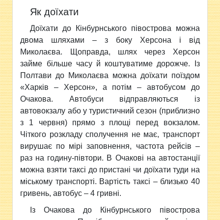
Як доїхати
Доїхати до Кінбурнського півострова можна
двома шляхами – з боку Херсона і від
Миколаєва. Щоправда, шлях через Херсон
займе більше часу й коштуватиме дорожче. Із
Полтави до Миколаєва можна доїхати поїздом
«Харків – Херсон», а потім – автобусом до
Очакова. Автобуси відправляються із
автовокзалу або у туристичний сезон (приблизно
з 1 червня) прямо з площі перед вокзалом.
Чіткого розкладу сполучення не має, транспорт
вирушає по мірі заповнення, частота рейсів –
раз на годину-півтори. В Очакові на автостанції
можна взяти таксі до пристані чи доїхати туди на
міському транспорті. Вартість таксі – близько 40
гривень, автобус – 4 гривні.
Із Очакова до Кінбурнського півострова