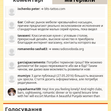
ischenko peter:
⇒ blts-tattoo.com
Gor:
Сейчас рынок мебели чрезвычайно насыщен,
причем предлагают реально эксклюзивное исполнение и
стандартные модели малых серий кухонь, пока видел
отличную кухонную мебель по дизайну, мало походит на
tavaseni:
Классическая кухня с угловым столом,
стандартные формы, в MebelOk, креативненько и что главное -
прекрасный дизайн, высокое качество я приобрела
со вкусом все в порядке, без ненужных наворотов удорожающих
благодаря интернет магазину, контакты которого вы
мебель, а это не последний фактор.
можете просмотреть https://mwood.com.ua.
romanenko sasha83:
⇒ www.radiosvoboda.org
garciajsacramento:
Потрібні термінові гроші? Ми можемо
допомогти! Ви зараз переживаєте або ви в біді? Таким
чином, ми даємо вам можливість розвивати нові
розробки. Як багата людина, я почуваю себе зобов'язаним
mumiyo:
З дати публікації (27.05.2016) більшість вказаних
допомагати людям, які намагаються дати їм шанс. Кожен
цін зросла. Стаття досить інформативна, але потребує
заслуговує на другий шанс, і, оскільки влада не зможе, вони
редагування.
повинні приймати від інших. Для нас нема багато суми, і зрілість
ми визначаємо за взаємною згодою. Ні сюрпризів, ні додаткових
zoyasharma189:
Hey! Are you feeling lonely? And night clubs,
витрат, а тільки узгоджених сум і нічого іншого. Не чекайте і не
bars, sightseeing, romantic dinner or to spend leisure time
коментуйте цей пост. Введіть суму, яку ви хочете подати, і ми
with her will escort Mumbai A beautiful Punjabi women than
зв'яжемося з вами з усіма варіантами. зв'яжіться з нами
sexy escort companion in arms that you guys feel like 5 star luxury
сьогодні на garciajsacramento@gmail.com Вам потрібні термінові
hotel had to spend the night in their search for loved solitaire free
гроші? Ми можемо допомогти!
maintenance stops in Mumbai. Here we offer fair and very attractive
Голосування
woman "Love Solitaire" beautiful figure and shapely body shapes.