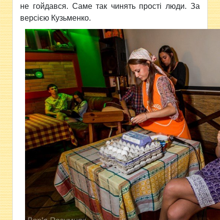
не гойдався. Саме так чинять прості люди. За
версією Кузьменко.