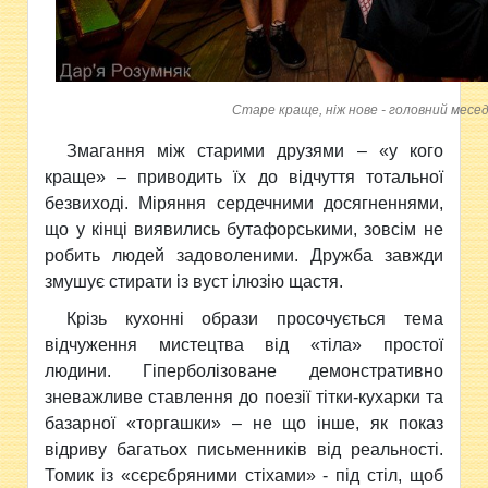
Старе краще, ніж нове - головний месе
Змагання між старими друзями – «у кого
краще» – приводить їх до відчуття тотальної
безвиході. Міряння сердечними досягненнями,
що у кінці виявились бутафорськими, зовсім не
робить людей задоволеними. Дружба завжди
змушує стирати із вуст ілюзію щастя.
Крізь кухонні образи просочується тема
відчуження мистецтва від «тіла» простої
людини. Гіперболізоване демонстративно
зневажливе ставлення до поезії тітки-кухарки та
базарної «торгашки» – не що інше, як показ
відриву багатьох письменників від реальності.
Томик із «сєрєбряними стіхами» - під стіл, щоб