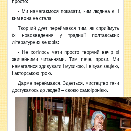
просто:
- Ми намагаємося показати, ким людина є, і
ким вона не стала.
Творчий дует переймався тим, як сприймуть
їх нововведення у традиції полтавських
літературних вечорів:
- Не хотілось мати просто творчий вечір зі
звичайними читаннями. Тим паче, прози. Ми
намагалися здивувати і музикою, і візуалізацією,
і акторською грою.
Дарма переймався. Здається, мистецтво таки
достукалось до людей – своєю самоіронією.