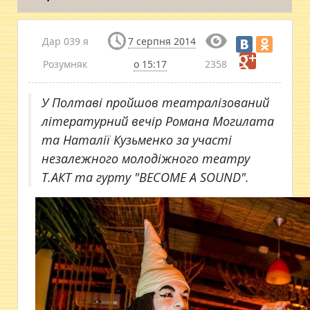
Дар 039 я
7 серпня 2014
Розумняк
о 15:17
2358
У Полтаві пройшов театралізований
літературний вечір Романа Могилата
та Наталії Кузьменко за участі
незалежного молодіжного театру
Т.АКТ та гурту "BECOME A SOUND".