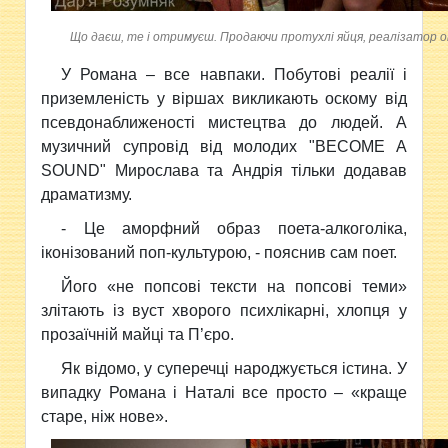
Що даєш, те і отримуєш. Продаючи протухлі яйця, реалізатор о
У Романа – все навпаки. Побутові реалії і
приземленість у віршах викликають оскому від
псевдонаближеності мистецтва до людей. А
музичний супровід від молодих "BECOME A
SOUND" Мирослава та Андрія тільки додавав
драматизму.
- Це аморфний образ поета-алкоголіка,
іконізований поп-культурою, - пояснив сам поет.
Його «не попсові тексти на попсові теми»
злітають із вуст хворого психлікарні, хлопця у
прозаїчній майці та П’єро.
Як відомо, у суперечці народжується істина. У
випадку Романа і Наталі все просто – «краще
старе, ніж нове».