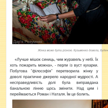
Жінка може бути різною. Кузьменко довела, буденн
«Лучше мішок синиць, чим журавель у небі. Їх
хоть пожарить можна», - перли із вуст кухарки.
Побутова "філософія" перетворила жінку у
доволі практичне джерело народної мудрості. А
несправедливість долі була виправдана
банальною лінню щось змінити. Над цим і
переймаються Роман і Наталя. Їм це болить.