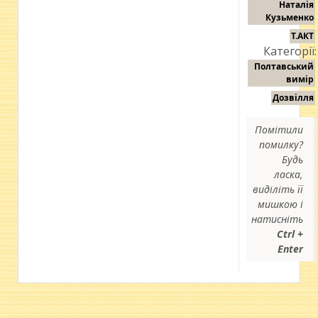
Наталія
Кузьменко
Т.АКТ
Категорії:
Полтавський
вимір
Дозвілля
Помітили
помилку?
Будь
ласка,
виділіть її
мишкою і
натисніть
Ctrl +
Enter