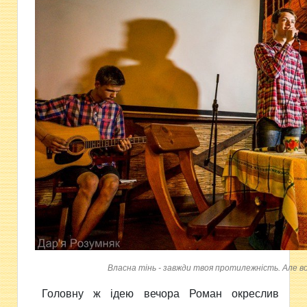
Власна тінь - завжди твоя протилежність. Але в
Головну ж ідею вечора Роман окреслив