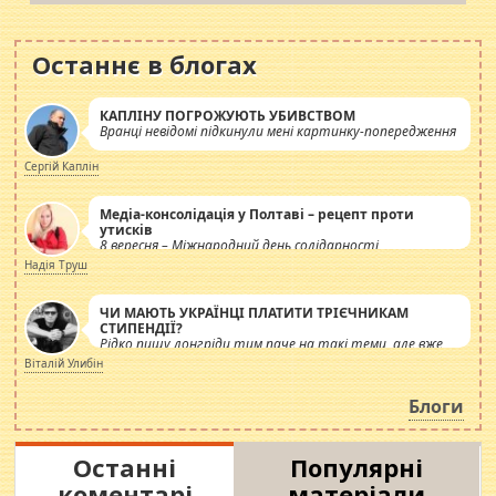
Останнє в блогах
КАПЛІНУ ПОГРОЖУЮТЬ УБИВСТВОМ
Вранці невідомі підкинули мені картинку-попередження
Сергій Каплін
Медіа-консолідація у Полтаві – рецепт проти
утисків
8 вересня – Міжнародний день солідарності
журналістів.
Надія Труш
ЧИ МАЮТЬ УКРАЇНЦІ ПЛАТИТИ ТРІЄЧНИКАМ
СТИПЕНДІЇ?
Рідко пишу лонгріди тим паче на такі теми, але вже
просто дістало! Обурюють сьогоднішні інсенуації
Віталій Улибін
навколо стипендіального питання. Штучно
роздувається ще одна соціальна катастрофа.
Блоги
Останні
Популярні
коментарі
матеріали