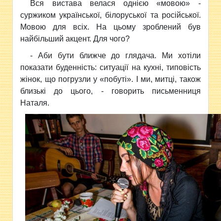
Вся вистава велася однією «мовою» -
суржиком української, білоруської та російської.
Мовою для всіх. На цьому зроблений був
найбільший акцент. Для чого?
- Аби бути ближче до глядача. Ми хотіли
показати буденність: ситуації на кухні, типовість
жінок, що погрузли у «побуті». І ми, митці, також
близькі до цього, - говорить письменниця
Наталя.