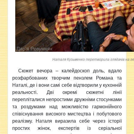
Наталя Кузьменко перетворила глядачів на гер
Сюжет вечора – калейдоскоп доль, вдало
розфарбованих творчим пензлем Романа та
Наталі, де і вони самі себе відтворили у кухонній
реальності. Дві окремі сюжетні лінії
перепліталися непростими дружніми стосунками
та роздумами над можливістю гармонійного
співіснування високого мистецтва і побутового
реалізму. Наталя виразила себе через історії
простих жінок, експертів із серіальної