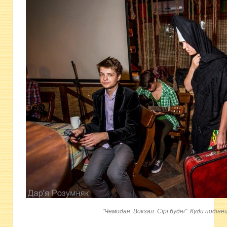
"Чемодан. Вокзал. Сірі будні". Куди подіне