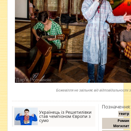
Божевілля не звільняє від відповідальності 
Позначення:
Українець із Решетилівки
театр
став чемпіоном Європи з
сумо
Роман
Могилат