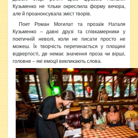
Кузьменко не тільки окреслила форму вечора,
але й проанонсувала зміст творів.
Поет Роман Могилат та прозаїк Наталя
Кузьменко – давні друзі та співкамерники у
поетичній неволі, коли не писати просто не
можеш. Їх творчість перетинається у площині
відвертості, де немає значення проза чи вірші,
головне – які емоції викликають слова.