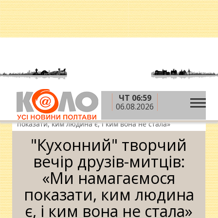
ЧТ 06:59
»
»
»
Головна
Новини
Дозвілля
"Кухонний"
06.08.2026
творчий вечір друзів-митців: «Ми намагаємося
показати, ким людина є, і ким вона не стала»
"Кухонний" творчий
вечір друзів-митців:
«Ми намагаємося
показати, ким людина
є, і ким вона не стала»