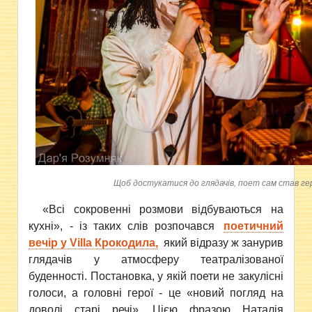
Щоб достукатися до глядачів, поет сам став ге
«Всі сокровенні розмови відбуваються на
кухні», - із таких слів розпочався
поетичний
вечір у Villa Крокодила,
який відразу ж занурив
глядачів у атмосферу театралізованої
буденності. Постановка, у якій поети не закулісні
голоси, а головні герої - це «новий погляд на
доволі старі речі». Цією фразою Наталія