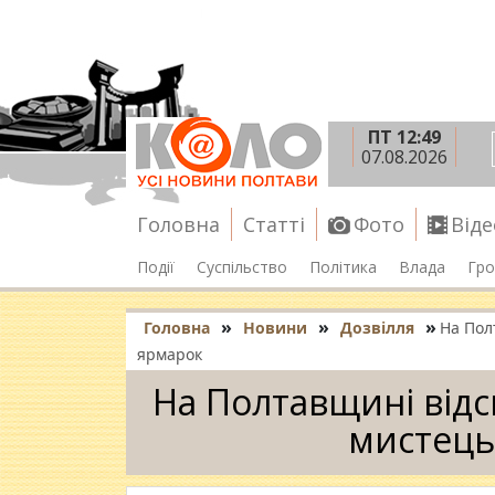
ПТ 12:49
07.08.2026
Головна
Статті
Фото
Віде
Події
Суспільство
Політика
Влада
Гро
»
»
»
Головна
Новини
Дозвілля
На Пол
ярмарок
На Полтавщині від
мистець