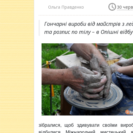
Ольга Правденко
30 черв
Гончарні вироби від майстрів з лед
та розпис по тілу – в Опішні відб
зібралися, щоб здивувати своїми виро
відбулися Міжнародний мистецький я