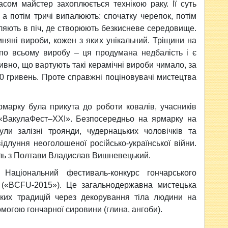
асом майстер захоплюється технікою раку. Її суть
 а потім тричі випалюють: спочатку черепок, потім
вляють в піч, де створюють безкисневе середовище.
иняні вироби, кожен з яких унікальний. Тріщини на
 по всьому виробу – ця продумана недбалість і є
ивно, що вартують такі керамічні вироби чимало, за
0 гривень. Проте справжні поціновувачі мистецтва
рмарку була прикута до роботи ковалів, учасників
«ВакулаФест–XXI». Безпосередньо на ярмарку на
ули залізні троянди, чудернацьких чоловічків та
ідлуння неоголошеної російсько-української війни.
ль з Полтави Владислав Вишневецький.
Національний фестиваль-конкурс гончарського
» («BСFU-2015»). Це загальнодержавна мистецька
ьких традицій через декорування тіла людини на
помогою гончарної сировини (глина, ангоби).