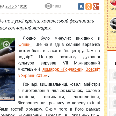
ня 2015 о 19:30
1883
Наді
ь не з усієї країни, ковальський фестиваль
увся гончарний ярмарок.
Віта
Людно було минулих вихідних в
Опішні
. Ще на в’їзді в селище вервечка
автомобілів тяглася в бік центру. Там на
подвір’ї Центру розвитку духовної
культури вирував VII Міжнародний
мистецький
ярмарок «Гончарний Всесвіт
в Україні-2015»
.
Гончарі, вишивальниці, ковалі, майстри
з виготовлення ляльок-мотанок, соломо
плетіння, витинанки, лозоплетіння,
ку
ди
бісероплетіння, розпису по дереву та інші
кр
бе
бами гостей ярмарку. Окрім того в його рамках
вы
по
рмарок «Гончарний Всесвіт в Україні–2015»,