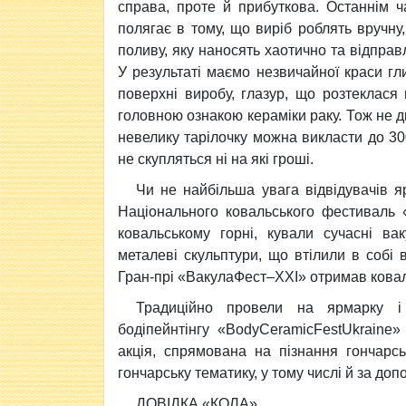
справа, проте й прибуткова. Останнім ч
полягає в тому, що виріб роблять вручну,
поливу, яку наносять хаотично та відпра
У результаті маємо незвичайної краси гл
поверхні виробу, глазур, що розтеклася
головною ознакою кераміки раку. Тож не д
невелику тарілочку можна викласти до 30
не скупляться ні на які гроші.
Чи не найбільша увага відвідувачів я
Національного ковальського фестиваль 
ковальському горні, кували сучасні вак
металеві скульптури, що втілили в собі в
Гран-прі «ВакулаФест–XXI» отримав кова
Традиційно провели на ярмарку і 
бодіпейнтінгу «BodyCeramicFestUkraine
акція, спрямована на пізнання гончарс
гончарську тематику, у тому числі й за до
ДОВІДКА «КОЛА»