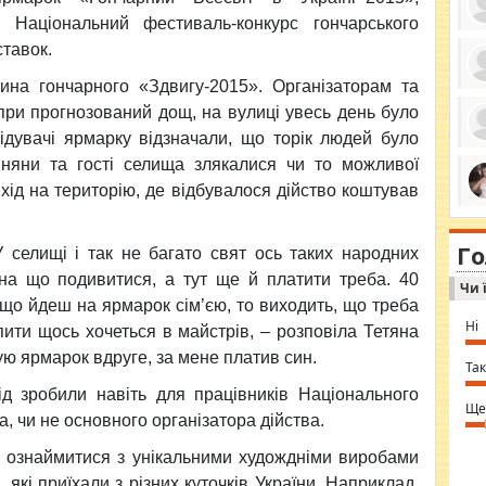
 Національний фестиваль-конкурс гончарського
ставок.
ина гончарного «Здвигу-2015». Організаторам та
ро
се
при прогнозований дощ, на вулиці увесь день було
да
відувачі ярмарку відзначали, що торік людей було
ос
ін
ішняни та гості селища злякалися чи то можливої
за
тіл
вхід на територію, де відбувалося дійство коштував
ком
bea
ми
tha
на
nig
Г
по
 селищі і так не багато свят ось таких народних
in 
Sol
 на що подивитися, а тут ще й платити треба. 40
Чи 
Ind
gir
кщо йдеш на ярмарок сім’єю, то виходить, що треба
bod
Ні
пити щось хочеться в майстрів, – розповіла Тетяна
alw
Mir
ую ярмарок вдруге, за мене платив син.
you
Так
⇒ 
ід зробили навіть для працівників Національного
Ще
, чи не основного організатора дійства.
 ознаймитися з унікальними худождніми виробами
які приїхали з різних куточків України. Наприклад,