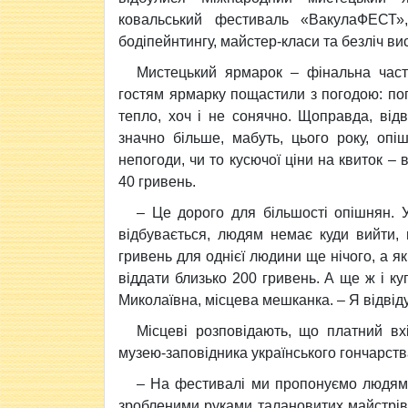
ковальський фестиваль «ВакулаФЕСТ»,
бодіпейнтингу, майстер-класи та безліч ви
Мистецький ярмарок – фінальна част
гостям ярмарку пощастили з погодою: по
тепло, хоч і не сонячно. Щоправда, від
значно більше, мабуть, цього року, оп
непогоди, чи то кусючої ціни на квиток – 
40 гривень.
– Це дорого для більшості опішнян. У
відбувається, людям немає куди вийти,
гривень для однієї людини ще нічого, а я
віддати близько 200 гривень. А ще ж і ку
Миколаївна, місцева мешканка. – Я відвід
Місцеві розповідають, що платний вх
музею-заповідника українського гончарства
– На фестивалі ми пропонуємо людям
зробленими руками талановитих майстрів, 