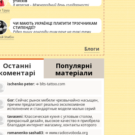
утисків
8 вересня – Міжнародний день солідарності
журналістів.
я Труш
ЧИ МАЮТЬ УКРАЇНЦІ ПЛАТИТИ ТРІЄЧНИКАМ
СТИПЕНДІЇ?
Рідко пишу лонгріди тим паче на такі теми,
але вже просто дістало! Обурюють сьогоднішні
лій Улибін
інсенуації навколо стипендіального питання.
Штучно роздувається ще одна соціальна
Блоги
катастрофа.
Останні
Популярні
коментарі
матеріали
ischenko peter:
⇒ blts-tattoo.com
Gor:
Сейчас рынок мебели чрезвычайно насыщен,
причем предлагают реально эксклюзивное
исполнение и стандартные модели малых серий
хонь, пока видел отличную кухонную мебель по
tavaseni:
Классическая кухня с угловым столом,
зайну, мало походит на стандартные формы, в MebelOk,
прекрасный дизайн, высокое качество я приобрела
еативненько и что главное - со вкусом все в порядке,
благодаря интернет магазину, контакты которого
з ненужных наворотов удорожающих мебель, а это не
 можете просмотреть https://mwood.com.ua.
следний фактор.
romanenko sasha83:
⇒ www.radiosvoboda.org