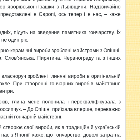
ер яворівської іграшки з Львівщини. Надзвичайно
представлені в Європі, ось тепер і в нас, – каже
дніх, підуть на зведення памятника гончарству. Їх
не один рік.
но-керамічні вироби зроблені майстрами з Опішні,
а, Слов’янська, Пирятина, Червнограду та з інших
власноруч зроблені глиняні вироби в оригінальній
кракле. При створенні гончарних виробів майстриня
ентри.
ів, глина мене полонила і перекваліфікувала з
Россипчук. – До Опішні приїхала вперше, переважно
асній гончарній майстерні.
 створює свої вироби, як в традиційній українській
о нас з Японії, каже, що гончарство, доволі затратна