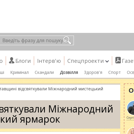
о
Блоги
Інтерв'ю
Спецпроекти
Газе
ші
Кримінал
Скандали
Дозвілля
Здоров'я
Спорт
Осв
О
тавщині відсвяткували Міжнародний мистецький
святкували Міжнародний
кий ярмарок
Серг