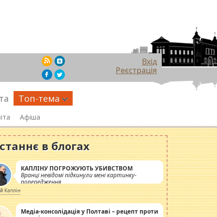
Вхід
Реєстрація
та
Топ-тема
іта
Афіша
станнє в блогах
КАПЛІНУ ПОГРОЖУЮТЬ УБИВСТВОМ
Вранці невідомі підкинули мені картинку-
попередження
ій Каплін
Медіа-консолідація у Полтаві – рецепт проти