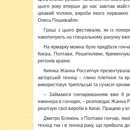
цього року вперше до нас завітав майст
цікавий чоловік, вироби якого перважно 
Олесь Пошивайло
Гроші з цього фестивалю, як із попере
накопичують на спеціальному рахунку вже 
На ярмарку можна було придбати гончар
Києва, Полтави, Решетилівки, Кременчук
регіонів країни.
Киянка Жанна Россипчук презентувала 
авторській техніці – глино плетіння та 
використовує трипільські та сучасні орнам
– Займаюся гончарюванням вже 8 рок
інженера в гончаря, – розповідає Жанна 
реалізую свої вироби в Києві. Працюю у вл
Дмитро Білокінь з Полтави гончар, який
техніці так і в техніці раку, що прийшла д