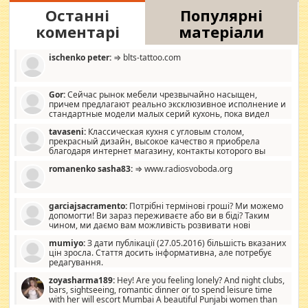
Останні
Популярні
коментарі
матеріали
ischenko peter:
⇒ blts-tattoo.com
Gor:
Сейчас рынок мебели чрезвычайно насыщен,
причем предлагают реально эксклюзивное исполнение и
стандартные модели малых серий кухонь, пока видел
отличную кухонную мебель по дизайну, мало походит на
tavaseni:
Классическая кухня с угловым столом,
стандартные формы, в MebelOk, креативненько и что главное -
прекрасный дизайн, высокое качество я приобрела
со вкусом все в порядке, без ненужных наворотов удорожающих
благодаря интернет магазину, контакты которого вы
мебель, а это не последний фактор.
можете просмотреть https://mwood.com.ua.
romanenko sasha83:
⇒ www.radiosvoboda.org
garciajsacramento:
Потрібні термінові гроші? Ми можемо
допомогти! Ви зараз переживаєте або ви в біді? Таким
чином, ми даємо вам можливість розвивати нові
розробки. Як багата людина, я почуваю себе зобов'язаним
mumiyo:
З дати публікації (27.05.2016) більшість вказаних
допомагати людям, які намагаються дати їм шанс. Кожен
цін зросла. Стаття досить інформативна, але потребує
заслуговує на другий шанс, і, оскільки влада не зможе, вони
редагування.
повинні приймати від інших. Для нас нема багато суми, і зрілість
ми визначаємо за взаємною згодою. Ні сюрпризів, ні додаткових
zoyasharma189:
Hey! Are you feeling lonely? And night clubs,
витрат, а тільки узгоджених сум і нічого іншого. Не чекайте і не
bars, sightseeing, romantic dinner or to spend leisure time
коментуйте цей пост. Введіть суму, яку ви хочете подати, і ми
with her will escort Mumbai A beautiful Punjabi women than
зв'яжемося з вами з усіма варіантами. зв'яжіться з нами