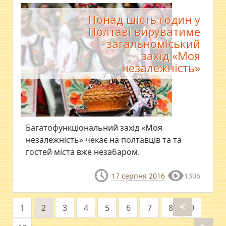
Понад шість годин у
Полтаві вируватиме
загальноміський
захід «Моя
незалежність»
Багатофункціональний захід «Моя
незалежність» чекає на полтавців та та
гостей міста вже незабаром.
17 серпня 2016
1306
<
1
2
3
4
5
6
7
8
9