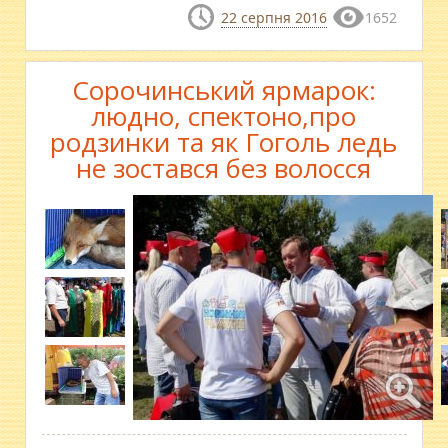
22 серпня 2016
1652
Сорочинський ярмарок:
людно, спектоно,про
родзинки та як Гоголь ледь
не зостався без волосся