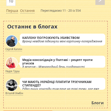
>
10
Перша
Остання
Переглядаємо 11 - 20 із 554
Останнє в блогах
КАПЛІНУ ПОГРОЖУЮТЬ УБИВСТВОМ
Вранці невідомі підкинули мені картинку-попередження
Сергій Каплін
Медіа-консолідація у Полтаві – рецепт проти
утисків
8 вересня – Міжнародний день солідарності
журналістів.
Надія Труш
ЧИ МАЮТЬ УКРАЇНЦІ ПЛАТИТИ ТРІЄЧНИКАМ
СТИПЕНДІЇ?
Рідко пишу лонгріди тим паче на такі теми, але вже
просто дістало! Обурюють сьогоднішні інсенуації
Віталій Улибін
навколо стипендіального питання. Штучно
роздувається ще одна соціальна катастрофа.
Блоги