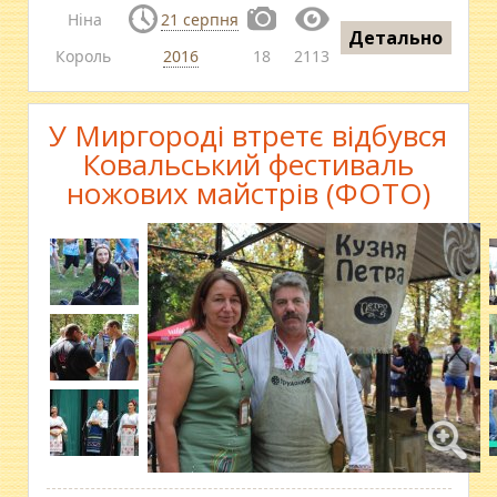
Ніна
21 серпня
Детально
Король
2016
18
2113
У Миргороді втретє відбувся
Ковальський фестиваль
ножових майстрів (ФОТО)