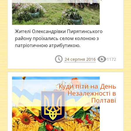
Жителі Олександрівки Пирятинського
району проїхались селом колоною з
патріотичною атрибутикою.
24 серпня 2016
1172
Куди піти на День
Незалежності в
Полтаві