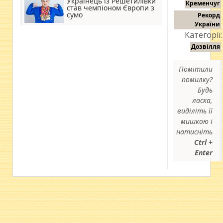
Українець із Решетилівки
Кременчуг
став чемпіоном Європи з
сумо
Рекорд
України
Категорії:
Дозвілля
Помітили
помилку?
Будь
ласка,
виділіть її
мишкою і
натисніть
Ctrl +
Enter