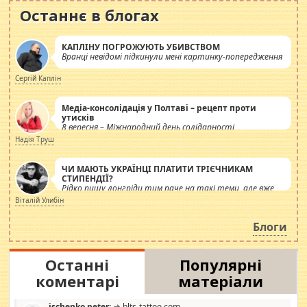
Останнє в блогах
КАПЛІНУ ПОГРОЖУЮТЬ УБИВСТВОМ
Вранці невідомі підкинули мені картинку-попередження
Сергій Каплін
Медіа-консолідація у Полтаві – рецепт проти
утисків
8 вересня – Міжнародний день солідарності
журналістів.
Надія Труш
ЧИ МАЮТЬ УКРАЇНЦІ ПЛАТИТИ ТРІЄЧНИКАМ
СТИПЕНДІЇ?
Рідко пишу лонгріди тим паче на такі теми, але вже
просто дістало! Обурюють сьогоднішні інсенуації
Віталій Улибін
навколо стипендіального питання. Штучно
роздувається ще одна соціальна катастрофа.
Блоги
Останні
Популярні
коментарі
матеріали
ischenko peter:
⇒ blts-tattoo.com