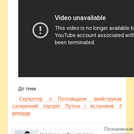
До теми
Скульптор з Полтавщини змайстрував
сатиричний портрет Путіна і встановив 3
рекорди
Позначення: