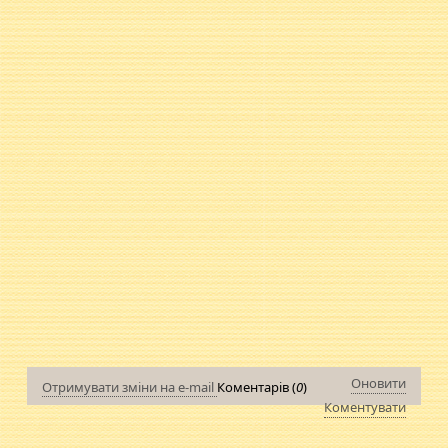
Оновити
Отримувати зміни на e-mail
Коментарів (
0
)
Коментувати