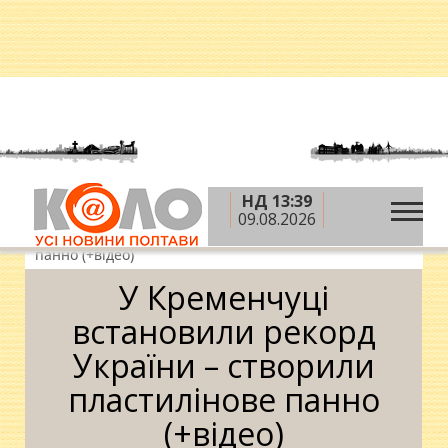
НД 13:39
»
»
»
Головна
Новини
Дозвілля
У Кременчуці
09.08.2026
встановили рекорд України – створили пластилінове
панно (+відео)
У Кременчуці
встановили рекорд
України – створили
пластилінове панно
(+відео)