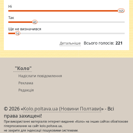
godly. Variety is the spice of life, he believes, so always travel and
want to meet new people. Sakshi Mirchandani health and figure
Ні
conscious in order to keep yourself fit and regularly go to the health
165
club.
⇒ sakshimirchandani.com
Так
40
Ще не визначився
16
Всього голосів:
221
Детальніше
"Коло"
Надіслати повідомлення
Реклама
Редакція
© 2026 «
Kolo.poltava.ua (Новини Полтави)
» - Всі
права захищені!
При використанні матеріалів інтернет-видання «Коло» на інших сайтах обов’язкове
гіперпосилання на сайт kolo.poltava.ua,
не закрите для індексації пошуковими системами.