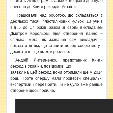
і важить 25 кілограмів. Саме його цього дня було
внесено до Книги рекордів України.
Працювали над роботою, що складається з
декількох тисяч пластилінових кульок, 13 учнів
від 5 до 17 років разом зі своїм викладачем
Дмитром Корольом. Ідея створення панно –
спільна, мета, як зазначив сам викладач –
показати дітям, що ставити перед собою мету і
досягати її – це цілком реально.
Андрій Литвиненко, представник Книги
рекордів України, повідомив, що
заявку на цей рекорд вони отримали ще у 2014
році. Проте спершу мали провести спеціальні
експертизи і перевірити, чи не було вже раніше
створене щось подібне.