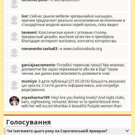
Gor:
Сейчас рынок мебели чрезвычайно насыщен,
причем предлагают реально эксклюзивное исполнение и
стандартные модели малых серий кухонь, пока видел
отличную кухонную мебель по дизайну, мало походит на
tavaseni:
Классическая кухня с угловым столом,
стандартные формы, в MebelOk, креативненько и что главное -
прекрасный дизайн, высокое качество я приобрела
со вкусом все в порядке, без ненужных наворотов удорожающих
благодаря интернет магазину, контакты которого вы
мебель, а это не последний фактор.
можете просмотреть https://mwood.com.ua.
romanenko sasha83:
⇒ www.radiosvoboda.org
garciajsacramento:
Потрібні термінові гроші? Ми можемо
допомогти! Ви зараз переживаєте або ви в біді? Таким
чином, ми даємо вам можливість розвивати нові
розробки. Як багата людина, я почуваю себе зобов'язаним
mumiyo:
З дати публікації (27.05.2016) більшість вказаних
допомагати людям, які намагаються дати їм шанс. Кожен
цін зросла. Стаття досить інформативна, але потребує
заслуговує на другий шанс, і, оскільки влада не зможе, вони
редагування.
повинні приймати від інших. Для нас нема багато суми, і зрілість
ми визначаємо за взаємною згодою. Ні сюрпризів, ні додаткових
zoyasharma189:
Hey! Are you feeling lonely? And night clubs,
витрат, а тільки узгоджених сум і нічого іншого. Не чекайте і не
bars, sightseeing, romantic dinner or to spend leisure time
коментуйте цей пост. Введіть суму, яку ви хочете подати, і ми
with her will escort Mumbai A beautiful Punjabi women than
зв'яжемося з вами з усіма варіантами. зв'яжіться з нами
sexy escort companion in arms that you guys feel like 5 star luxury
сьогодні на garciajsacramento@gmail.com Вам потрібні термінові
hotel had to spend the night in their search for loved solitaire free
гроші? Ми можемо допомогти!
maintenance stops in Mumbai. Here we offer fair and very attractive
Голосування
woman "Love Solitaire" beautiful figure and shapely body shapes.
Independent escort in Mumbai, truthful, friendly and cheerful girl.
Чи їхатимете цього року на Сорочинський ярмарок?
WhatsApp via an easily can see the latest pictures of her body and the