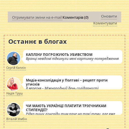
Оновити
Отримувати зміни на e-mail
Коментарів (
0
)
Коментувати
Останнє в блогах
КАПЛІНУ ПОГРОЖУЮТЬ УБИВСТВОМ
Вранці невідомі підкинули мені картинку-попередження
Сергій Каплін
Медіа-консолідація у Полтаві – рецепт проти
утисків
8 вересня – Міжнародний день солідарності
журналістів.
Надія Труш
ЧИ МАЮТЬ УКРАЇНЦІ ПЛАТИТИ ТРІЄЧНИКАМ
СТИПЕНДІЇ?
Рідко пишу лонгріди тим паче на такі теми, але вже
просто дістало! Обурюють сьогоднішні інсенуації
Віталій Улибін
навколо стипендіального питання. Штучно
роздувається ще одна соціальна катастрофа.