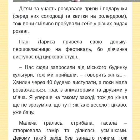
Дітям за участь роздавали призи і подарунки
(серед них солодощі та квитки на ролердром),
тож вони сміливо пробували себе у різних видах
розваг.
Пані Лариса привела свою доньку-
першокласницю на фестиваль, бо дівчинка
виступає від циркової студії.
– Нас сюди запросили від міського будинку
культури, тож ми прийшли, – говорить жінка. –
Хвилин через 40 будемо виступати, а поки мала
розважається, грає з аніматорами та друзями у
м’яча. Я уперше на такому заході, тож до кінця
ще не зрозуміла, що тут і як, але весело і цікаво,
уже бачу.
Малеча гралась, стрибала, гасала –
створювала гамір та ділилась усмішками.
Декому такий захід був занадто гучним, тож