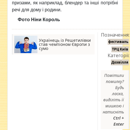
призами, як наприклад, блендер та інші потрібні
речі для дому і родини.
Фото Ніни Король
Позначення:
Українець із Решетилівки
фестиваль
став чемпіоном Європи з
сумо
ТРЦ Київ
Категорії:
Дозвілля
Помітили
помилку?
Будь
ласка,
виділіть її
мишкою і
натисніть
Ctrl +
Enter