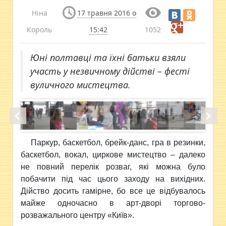
Ніна
17 травня 2016 о
Король
15:42
1052
Юні полтавці та їхні батьки взяли
участь у незвичному дійстві – фесті
вуличного мистецтва.
Паркур, баскетбол,
брейк-данс, гра в резинки,
баскетбол, вокал, циркове мистецтво – далеко
не повний перелік розваг, які можна було
побачити під час цього заходу на вихідних.
Дійство досить гамірне, бо все це відбувалось
майже одночасно в арт-дворі торгово-
розважального центру «Київ».