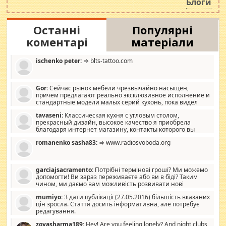
Блоги
Останні
Популярні
коментарі
матеріали
ischenko peter:
⇒ blts-tattoo.com
Gor:
Сейчас рынок мебели чрезвычайно насыщен,
причем предлагают реально эксклюзивное исполнение и
стандартные модели малых серий кухонь, пока видел
отличную кухонную мебель по дизайну, мало походит на
tavaseni:
Классическая кухня с угловым столом,
стандартные формы, в MebelOk, креативненько и что главное -
прекрасный дизайн, высокое качество я приобрела
со вкусом все в порядке, без ненужных наворотов удорожающих
благодаря интернет магазину, контакты которого вы
мебель, а это не последний фактор.
можете просмотреть https://mwood.com.ua.
romanenko sasha83:
⇒ www.radiosvoboda.org
garciajsacramento:
Потрібні термінові гроші? Ми можемо
допомогти! Ви зараз переживаєте або ви в біді? Таким
чином, ми даємо вам можливість розвивати нові
розробки. Як багата людина, я почуваю себе зобов'язаним
mumiyo:
З дати публікації (27.05.2016) більшість вказаних
допомагати людям, які намагаються дати їм шанс. Кожен
цін зросла. Стаття досить інформативна, але потребує
заслуговує на другий шанс, і, оскільки влада не зможе, вони
редагування.
повинні приймати від інших. Для нас нема багато суми, і зрілість
ми визначаємо за взаємною згодою. Ні сюрпризів, ні додаткових
zoyasharma189:
Hey! Are you feeling lonely? And night clubs,