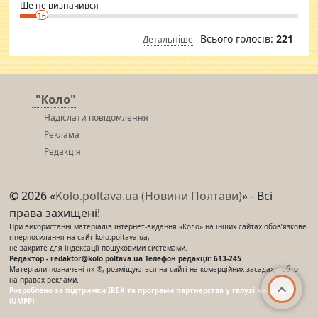
Ще не визначився
16
Всього голосів:
221
Детальніше
"Коло"
Надіслати повідомлення
Реклама
Редакція
© 2026 «
Kolo.poltava.ua (Новини Полтави)
» - Всі
права захищені!
При використанні матеріалів інтернет-видання «Коло» на інших сайтах обов’язкове
гіперпосилання на сайт kolo.poltava.ua,
не закрите для індексації пошуковими системами.
Редактор - redaktor@kolo.poltava.ua Телефон редакції: 613-245
Матеріали позначені як ®, розміщуються на сайті на комерційних засадах, тобто
на правах реклами.
Розроблено за підтримки IREX та програми партнерства у галузі мас-медіа
(UMPP)