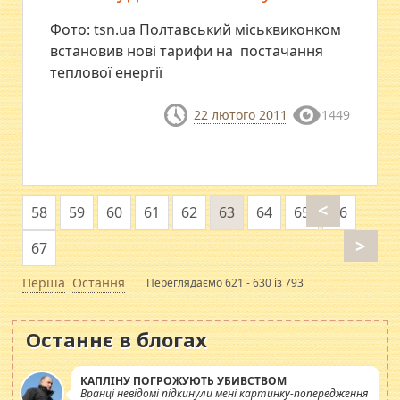
Фото: tsn.ua Полтавський міськвиконком
встановив нові тарифи на постачання
теплової енергії
22 лютого 2011
1449
<
58
59
60
61
62
63
64
65
66
>
67
Перша
Остання
Переглядаємо 621 - 630 із 793
Останнє в блогах
КАПЛІНУ ПОГРОЖУЮТЬ УБИВСТВОМ
Вранці невідомі підкинули мені картинку-попередження