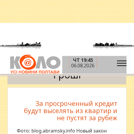
ЧТ 19:45
»
»
Головна
Новини
Гроші
06.08.2026
Гроші
За просроченный кредит
будут выселять из квартир и
не пустят за рубеж
Фото: blog.abramsky.info Новый закон