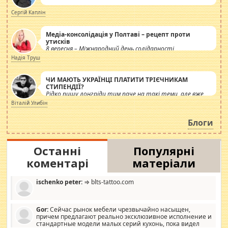
Сергій Каплін
Медіа-консолідація у Полтаві – рецепт проти
утисків
8 вересня – Міжнародний день солідарності
журналістів.
Надія Труш
ЧИ МАЮТЬ УКРАЇНЦІ ПЛАТИТИ ТРІЄЧНИКАМ
СТИПЕНДІЇ?
Рідко пишу лонгріди тим паче на такі теми, але вже
просто дістало! Обурюють сьогоднішні інсенуації
Віталій Улибін
навколо стипендіального питання. Штучно
роздувається ще одна соціальна катастрофа.
Блоги
Останні
Популярні
коментарі
матеріали
ischenko peter:
⇒ blts-tattoo.com
Gor:
Сейчас рынок мебели чрезвычайно насыщен,
причем предлагают реально эксклюзивное исполнение и
стандартные модели малых серий кухонь, пока видел