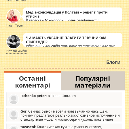
Медіа-консолідація у Полтаві – рецепт проти
утисків
8 вересня – Міжнародний день солідарності
журналістів.
Надія Труш
ЧИ МАЮТЬ УКРАЇНЦІ ПЛАТИТИ ТРІЄЧНИКАМ
СТИПЕНДІЇ?
Рідко пишу лонгріди тим паче на такі теми, але вже
просто дістало! Обурюють сьогоднішні інсенуації
Віталій Улибін
навколо стипендіального питання. Штучно
роздувається ще одна соціальна катастрофа.
Блоги
Останні
Популярні
коментарі
матеріали
ischenko peter:
⇒ blts-tattoo.com
Gor:
Сейчас рынок мебели чрезвычайно насыщен,
причем предлагают реально эксклюзивное исполнение и
стандартные модели малых серий кухонь, пока видел
отличную кухонную мебель по дизайну, мало походит на
tavaseni:
Классическая кухня с угловым столом,
стандартные формы, в MebelOk, креативненько и что главное -