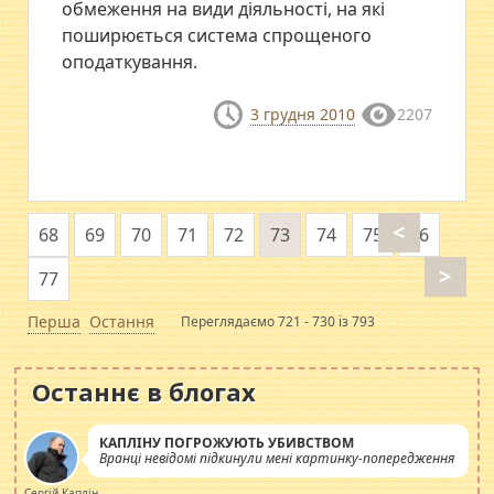
обмеження на види діяльності, на які
поширюється система спрощеного
оподаткування.
3 грудня 2010
2207
<
68
69
70
71
72
73
74
75
76
>
77
Перша
Остання
Переглядаємо 721 - 730 із 793
Останнє в блогах
КАПЛІНУ ПОГРОЖУЮТЬ УБИВСТВОМ
Вранці невідомі підкинули мені картинку-попередження
Сергій Каплін