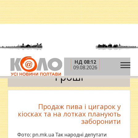
НД 08:12
»
»
Головна
Новини
Гроші
09.08.2026
Гроші
Продаж пива і цигарок у
кіосках та на лотках планують
заборонити
Фото: pn.mk.ua Так народні депутати