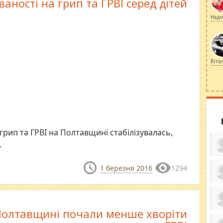
аності на грип та ГРВІ серед дітей
Наді
Віта
грип та ГРВІ на Полтавщині стабілізувалась,
.
1 березня 2016
1294
ку
ди
кр
бе
Полтавщині почали менше хворіти
вы
по