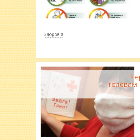
Здоров'я
Че
головам 