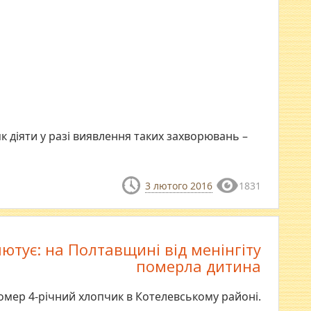
як діяти у разі виявлення таких захворювань –
3 лютого 2016
1831
ютує: на Полтавщині від менінгіту
померла дитина
омер 4-річний хлопчик в Котелевському районі.