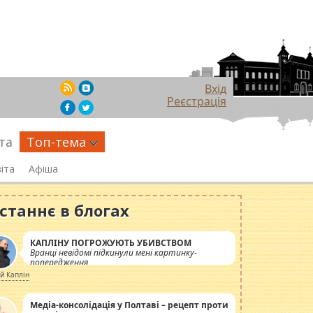
Вхід
Реєстрація
та
Топ-тема
іта
Афіша
станнє в блогах
КАПЛІНУ ПОГРОЖУЮТЬ УБИВСТВОМ
Вранці невідомі підкинули мені картинку-
попередження
ій Каплін
Медіа-консолідація у Полтаві – рецепт проти