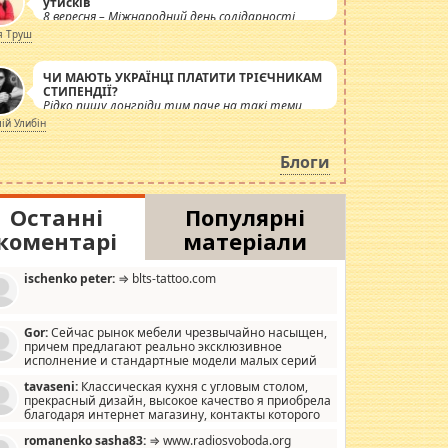
утисків
8 вересня – Міжнародний день солідарності
журналістів.
я Труш
ЧИ МАЮТЬ УКРАЇНЦІ ПЛАТИТИ ТРІЄЧНИКАМ
СТИПЕНДІЇ?
Рідко пишу лонгріди тим паче на такі теми,
але вже просто дістало! Обурюють сьогоднішні
лій Улибін
інсенуації навколо стипендіального питання.
Штучно роздувається ще одна соціальна
Блоги
катастрофа.
Останні
Популярні
коментарі
матеріали
ischenko peter:
⇒ blts-tattoo.com
Gor:
Сейчас рынок мебели чрезвычайно насыщен,
причем предлагают реально эксклюзивное
исполнение и стандартные модели малых серий
хонь, пока видел отличную кухонную мебель по
tavaseni:
Классическая кухня с угловым столом,
зайну, мало походит на стандартные формы, в MebelOk,
прекрасный дизайн, высокое качество я приобрела
еативненько и что главное - со вкусом все в порядке,
благодаря интернет магазину, контакты которого
з ненужных наворотов удорожающих мебель, а это не
 можете просмотреть https://mwood.com.ua.
следний фактор.
romanenko sasha83:
⇒ www.radiosvoboda.org