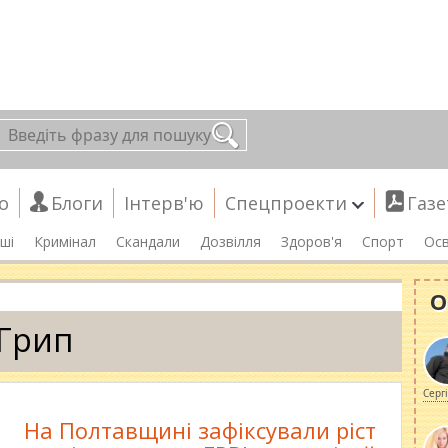
о
Блоги
Інтерв'ю
Спецпроекти
Газе
ші
Кримінал
Скандали
Дозвілля
Здоров'я
Спорт
Осв
О
Грип
Серг
На Полтавщині зафіксували ріст