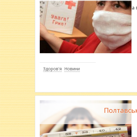
В Україні на
Здоров'я
Новини
Полтавськ