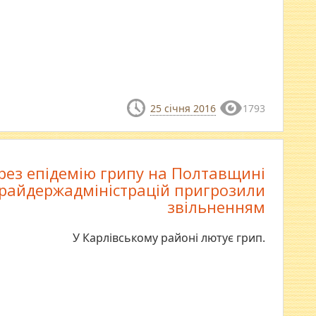
25 січня 2016
1793
рез епідемію грипу на Полтавщині
райдержадміністрацій пригрозили
звільненням
У Карлівському районі лютує грип.