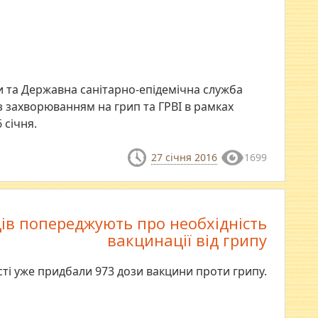
и та Державна санітарно-епідемічна служба
з захворюванням на грип та ГРВІ в рамках
 січня.
27 січня 2016
1699
ів попереджують про необхідність
вакцинації від грипу
сті уже придбали 973 дози вакцини проти грипу.