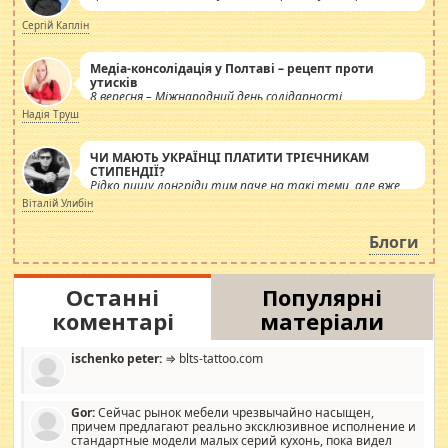
Сергій Каплін
Медіа-консолідація у Полтаві – рецепт проти
утисків
8 вересня – Міжнародний день солідарності
журналістів.
Надія Труш
ЧИ МАЮТЬ УКРАЇНЦІ ПЛАТИТИ ТРІЄЧНИКАМ
СТИПЕНДІЇ?
Рідко пишу лонгріди тим паче на такі теми, але вже
просто дістало! Обурюють сьогоднішні інсенуації
Віталій Улибін
навколо стипендіального питання. Штучно
роздувається ще одна соціальна катастрофа.
Блоги
Останні
Популярні
коментарі
матеріали
ischenko peter:
⇒ blts-tattoo.com
Gor:
Сейчас рынок мебели чрезвычайно насыщен,
причем предлагают реально эксклюзивное исполнение и
стандартные модели малых серий кухонь, пока видел