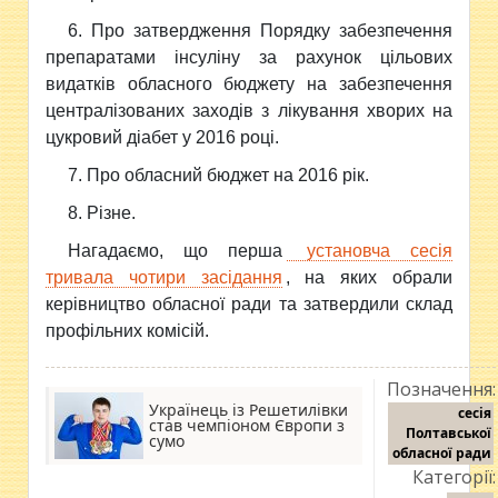
6. Про затвердження Порядку забезпечення
препаратами інсуліну за рахунок цільових
видатків обласного бюджету на забезпечення
централізованих заходів з лікування хворих на
цукровий діабет у 2016 році.
7. Про обласний бюджет на 2016 рік.
8. Різне.
Нагадаємо, що перша
установча сесія
тривала чотири засідання
, на яких обрали
керівництво обласної ради та затвердили склад
профільних комісій.
Позначення:
Українець із Решетилівки
сесія
став чемпіоном Європи з
Полтавської
сумо
обласної ради
Категорії: