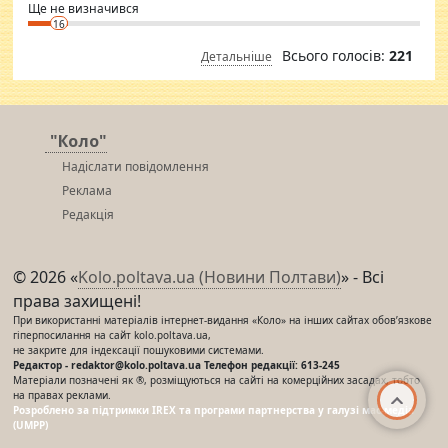
Ще не визначився
16
Всього голосів:
221
Детальніше
"Коло"
Надіслати повідомлення
Реклама
Редакція
© 2026 «
Kolo.poltava.ua (Новини Полтави)
» - Всі
права захищені!
При використанні матеріалів інтернет-видання «Коло» на інших сайтах обов’язкове
гіперпосилання на сайт kolo.poltava.ua,
не закрите для індексації пошуковими системами.
Редактор - redaktor@kolo.poltava.ua Телефон редакції: 613-245
Матеріали позначені як ®, розміщуються на сайті на комерційних засадах, тобто
на правах реклами.
Розроблено за підтримки IREX та програми партнерства у галузі мас-медіа
(UMPP)