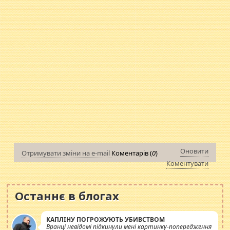
Оновити
Отримувати зміни на e-mail
Коментарів (
0
)
Коментувати
Останнє в блогах
КАПЛІНУ ПОГРОЖУЮТЬ УБИВСТВОМ
Вранці невідомі підкинули мені картинку-попередження