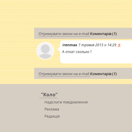
Отримувати зміни на e-mail
Коментарів (
1
)
irenmax
7 травня 2015 о 14:29
#
А откат сколько ?
Отримувати зміни на e-mail
Коментарів (
1
)
"Коло"
Надіслати повідомлення
Реклама
Редакція