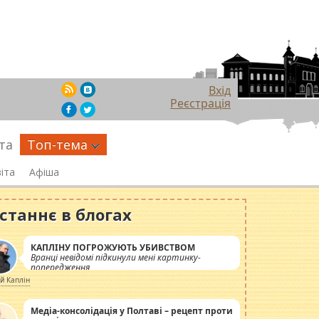
Вхід
Реєстрація
та
Топ-тема
іта
Афіша
станнє в блогах
КАПЛІНУ ПОГРОЖУЮТЬ УБИВСТВОМ
Вранці невідомі підкинули мені картинку-
попередження
ій Каплін
Медіа-консолідація у Полтаві – рецепт проти