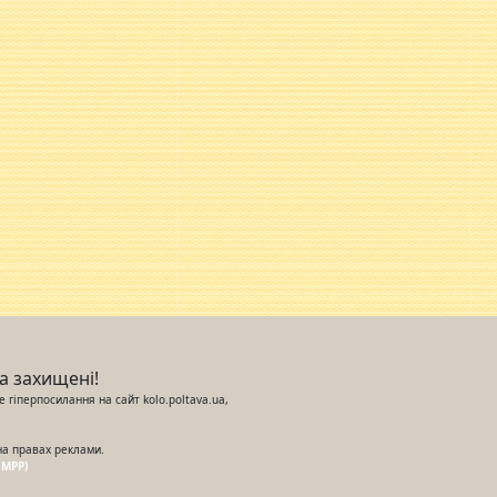
ва захищені!
 гіперпосилання на сайт kolo.poltava.ua,
на правах реклами.
UMPP)