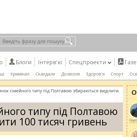
о
Блоги
Інтерв'ю
Спецпроекти
Газе
ші
Кримінал
Скандали
Дозвілля
Здоров'я
Спорт
Осв
О
инок сімейного типу під Полтавою збираються виділити
йного типу під Полтавою
ити 100 тисяч гривень
Серг