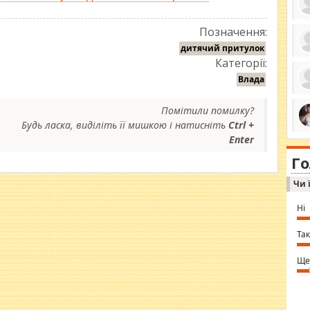
Позначення:
дитячий притулок
Категорії:
ро
се
Влада
да
ос
ін
Помітили помилку?
за
тіл
Будь ласка, виділіть її мишкою і натисніть
Ctrl +
ком
bea
Enter
ми
tha
на
nig
Г
по
in 
Sol
Чи 
Ind
gir
bod
Ні
alw
Mir
you
Так
⇒ 
Ще