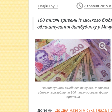
Надія Труш
7 травня 2015 о
100 тисяч гривень із міського б
облаштування дитбудинку у Мачу
На дитбудинок сімейного типу під Полтавою
збираються виділити 100 тисяч гривень. фото
inpress.ua
До теми:
До Дня матері міська влада П