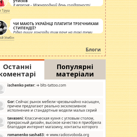
утисків
8 вересня – Міжнародний день солідарності
журналістів.
я Труш
ЧИ МАЮТЬ УКРАЇНЦІ ПЛАТИТИ ТРІЄЧНИКАМ
СТИПЕНДІЇ?
Рідко пишу лонгріди тим паче на такі теми,
але вже просто дістало! Обурюють сьогоднішні
лій Улибін
інсенуації навколо стипендіального питання.
Штучно роздувається ще одна соціальна
Блоги
катастрофа.
Останні
Популярні
коментарі
матеріали
ischenko peter:
⇒ blts-tattoo.com
Gor:
Сейчас рынок мебели чрезвычайно насыщен,
причем предлагают реально эксклюзивное
исполнение и стандартные модели малых серий
хонь, пока видел отличную кухонную мебель по
tavaseni:
Классическая кухня с угловым столом,
зайну, мало походит на стандартные формы, в MebelOk,
прекрасный дизайн, высокое качество я приобрела
еативненько и что главное - со вкусом все в порядке,
благодаря интернет магазину, контакты которого
з ненужных наворотов удорожающих мебель, а это не
 можете просмотреть https://mwood.com.ua.
следний фактор.
romanenko sasha83:
⇒ www.radiosvoboda.org