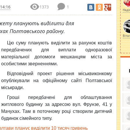
 14:16
1373
1
Наді
юджету планують виділити для
хах Полтавського району.
Віта
Цю суму планують виділити за рахунок коштів
передбачених для виплати одноразової
матеріальної допомоги мешканцям міста за
особистими зверненнями.
Відповідний проект рішення міськвиконкому
опублікували на офіційному сайті Полтавської
міськради.
Гроші передбачені для облаштування
житлового будинку за адресою вул. Фрунзе, 41 у
ку
Мачухах. Там в поточному році створили дитячий
ди
кр
будинок сімейного типу.
бе
вы
по
олтави планує виділити 10 тисяч гривень