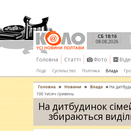
СБ 18:16
08.08.2026
Головна
Статті
Фото
Віде
Події
Суспільство
Політика
Влада
Гро
»
»
»
Головна
Новини
Влада
На дитбуд
100 тисяч гривень
На дитбудинок сіме
збираються виділ