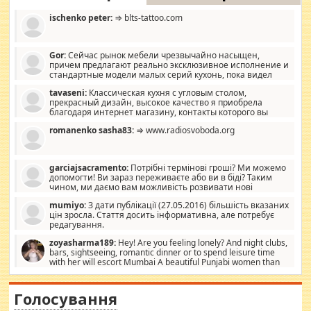
ischenko peter:
⇒ blts-tattoo.com
Gor:
Сейчас рынок мебели чрезвычайно насыщен,
причем предлагают реально эксклюзивное исполнение и
стандартные модели малых серий кухонь, пока видел
отличную кухонную мебель по дизайну, мало походит на
tavaseni:
Классическая кухня с угловым столом,
стандартные формы, в MebelOk, креативненько и что главное -
прекрасный дизайн, высокое качество я приобрела
со вкусом все в порядке, без ненужных наворотов удорожающих
благодаря интернет магазину, контакты которого вы
мебель, а это не последний фактор.
можете просмотреть https://mwood.com.ua.
romanenko sasha83:
⇒ www.radiosvoboda.org
garciajsacramento:
Потрібні термінові гроші? Ми можемо
допомогти! Ви зараз переживаєте або ви в біді? Таким
чином, ми даємо вам можливість розвивати нові
розробки. Як багата людина, я почуваю себе зобов'язаним
mumiyo:
З дати публікації (27.05.2016) більшість вказаних
допомагати людям, які намагаються дати їм шанс. Кожен
цін зросла. Стаття досить інформативна, але потребує
заслуговує на другий шанс, і, оскільки влада не зможе, вони
редагування.
повинні приймати від інших. Для нас нема багато суми, і зрілість
ми визначаємо за взаємною згодою. Ні сюрпризів, ні додаткових
zoyasharma189:
Hey! Are you feeling lonely? And night clubs,
витрат, а тільки узгоджених сум і нічого іншого. Не чекайте і не
bars, sightseeing, romantic dinner or to spend leisure time
коментуйте цей пост. Введіть суму, яку ви хочете подати, і ми
with her will escort Mumbai A beautiful Punjabi women than
зв'яжемося з вами з усіма варіантами. зв'яжіться з нами
sexy escort companion in arms that you guys feel like 5 star luxury
сьогодні на garciajsacramento@gmail.com Вам потрібні термінові
hotel had to spend the night in their search for loved solitaire free
гроші? Ми можемо допомогти!
maintenance stops in Mumbai. Here we offer fair and very attractive
Голосування
woman "Love Solitaire" beautiful figure and shapely body shapes.
Independent escort in Mumbai, truthful, friendly and cheerful girl.