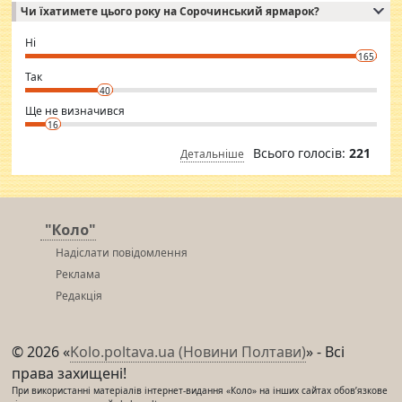
Чи їхатимете цього року на Сорочинський ярмарок?
WhatsApp via an easily can see the latest pictures of her body and the
godly. Variety is the spice of life, he believes, so always travel and
want to meet new people. Sakshi Mirchandani health and figure
Ні
conscious in order to keep yourself fit and regularly go to the health
165
club.
⇒ sakshimirchandani.com
Так
40
Ще не визначився
16
Всього голосів:
221
Детальніше
"Коло"
Надіслати повідомлення
Реклама
Редакція
© 2026 «
Kolo.poltava.ua (Новини Полтави)
» - Всі
права захищені!
При використанні матеріалів інтернет-видання «Коло» на інших сайтах обов’язкове