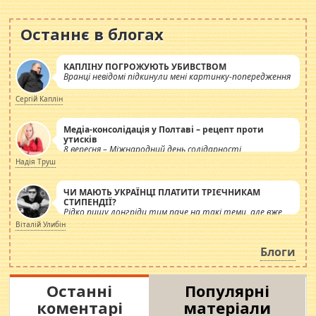
Останнє в блогах
КАПЛІНУ ПОГРОЖУЮТЬ УБИВСТВОМ
Вранці невідомі підкинули мені картинку-попередження
Сергій Каплін
Медіа-консолідація у Полтаві – рецепт проти
утисків
8 вересня – Міжнародний день солідарності
журналістів.
Надія Труш
ЧИ МАЮТЬ УКРАЇНЦІ ПЛАТИТИ ТРІЄЧНИКАМ
СТИПЕНДІЇ?
Рідко пишу лонгріди тим паче на такі теми, але вже
просто дістало! Обурюють сьогоднішні інсенуації
Віталій Улибін
навколо стипендіального питання. Штучно
роздувається ще одна соціальна катастрофа.
Блоги
Останні
Популярні
коментарі
матеріали