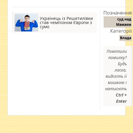
Позначення:
Українець із Решетилівки
суд над
став чемпіоном Європи з
Мамаєм
сумо
Категорії:
Влада
Помітили
помилку?
Будь
ласка,
виділіть її
мишкою і
натисніть
Ctrl +
Enter