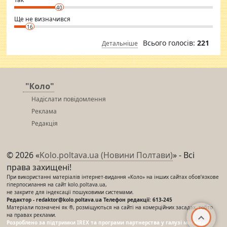
40
Ще не визначився
16
Всього голосів:
221
Детальніше
"Коло"
Надіслати повідомлення
Реклама
Редакція
© 2026 «
Kolo.poltava.ua (Новини Полтави)
» - Всі
права захищені!
При використанні матеріалів інтернет-видання «Коло» на інших сайтах обов’язкове
гіперпосилання на сайт kolo.poltava.ua,
не закрите для індексації пошуковими системами.
Редактор - redaktor@kolo.poltava.ua Телефон редакції: 613-245
Матеріали позначені як ®, розміщуються на сайті на комерційних засадах, тобто
на правах реклами.
Розроблено за підтримки IREX та програми партнерства у галузі мас-медіа