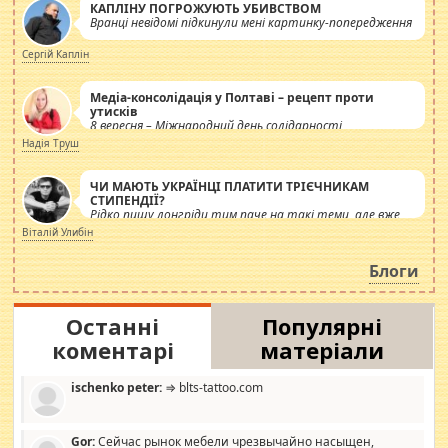
КАПЛІНУ ПОГРОЖУЮТЬ УБИВСТВОМ
Вранці невідомі підкинули мені картинку-попередження
Сергій Каплін
Медіа-консолідація у Полтаві – рецепт проти
утисків
8 вересня – Міжнародний день солідарності
журналістів.
Надія Труш
ЧИ МАЮТЬ УКРАЇНЦІ ПЛАТИТИ ТРІЄЧНИКАМ
СТИПЕНДІЇ?
Рідко пишу лонгріди тим паче на такі теми, але вже
просто дістало! Обурюють сьогоднішні інсенуації
Віталій Улибін
навколо стипендіального питання. Штучно
роздувається ще одна соціальна катастрофа.
Блоги
Останні
Популярні
коментарі
матеріали
ischenko peter:
⇒ blts-tattoo.com
Gor:
Сейчас рынок мебели чрезвычайно насыщен,