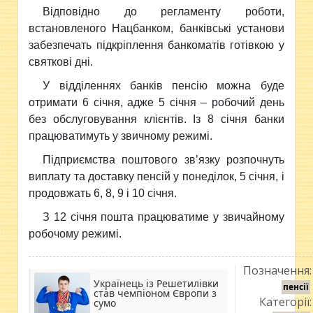
Відповідно до регламенту роботи,
встановленого Нацбанком, банківські установи
забезпечать підкріплення банкоматів готівкою у
святкові дні.
У відділеннях банків пенсію можна буде
отримати 6 січня, адже 5 січня – робочий день
без обслуговування клієнтів. Із 8 січня банки
працюватимуть у звичному режимі.
Підприємства поштового зв’язку розпочнуть
виплату та доставку пенсій у понеділок, 5 січня, і
продовжать 6, 8, 9 і 10 січня.
З 12 січня пошта працюватиме у звичайному
робочому режимі.
Позначення:
Українець із Решетилівки
пенсії
став чемпіоном Європи з
Категорії:
сумо