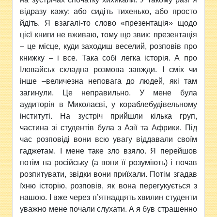
відразу кажу: або сидіть тихенько, або просто
йдіть. Я взагалі-то слово «презентація» щодо
цієї книги не вживаю, тому що звик: презентація
– це місце, куди заходиш веселий, розповів про
книжку – і все. Така собі легка історія. А про
Іловайськ складна розмова завжди. І сміх чи
інше –величезна неповага до людей, які там
загинули. Це неправильно. У мене була
аудиторія в Миколаєві, у кораблебудівельному
інституті. На зустріч прийшли кілька груп,
частина зі студентів була з Азії та Африки. Під
час розповіді вони всю увагу віддавали своїм
гаджетам. І мене таке зло взяло. Я перейшов
потім на російську (а вони її розуміють) і почав
розпитувати, звідки вони приїхали. Потім згадав
їхню історію, розповів, як вона перегукується з
нашою. І вже через п’ятнадцять хвилин студенти
уважно мене почали слухати. А я був страшенно