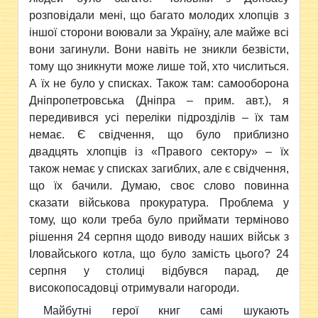
розповідали мені, що багато молодих хлопців з
іншої сторони воювали за Україну, але майже всі
вони загинули. Вони навіть не зникли безвісти,
тому що зникнути може лише той, хто числиться.
А їх не було у списках. Також там: самооборона
Дніпропетровська (Дніпра – прим. авт.), я
передивився усі переліки підрозділів – їх там
немає. Є свідчення, що було приблизно
двадцять хлопців із «Правого сектору» – їх
також немає у списках загиблих, але є свідчення,
що їх бачили. Думаю, своє слово повинна
сказати військова прокуратура. Проблема у
тому, що коли треба було приймати терміново
рішення 24 серпня щодо виводу наших військ з
Іловайського котла, що було замість цього? 24
серпня у столиці відбувся парад, де
високопосадовці отримували нагороди.
Майбутні герої книг самі шукають