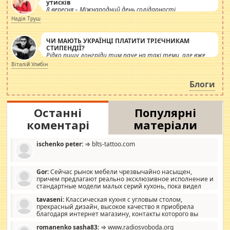
утисків
8 вересня – Міжнародний день солідарності
журналістів.
Надія Труш
ЧИ МАЮТЬ УКРАЇНЦІ ПЛАТИТИ ТРІЄЧНИКАМ
СТИПЕНДІЇ?
Рідко пишу лонгріди тим паче на такі теми, але вже
просто дістало! Обурюють сьогоднішні інсенуації
Віталій Улибін
навколо стипендіального питання. Штучно
роздувається ще одна соціальна катастрофа.
Блоги
Останні
Популярні
коментарі
матеріали
ischenko peter:
⇒ blts-tattoo.com
Gor:
Сейчас рынок мебели чрезвычайно насыщен,
причем предлагают реально эксклюзивное исполнение и
стандартные модели малых серий кухонь, пока видел
отличную кухонную мебель по дизайну, мало походит на
tavaseni:
Классическая кухня с угловым столом,
стандартные формы, в MebelOk, креативненько и что главное -
прекрасный дизайн, высокое качество я приобрела
со вкусом все в порядке, без ненужных наворотов удорожающих
благодаря интернет магазину, контакты которого вы
мебель, а это не последний фактор.
можете просмотреть https://mwood.com.ua.
romanenko sasha83:
⇒ www.radiosvoboda.org