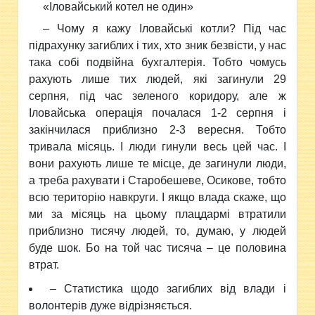
«Іловайський котел не один»
– Чому я кажу Іловайські котли? Під час
підрахунку загиблих і тих, хто зник безвісти, у нас
така собі подвійна бухгалтерія. Тобто чомусь
рахують лише тих людей, які загинули 29
серпня, під час зеленого коридору, але ж
Іловайська операція почалася 1-2 серпня і
закінчилася приблизно 2-3 вересня. Тобто
тривала місяць. І люди гинули весь цей час. І
вони рахують лише те місце, де загинули люди,
а треба рахувати і Старобешеве, Осикове, тобто
всю територію навкруги. І якщо влада скаже, що
ми за місяць на цьому плацдармі втратили
приблизно тисячу людей, то, думаю, у людей
буде шок. Бо на той час тисяча – це половина
втрат.
– Статистика щодо загиблих від влади і
волонтерів дуже відрізняється.