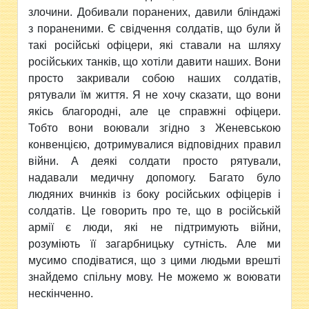
злочини. Добивали поранених, давили бліндажі
з пораненими. Є свідчення солдатів, що були й
такі російські офіцери, які ставали на шляху
російських танків, що хотіли давити наших. Вони
просто закривали собою наших солдатів,
рятували їм життя. Я не хочу сказати, що вони
якісь благородні, але це справжні офіцери.
Тобто вони воювали згідно з Женевською
конвенцією, дотримувалися відповідних правил
війни. А деякі солдати просто рятували,
надавали медичну допомогу. Багато було
людяних вчинків із боку російських офіцерів і
солдатів. Це говорить про те, що в російській
армії є люди, які не підтримують війни,
розуміють її загарбницьку сутність. Але ми
мусимо сподіватися, що з цими людьми врешті
знайдемо спільну мову. Не можемо ж воювати
нескінченно.