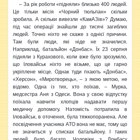
– За рік роботи «підняли» близько 400 людей.
Це тільки місія «Чорний тюльпан» скільки
зробила. А скільки вивезли «КамАЗів»? Думаю,
під час операції знайшли до тисячі загиблих
людей. Точно ніхто не скаже з однієї причини.
Там були люди, які ніде не значилися.
Наприклад, батальйон «Донбас». Їх 23 серпня
підняли з Курахового, коли вже було зрозуміло,
що Іловайськ ніхто не візьме, що це гарно
укріплене місце. Однак туди пхають «Донбас»,
«Херсон», «Миротворець», – з якою метою, не
відомо. Одна із тих, хто поїхав, – Мурка,
медсестра Аня з Одеси. Вона у свою відпустку
поїхала навчити хлопців надавати першу
медичну допомогу. Натомість потрапила в
Іловайськ, в оточення, була тяжкопоранена. Але
посвідчення учасника АТО вона не має, тому що
не значиться у списках батальйону. І таких
людей було багато. Чоловіки з Донбасу