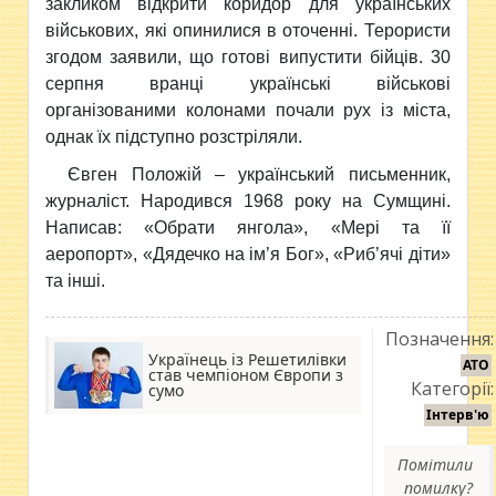
закликом відкрити коридор для українських
військових, які опинилися в оточенні. Терористи
згодом заявили, що готові випустити бійців. 30
серпня вранці українські військові
організованими колонами почали рух із міста,
однак їх підступно розстріляли.
Євген Положій – український письменник,
журналіст. Народився 1968 року на Сумщині.
Написав: «Обрати янгола», «Мері та її
аеропорт», «Дядечко на ім’я Бог», «Риб’ячі діти»
та інші.
Позначення:
Українець із Решетилівки
АТО
став чемпіоном Європи з
Категорії:
сумо
Інтерв'ю
Помітили
помилку?