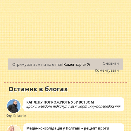
Оновити
Отримувати зміни на e-mail
Коментарів (
0
)
Коментувати
Останнє в блогах
КАПЛІНУ ПОГРОЖУЮТЬ УБИВСТВОМ
Вранці невідомі підкинули мені картинку-попередження
Сергій Каплін
Медіа-консолідація у Полтаві – рецепт проти