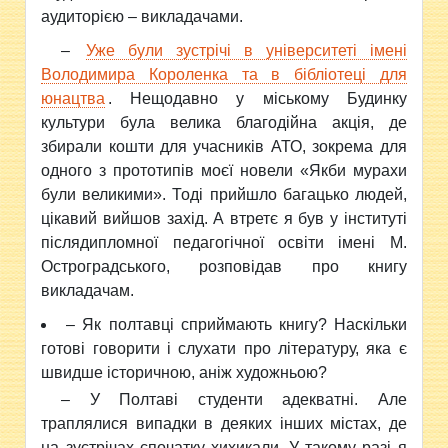
аудиторією – викладачами.
–
Уже були зустрічі в університеті імені
Володимира Короленка та в бібліотеці для
юнацтва
. Нещодавно у міському Будинку
культури була велика благодійна акція, де
збирали кошти для учасників АТО, зокрема для
одного з прототипів моєї новели «Якби мурахи
були великими». Тоді прийшло багацько людей,
цікавий вийшов захід. А втретє я був у інституті
післядипломної педагогічної освіти імені М.
Остроградського, розповідав про книгу
викладачам.
– Як полтавці сприймають книгу? Наскільки
готові говорити і слухати про літературу, яка є
швидше історичною, аніж художньою?
– У Полтаві студенти адекватні. Але
траплялися випадки в деяких інших містах, де
на зустрічах спочатку хихикали. У такому разі я