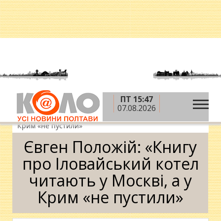
ПТ 15:47
»
»
»
Головна
Новини
Інтерв'ю
Євген Положій:
07.08.2026
«Книгу про Іловайський котел читають у Москві, а у
Крим «не пустили»
Євген Положій: «Книгу
про Іловайський котел
читають у Москві, а у
Крим «не пустили»