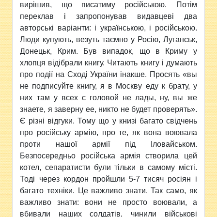
вирішив, що писатиму російською. Потім
переклав і запропонував видавцеві два
авторські варіанти: і українською, і російською.
Люди купують, везуть таємно у Росію, Луганськ,
Донецьк, Крим. Був випадок, що в Криму у
хлопця відібрали книгу. Читають книгу і думають
про події на Сході України інакше. Просять «вы
не подписуйте книгу, я в Москву еду к брату, у
них там у всех с головой не лады, ну, вы же
знаете, я заверну ее, никто не будет проверять».
Є різні відгуки. Тому що у книзі багато свідчень
про російську армію, про те, як вона воювала
проти нашої армії під Іловайськом.
Безпосередньо російська армія створила цей
котел, сепаратисти були тільки в самому місті.
Тоді через кордон пройшли 5-7 тисяч росіян і
багато техніки. Це важливо знати. Так само, як
важливо знати: вони не просто воювали, а
вбивали наших солдатів, чинили військові