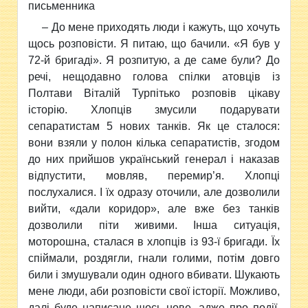
письменника
– До мене приходять люди і кажуть, що хочуть
щось розповісти. Я питаю, що бачили. «Я був у
72-й бригаді». Я розпитую, а де саме були? До
речі, нещодавно голова спілки атовців із
Полтави Віталій Турпітько розповів цікаву
історію. Хлопців змусили подарувати
сепаратистам 5 нових танків. Як це сталося:
вони взяли у полон кілька сепаратистів, згодом
до них прийшов український генерал і наказав
відпустити, мовляв, перемир’я. Хлопці
послухалися. І їх одразу оточили, але дозволили
вийти, «дали коридор», але вже без танків
дозволили піти живими. Інша ситуація,
моторошна, сталася в хлопців із 93-ї бригади. Їх
спіймали, роздягли, гнали голими, потім довго
били і змушували один одного вбивати. Шукають
мене люди, аби розповісти свої історії. Можливо,
далі буде написане щось нове, адже про події,