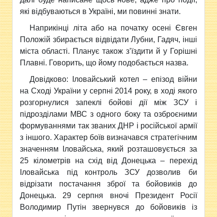
які відбуваються в Україні, ми повинні знати.
Наприкінці літа або на початку осені Євген
Положій збирається відвідати Лубни, Гадяч, інші
міста області. Планує також з’їздити й у Горішні
Плавні. Говорить, що йому подобається назва.
Довідково: Іловайський котел – епізод війни
на Сході України у серпні 2014 року, в ході якого
розгорнулися запеклі бойові дії між ЗСУ і
підрозділами МВС з одного боку та озброєними
формуваннями так званих ДНР і російської армії
з іншого. Характер боїв визначався стратегічним
значенням Іловайська, який розташовується за
25 кілометрів на схід від Донецька – перехід
Іловайська під контроль ЗСУ дозволив би
відрізати постачання зброї та бойовиків до
Донецька. 29 серпня вночі Президент Росії
Володимир Путін звернувся до бойовиків із