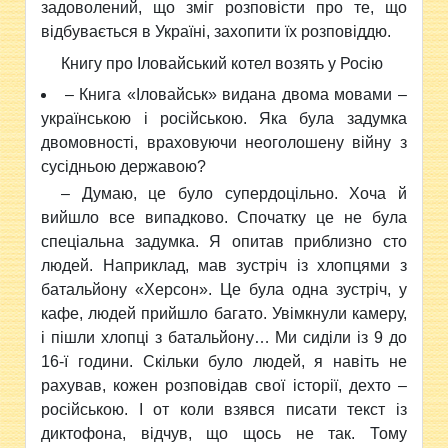
задоволений, що зміг розповісти про те, що
відбувається в Україні, захопити їх розповіддю.
Книгу про Іловайський котел возять у Росію
– Книга «Іловайськ» видана двома мовами –
українською і російською. Яка була задумка
двомовності, враховуючи неоголошену війну з
сусідньою державою?
– Думаю, це було супердоцільно. Хоча й
вийшло все випадково. Спочатку це не була
спеціальна задумка. Я опитав приблизно сто
людей. Наприклад, мав зустріч із хлопцями з
батальйону «Херсон». Це була одна зустріч, у
кафе, людей прийшло багато. Увімкнули камеру,
і пішли хлопці з батальйону… Ми сиділи із 9 до
16-ї години. Скільки було людей, я навіть не
рахував, кожен розповідав свої історії, дехто –
російською. І от коли взявся писати текст із
диктофона, відчув, що щось не так. Тому