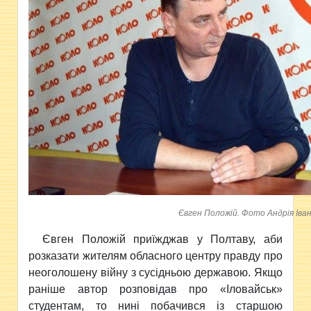
Євген Положій. Фото Андрія Іва
Євген Положій приїжджав у Полтаву, аби
розказати жителям обласного центру правду про
неоголошену війну з сусідньою державою. Якщо
раніше автор розповідав про «Іловайськ»
студентам, то нині побачився із старшою