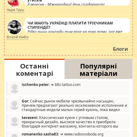
утисків
8 вересня – Міжнародний день солідарності
журналістів.
Надія Труш
ЧИ МАЮТЬ УКРАЇНЦІ ПЛАТИТИ ТРІЄЧНИКАМ
СТИПЕНДІЇ?
Рідко пишу лонгріди тим паче на такі теми, але вже
просто дістало! Обурюють сьогоднішні інсенуації
Віталій Улибін
навколо стипендіального питання. Штучно
роздувається ще одна соціальна катастрофа.
Блоги
Останні
Популярні
коментарі
матеріали
ischenko peter:
⇒ blts-tattoo.com
Gor:
Сейчас рынок мебели чрезвычайно насыщен,
причем предлагают реально эксклюзивное исполнение и
стандартные модели малых серий кухонь, пока видел
отличную кухонную мебель по дизайну, мало походит на
tavaseni:
Классическая кухня с угловым столом,
стандартные формы, в MebelOk, креативненько и что главное -
прекрасный дизайн, высокое качество я приобрела
со вкусом все в порядке, без ненужных наворотов удорожающих
благодаря интернет магазину, контакты которого вы
мебель, а это не последний фактор.
можете просмотреть https://mwood.com.ua.
romanenko sasha83:
⇒ www.radiosvoboda.org