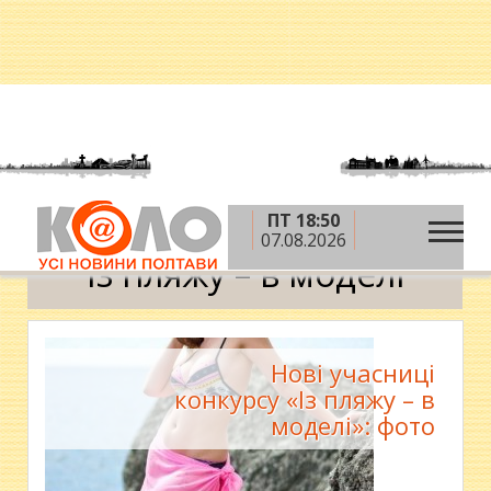
ПТ 18:50
»
Головна
Із пляжу – в моделі
07.08.2026
Із пляжу – в моделі
Нові учасниці
конкурсу «Із пляжу – в
моделі»: фото