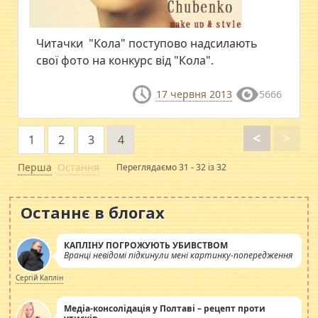
Читачки "Кола" поступово надсилають
свої фото на конкурс від "Кола".
17 червня 2013
5666
<
>
1
2
3
4
Перша
Остання
Переглядаємо 31 - 32 із 32
Останнє в блогах
КАПЛІНУ ПОГРОЖУЮТЬ УБИВСТВОМ
Вранці невідомі підкинули мені картинку-попередження
Сергій Каплін
Медіа-консолідація у Полтаві – рецепт проти