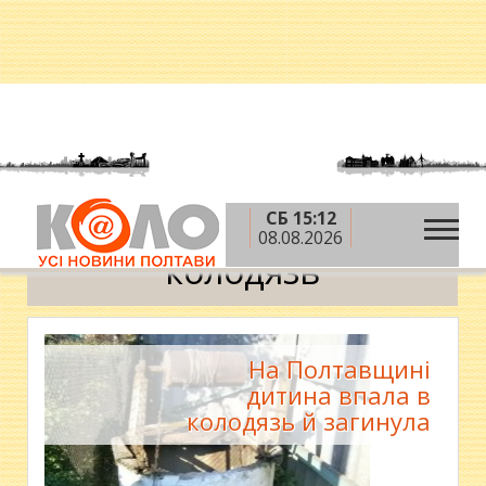
СБ 15:12
»
Головна
колодязь
08.08.2026
колодязь
На Полтавщині
дитина впала в
колодязь й загинула