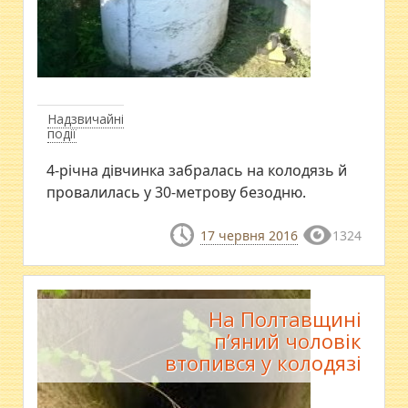
Надзвичайні
події
4-річна дівчинка забралась на колодязь й
провалилась у 30-метрову безодню.
17 червня 2016
1324
На Полтавщині
п’яний чоловік
втопився у колодязі