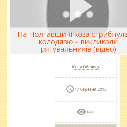
На Полтавщині коза стрибнул
колодязю – викликали
рятувальників (відео)
Юлія Обелець
17 березня 2016
1461