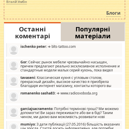
просто дістало! Обурюють сьогоднішні інсенуації
Віталій Улибін
навколо стипендіального питання. Штучно
роздувається ще одна соціальна катастрофа.
Блоги
Останні
Популярні
коментарі
матеріали
ischenko peter:
⇒ blts-tattoo.com
Gor:
Сейчас рынок мебели чрезвычайно насыщен,
причем предлагают реально эксклюзивное исполнение и
стандартные модели малых серий кухонь, пока видел
отличную кухонную мебель по дизайну, мало походит на
tavaseni:
Классическая кухня с угловым столом,
стандартные формы, в MebelOk, креативненько и что главное -
прекрасный дизайн, высокое качество я приобрела
со вкусом все в порядке, без ненужных наворотов удорожающих
благодаря интернет магазину, контакты которого вы
мебель, а это не последний фактор.
можете просмотреть https://mwood.com.ua.
romanenko sasha83:
⇒ www.radiosvoboda.org
garciajsacramento:
Потрібні термінові гроші? Ми можемо
допомогти! Ви зараз переживаєте або ви в біді? Таким
чином, ми даємо вам можливість розвивати нові
розробки. Як багата людина, я почуваю себе зобов'язаним
mumiyo:
З дати публікації (27.05.2016) більшість вказаних
допомагати людям, які намагаються дати їм шанс. Кожен
цін зросла. Стаття досить інформативна, але потребує
заслуговує на другий шанс, і, оскільки влада не зможе, вони