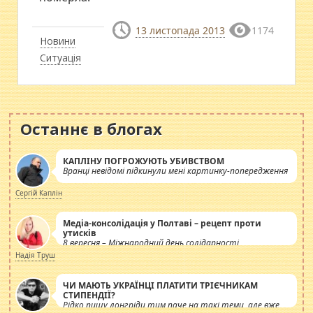
13 листопада 2013
1174
Новини
Ситуація
Останнє в блогах
КАПЛІНУ ПОГРОЖУЮТЬ УБИВСТВОМ
Вранці невідомі підкинули мені картинку-попередження
Сергій Каплін
Медіа-консолідація у Полтаві – рецепт проти
утисків
8 вересня – Міжнародний день солідарності
журналістів.
Надія Труш
ЧИ МАЮТЬ УКРАЇНЦІ ПЛАТИТИ ТРІЄЧНИКАМ
СТИПЕНДІЇ?
Рідко пишу лонгріди тим паче на такі теми, але вже