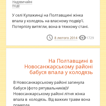
Надзвичайні
події
У селі Кулажинці на Полтавщині жінка
впала у колодязь на власному подвір’ї.
Потерпілу витягли, вона в тяжкому стані.
8 лютого 2014
1729
На Полтавщині в
Новосанжарському районі
бабуся впала у колодязь
В Новосанжарському районі загинула
бабуся (фото рятувальників)У
Новосанжарському районі літня жінка
впала в колодязь. Від важких травм вона
померла.