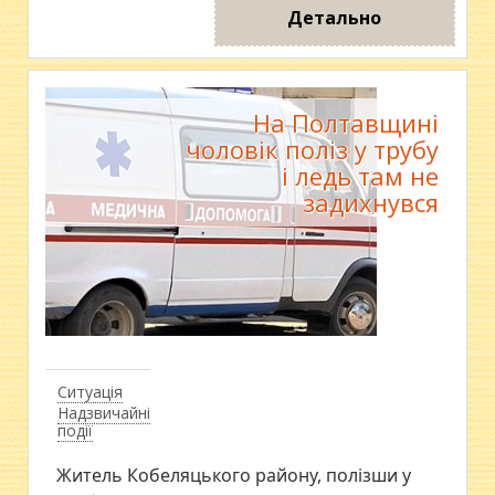
Детально
На Полтавщині
чоловік поліз у трубу
і ледь там не
задихнувся
Ситуація
Надзвичайні
події
Житель Кобеляцького району, полізши у