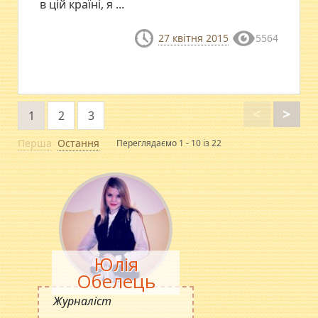
в цій країні, я ...
27 квітня 2015
5564
<
>
1
2
3
Перша
Остання
Переглядаємо 1 - 10 із 22
Юлія
Обелець
Журналіст