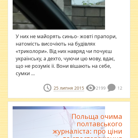
У них не майорять синьо- жовті прапори,
натомість височіють на будівлях
«триколори». Від них навряд чи почуєш
українську, а дехто, чуючи цю мову, вдає,
що не розуміє її. Вони вішають на себе,
сумки ...
25 липня 2015
2199
12
Польща очима
полтавського
журналіста: про ціни