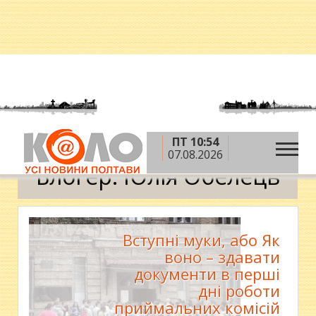
ПТ 10:54
»
»
Головна
Блоги
Юлія Обелець
07.08.2026
Блогер: Юлія Обелець
Вступні муки, або Як
воно – здавати
документи в перші
дні роботи
приймальних комісій