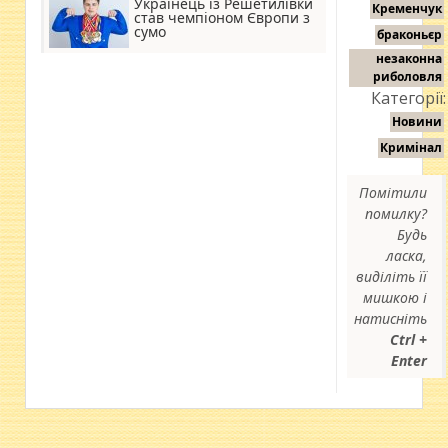
Українець із Решетилівки
Кременчук
став чемпіоном Європи з
сумо
браконьєр
незаконна
риболовля
Категорії:
Новини
Кримінал
Помітили
помилку?
Будь
ласка,
виділіть її
мишкою і
натисніть
Ctrl +
Enter