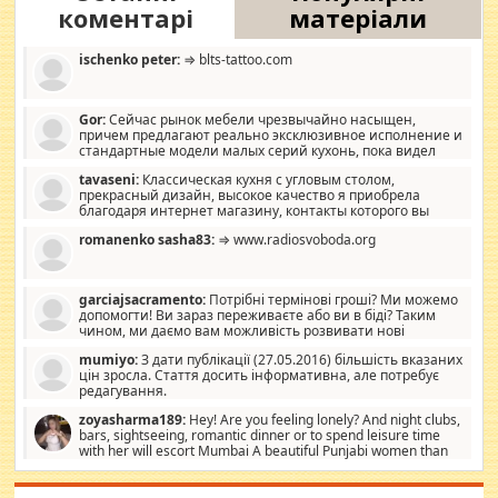
коментарі
матеріали
ischenko peter:
⇒ blts-tattoo.com
Gor:
Сейчас рынок мебели чрезвычайно насыщен,
причем предлагают реально эксклюзивное исполнение и
стандартные модели малых серий кухонь, пока видел
отличную кухонную мебель по дизайну, мало походит на
tavaseni:
Классическая кухня с угловым столом,
стандартные формы, в MebelOk, креативненько и что главное -
прекрасный дизайн, высокое качество я приобрела
со вкусом все в порядке, без ненужных наворотов удорожающих
благодаря интернет магазину, контакты которого вы
мебель, а это не последний фактор.
можете просмотреть https://mwood.com.ua.
romanenko sasha83:
⇒ www.radiosvoboda.org
garciajsacramento:
Потрібні термінові гроші? Ми можемо
допомогти! Ви зараз переживаєте або ви в біді? Таким
чином, ми даємо вам можливість розвивати нові
розробки. Як багата людина, я почуваю себе зобов'язаним
mumiyo:
З дати публікації (27.05.2016) більшість вказаних
допомагати людям, які намагаються дати їм шанс. Кожен
цін зросла. Стаття досить інформативна, але потребує
заслуговує на другий шанс, і, оскільки влада не зможе, вони
редагування.
повинні приймати від інших. Для нас нема багато суми, і зрілість
ми визначаємо за взаємною згодою. Ні сюрпризів, ні додаткових
zoyasharma189:
Hey! Are you feeling lonely? And night clubs,
витрат, а тільки узгоджених сум і нічого іншого. Не чекайте і не
bars, sightseeing, romantic dinner or to spend leisure time
коментуйте цей пост. Введіть суму, яку ви хочете подати, і ми
with her will escort Mumbai A beautiful Punjabi women than
зв'яжемося з вами з усіма варіантами. зв'яжіться з нами
sexy escort companion in arms that you guys feel like 5 star luxury
сьогодні на garciajsacramento@gmail.com Вам потрібні термінові
hotel had to spend the night in their search for loved solitaire free
гроші? Ми можемо допомогти!
maintenance stops in Mumbai. Here we offer fair and very attractive