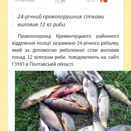
Літвінова
17:30
1053
24-річний правопорушник сітками
виловив 12 кг риби.
Правоохоронці Кременчуцького районного
відділення
поліції затримано 24-річного рибалку,
який за допомогою риболовної сітки виловив
понад 12 кілограм риби, повідомляють на сайті
ГУНП в Полтавській області.