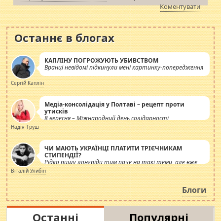
Коментувати
Останнє в блогах
КАПЛІНУ ПОГРОЖУЮТЬ УБИВСТВОМ
Вранці невідомі підкинули мені картинку-попередження
Сергій Каплін
Медіа-консолідація у Полтаві – рецепт проти
утисків
8 вересня – Міжнародний день солідарності
журналістів.
Надія Труш
ЧИ МАЮТЬ УКРАЇНЦІ ПЛАТИТИ ТРІЄЧНИКАМ
СТИПЕНДІЇ?
Рідко пишу лонгріди тим паче на такі теми, але вже
просто дістало! Обурюють сьогоднішні інсенуації
Віталій Улибін
навколо стипендіального питання. Штучно
роздувається ще одна соціальна катастрофа.
Блоги
Останні
Популярні