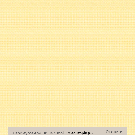
Оновити
Отримувати зміни на e-mail
Коментарів (
0
)