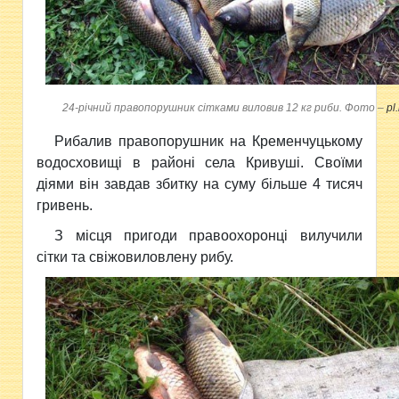
24-річний правопорушник сітками виловив 12 кг риби. Фото –
pl
Рибалив правопорушник на Кременчуцькому
водосховищі в районі села Кривуші. Своїми
діями він завдав збитку на суму більше 4 тисяч
гривень.
З місця пригоди правоохоронці вилучили
сітки та свіжовиловлену рибу.