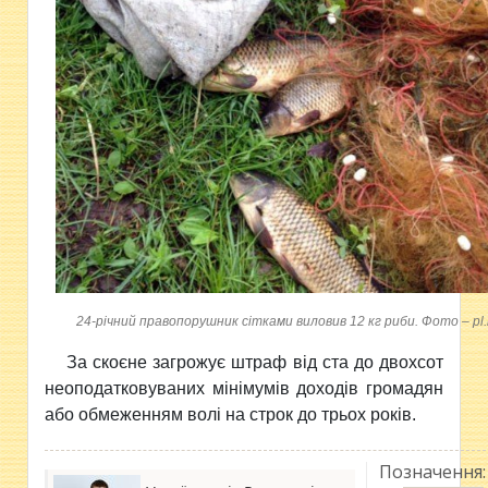
24-річний правопорушник сітками виловив 12 кг риби. Фото – pl.
За скоєне загрожує штраф від ста до двохсот
неоподатковуваних мінімумів доходів громадян
або обмеженням волі на строк до трьох років.
Позначення: