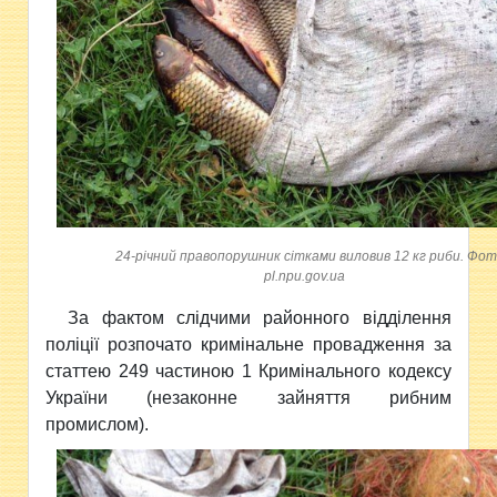
24-річний правопорушник сітками виловив 12 кг риби. Фот
pl.npu.gov.ua
За фактом слідчими районного відділення
поліції розпочато кримінальне провадження за
статтею 249 частиною 1 Кримінального кодексу
України (незаконне зайняття рибним
промислом).