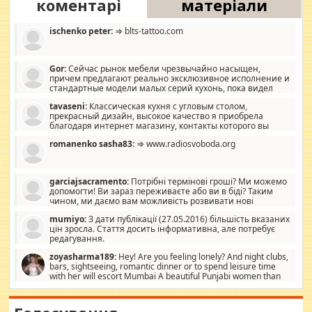
коментарі
матеріали
ischenko peter:
⇒ blts-tattoo.com
Gor:
Сейчас рынок мебели чрезвычайно насыщен,
причем предлагают реально эксклюзивное исполнение и
стандартные модели малых серий кухонь, пока видел
отличную кухонную мебель по дизайну, мало походит на
tavaseni:
Классическая кухня с угловым столом,
стандартные формы, в MebelOk, креативненько и что главное -
прекрасный дизайн, высокое качество я приобрела
со вкусом все в порядке, без ненужных наворотов удорожающих
благодаря интернет магазину, контакты которого вы
мебель, а это не последний фактор.
можете просмотреть https://mwood.com.ua.
romanenko sasha83:
⇒ www.radiosvoboda.org
garciajsacramento:
Потрібні термінові гроші? Ми можемо
допомогти! Ви зараз переживаєте або ви в біді? Таким
чином, ми даємо вам можливість розвивати нові
розробки. Як багата людина, я почуваю себе зобов'язаним
mumiyo:
З дати публікації (27.05.2016) більшість вказаних
допомагати людям, які намагаються дати їм шанс. Кожен
цін зросла. Стаття досить інформативна, але потребує
заслуговує на другий шанс, і, оскільки влада не зможе, вони
редагування.
повинні приймати від інших. Для нас нема багато суми, і зрілість
ми визначаємо за взаємною згодою. Ні сюрпризів, ні додаткових
zoyasharma189:
Hey! Are you feeling lonely? And night clubs,
витрат, а тільки узгоджених сум і нічого іншого. Не чекайте і не
bars, sightseeing, romantic dinner or to spend leisure time
коментуйте цей пост. Введіть суму, яку ви хочете подати, і ми
with her will escort Mumbai A beautiful Punjabi women than
зв'яжемося з вами з усіма варіантами. зв'яжіться з нами
sexy escort companion in arms that you guys feel like 5 star luxury
сьогодні на garciajsacramento@gmail.com Вам потрібні термінові
hotel had to spend the night in their search for loved solitaire free
гроші? Ми можемо допомогти!
maintenance stops in Mumbai. Here we offer fair and very attractive