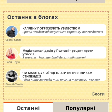
Останнє в блогах
КАПЛІНУ ПОГРОЖУЮТЬ УБИВСТВОМ
Вранці невідомі підкинули мені картинку-попередження
Сергій Каплін
Медіа-консолідація у Полтаві – рецепт проти
утисків
8 вересня – Міжнародний день солідарності
журналістів.
Надія Труш
ЧИ МАЮТЬ УКРАЇНЦІ ПЛАТИТИ ТРІЄЧНИКАМ
СТИПЕНДІЇ?
Рідко пишу лонгріди тим паче на такі теми, але вже
просто дістало! Обурюють сьогоднішні інсенуації
Віталій Улибін
навколо стипендіального питання. Штучно
роздувається ще одна соціальна катастрофа.
Блоги
Останні
Популярні