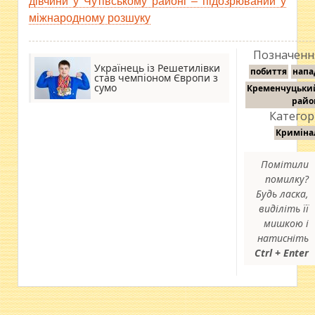
дівчини у Чутівському районі – підозрюваний у
міжнародному розшуку
Позначенн
Українець із Решетилівки
побиття
напа
став чемпіоном Європи з
сумо
Кременчуцьки
райо
Категорі
Криміна
Помітили
помилку?
Будь ласка,
виділіть її
мишкою і
натисніть
Ctrl + Enter