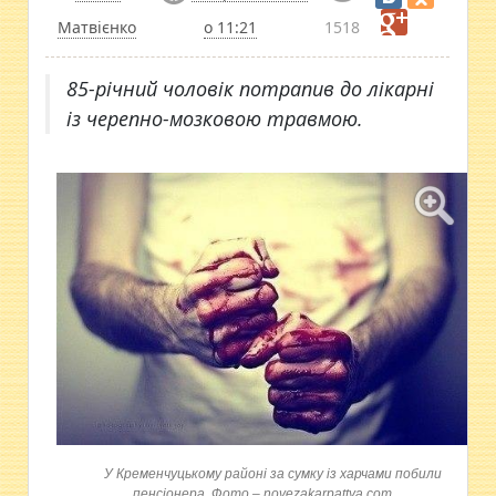
Матвієнко
о 11:21
1518
85-річний чоловік потрапив до лікарні
із черепно-мозковою травмою.
У Кременчуцькому районі за сумку із харчами побили
пенсіонера. Фото – novezakarpattya.com