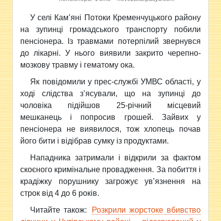
У селі Кам’яні Потоки Кременчуцького району
на зупинці громадського транспорту побили
пенсіонера. Із травмами потерпілий звернувся
до лікарні. У нього виявили закрито черепно-
мозкову травму і гематому ока.
Як повідомили у прес-службі УМВС області, у
ході слідства з’ясували, що на зупинці до
чоловіка підійшов 25-річний місцевий
мешканець і попросив грошей. Зайвих у
пенсіонера не виявилося, тож хлопець почав
його бити і відібрав сумку із продуктами.
Нападника затримали і відкрили за фактом
скоєного кримінальне провадження. За побиття і
крадіжку порушнику загрожує ув’язнення на
строк від 4 до 6 років.
Читайте також:
Розкрили жорстоке вбивство