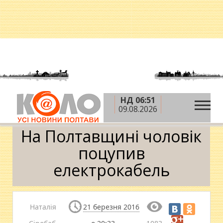
НД 06:51
»
»
»
Головна
Новини
Кримінал
На
09.08.2026
Полтавщині чоловік поцупив електрокабель
На Полтавщині чоловік
поцупив
електрокабель
Наталія
21 березня 2016