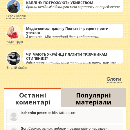
КАПЛІНУ ПОГРОЖУЮТЬ УБИВСТВОМ
Вранці невідомі підкинули мені картинку-попередження
Сергій Каплін
Медіа-консолідація у Полтаві – рецепт проти
утисків
8 вересня – Міжнародний день солідарності
журналістів.
Надія Труш
ЧИ МАЮТЬ УКРАЇНЦІ ПЛАТИТИ ТРІЄЧНИКАМ
СТИПЕНДІЇ?
Рідко пишу лонгріди тим паче на такі теми, але вже
просто дістало! Обурюють сьогоднішні інсенуації
Віталій Улибін
навколо стипендіального питання. Штучно
роздувається ще одна соціальна катастрофа.
Блоги
Останні
Популярні
коментарі
матеріали
ischenko peter:
⇒ blts-tattoo.com
Gor:
Сейчас рынок мебели чрезвычайно насыщен,