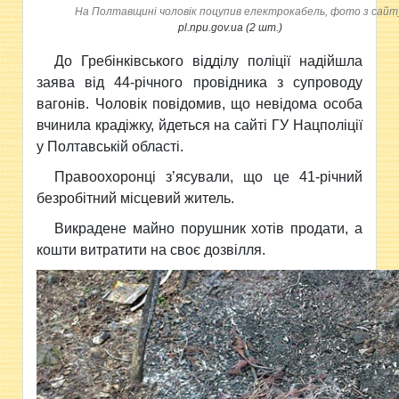
На Полтавщині чоловік поцупив електрокабель, фото з сайт
pl.npu.gov.ua (2 шт.)
До Гребінківського
відділу поліції надійшла
заява від 44-річного провідника з супроводу
вагонів. Чоловік повідомив, що невідома особа
вчинила крадіжку, йдеться на сайті ГУ Нацполіції
у Полтавській області.
Правоохоронці з’ясували, що це 41-річний
безробітний місцевий житель.
Викрадене майно порушник хотів продати, а
кошти витратити на своє дозвілля.