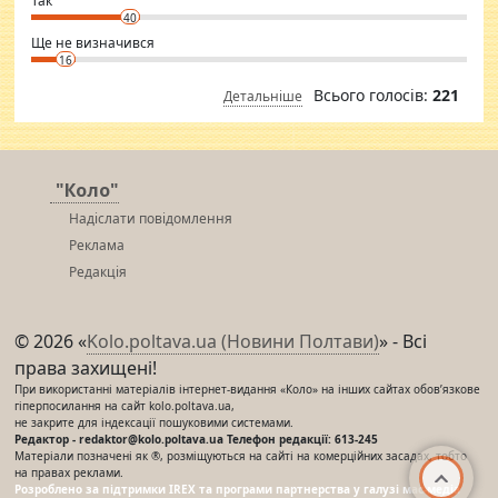
Так
40
Ще не визначився
16
Всього голосів:
221
Детальніше
"Коло"
Надіслати повідомлення
Реклама
Редакція
© 2026 «
Kolo.poltava.ua (Новини Полтави)
» - Всі
права захищені!
При використанні матеріалів інтернет-видання «Коло» на інших сайтах обов’язкове
гіперпосилання на сайт kolo.poltava.ua,
не закрите для індексації пошуковими системами.
Редактор - redaktor@kolo.poltava.ua Телефон редакції: 613-245
Матеріали позначені як ®, розміщуються на сайті на комерційних засадах, тобто
на правах реклами.
Розроблено за підтримки IREX та програми партнерства у галузі мас-медіа