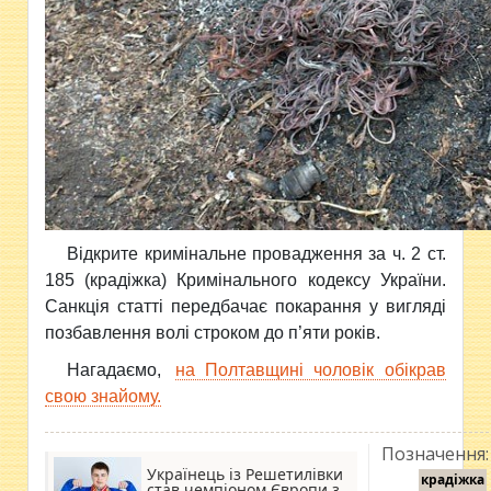
Відкрите кримінальне провадження за ч. 2 ст.
185 (крадіжка) Кримінального кодексу України.
Санкція статті передбачає покарання у вигляді
позбавлення волі строком до п’яти років.
Нагадаємо,
на Полтавщині чоловік обікрав
свою знайому.
Позначення:
Українець із Решетилівки
крадіжка
став чемпіоном Європи з