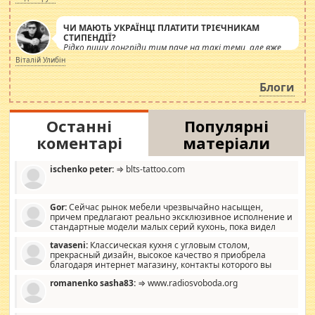
ЧИ МАЮТЬ УКРАЇНЦІ ПЛАТИТИ ТРІЄЧНИКАМ
СТИПЕНДІЇ?
Рідко пишу лонгріди тим паче на такі теми, але вже
просто дістало! Обурюють сьогоднішні інсенуації
Віталій Улибін
навколо стипендіального питання. Штучно
роздувається ще одна соціальна катастрофа.
Блоги
Останні
Популярні
коментарі
матеріали
ischenko peter:
⇒ blts-tattoo.com
Gor:
Сейчас рынок мебели чрезвычайно насыщен,
причем предлагают реально эксклюзивное исполнение и
стандартные модели малых серий кухонь, пока видел
отличную кухонную мебель по дизайну, мало походит на
tavaseni:
Классическая кухня с угловым столом,
стандартные формы, в MebelOk, креативненько и что главное -
прекрасный дизайн, высокое качество я приобрела
со вкусом все в порядке, без ненужных наворотов удорожающих
благодаря интернет магазину, контакты которого вы
мебель, а это не последний фактор.
можете просмотреть https://mwood.com.ua.
romanenko sasha83:
⇒ www.radiosvoboda.org