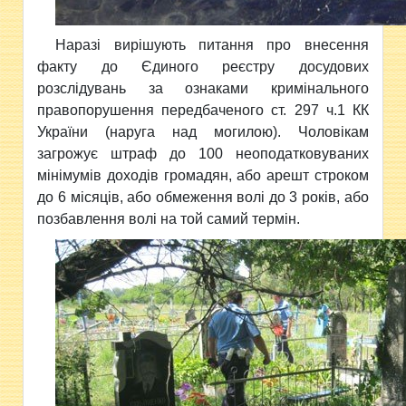
Наразі вирішують питання про внесення
факту до Єдиного реєстру досудових
розслідувань за ознаками кримінального
правопорушення передбаченого ст. 297 ч.1 КК
України (наруга над могилою). Чоловікам
загрожує штраф до 100 неоподатковуваних
мінімумів доходів громадян, або арешт строком
до 6 місяців, або обмеження волі до 3 років, або
позбавлення волі на той самий термін.