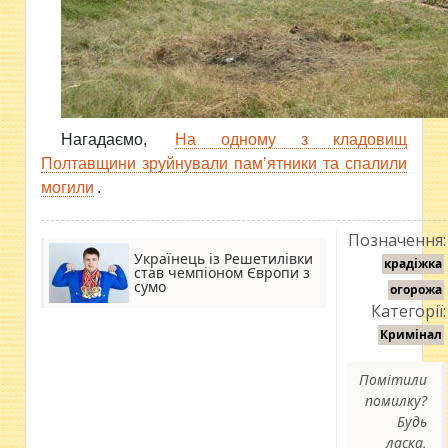
Нагадаємо,
На одному з кладовищ
Полтавщини зруйнували пам’ятники та спалили
могили
.
Позначення:
Українець із Решетилівки
крадіжка
став чемпіоном Європи з
сумо
огорожа
Категорії:
Кримінал
Помітили
помилку?
Будь
ласка,