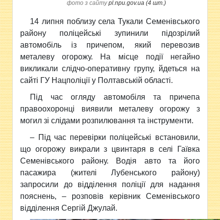
фото з сайту
pl.npu.gov.ua (4 шт.)
14 липня поблизу села Тукали Семенівського
району
поліцейські зупинили підозрілий
автомобіль із причепом, який перевозив
металеву огорожу. На місце події негайно
викликали слідчо-оперативну групу, йдеться на
сайті ГУ Нацполіції у Полтавській області.
Під час огляду автомобіля та причепа
правоохоронці виявили металеву огорожу з
могил зі слідами розпилювання та інструменти.
– Під час перевірки поліцейські встановили,
що огорожу викрали з цвинтаря в селі Гаївка
Семенівського району. Водія авто та його
пасажира (жителі Лубенського району)
запросили до відділення поліції для надання
пояснень, – розповів керівник Семенівського
відділення Сергій Джулай.