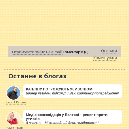
Оновити
Отримувати зміни на e-mail
Коментарів (
0
)
Коментувати
Останнє в блогах
КАПЛІНУ ПОГРОЖУЮТЬ УБИВСТВОМ
Вранці невідомі підкинули мені картинку-попередження
Сергій Каплін
Медіа-консолідація у Полтаві – рецепт проти
утисків
8 вересня – Міжнародний день солідарності
журналістів.
Надія Труш