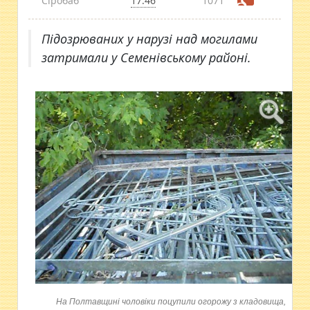
Сіробаб
17:46
1071
Підозрюваних у нарузі над могилами
затримали у Семенівському районі.
На Полтавщині чоловіки поцупили огорожу з кладовища,