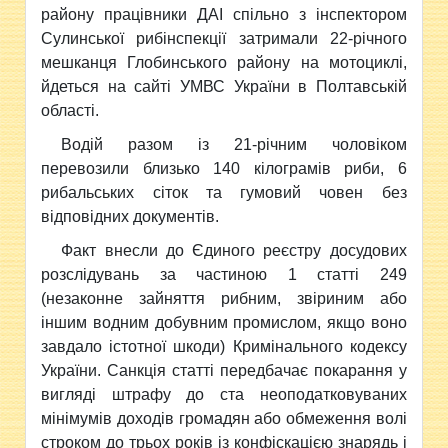
району
працівники ДАІ спільно з інспектором
Сулинської рибінспекції затримали 22-річного
мешканця Глобинського району на мотоциклі,
йдеться на сайті УМВС України в Полтавській
області.
Водій разом із 21-річним чоловіком
перевозили близько 140 кілограмів риби, 6
рибальських сіток та гумовий човен без
відповідних документів.
Факт внесли до Єдиного реєстру досудових
розслідувань за частиною 1 статті 249
(незаконне зайняття рибним, звіриним або
іншим водним добувним промислом, якщо воно
завдало істотної шкоди) Кримінального кодексу
України. Санкція статті передбачає покарання у
вигляді штрафу до ста неоподатковуваних
мінімумів доходів громадян або обмеження волі
строком до трьох років із конфіскацією знарядь і