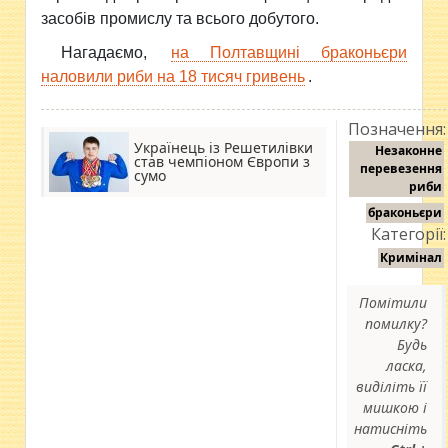
засобів промислу та всього добутого.
Нагадаємо,
на Полтавщині браконьєри
наловили риби на 18 тисяч гривень
.
Позначення:
Українець із Решетилівки
Незаконне
став чемпіоном Європи з
перевезення
сумо
риби
браконьєри
Категорії:
Кримінал
Помітили
помилку?
Будь
ласка,
виділіть її
мишкою і
натисніть