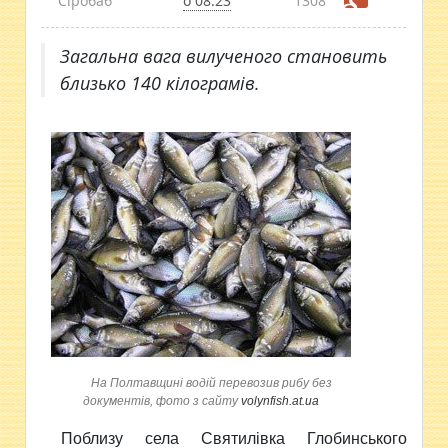
Сіробаб
о 08:23
1308
Загальна вага вилученого становить
близько 140 кілограмів.
На Полтавщині водій перевозив рибу без
документів, фото з сайту
volynfish.at.ua
Поблизу села Святилівка Глобинського