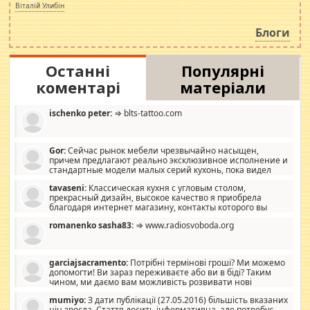
просто дістало! Обурюють сьогоднішні інсенуації
Віталій Улибін
навколо стипендіального питання. Штучно
роздувається ще одна соціальна катастрофа.
Блоги
Останні
Популярні
коментарі
матеріали
ischenko peter:
⇒ blts-tattoo.com
Gor:
Сейчас рынок мебели чрезвычайно насыщен,
причем предлагают реально эксклюзивное исполнение и
стандартные модели малых серий кухонь, пока видел
отличную кухонную мебель по дизайну, мало походит на
tavaseni:
Классическая кухня с угловым столом,
стандартные формы, в MebelOk, креативненько и что главное -
прекрасный дизайн, высокое качество я приобрела
со вкусом все в порядке, без ненужных наворотов удорожающих
благодаря интернет магазину, контакты которого вы
мебель, а это не последний фактор.
можете просмотреть https://mwood.com.ua.
romanenko sasha83:
⇒ www.radiosvoboda.org
garciajsacramento:
Потрібні термінові гроші? Ми можемо
допомогти! Ви зараз переживаєте або ви в біді? Таким
чином, ми даємо вам можливість розвивати нові
розробки. Як багата людина, я почуваю себе зобов'язаним
mumiyo:
З дати публікації (27.05.2016) більшість вказаних
допомагати людям, які намагаються дати їм шанс. Кожен
цін зросла. Стаття досить інформативна, але потребує