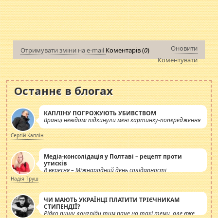
Оновити
Отримувати зміни на e-mail
Коментарів (
0
)
Коментувати
Останнє в блогах
КАПЛІНУ ПОГРОЖУЮТЬ УБИВСТВОМ
Вранці невідомі підкинули мені картинку-попередження
Сергій Каплін
Медіа-консолідація у Полтаві – рецепт проти
утисків
8 вересня – Міжнародний день солідарності
журналістів.
Надія Труш
ЧИ МАЮТЬ УКРАЇНЦІ ПЛАТИТИ ТРІЄЧНИКАМ
СТИПЕНДІЇ?
Рідко пишу лонгріди тим паче на такі теми, але вже