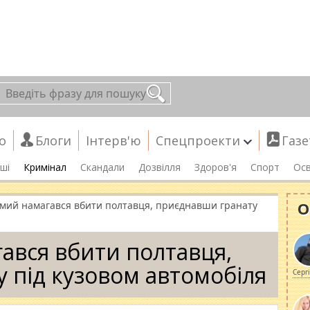
о
Блоги
Інтерв'ю
Спецпроекти
Газе
ші
Кримінал
Скандали
Дозвілля
Здоров'я
Спорт
Осв
О
мий намагався вбити полтавця, приєднавши гранату
ався вбити полтавця,
 під кузовом автомобіля
Серг