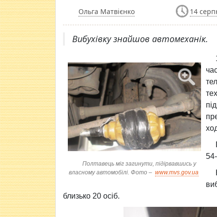
Ольга Матвієнко
14 серп
Вибухівку знайшов автомеханік.
ча
те
те
пі
пр
хо
54
Полтавець міг загинути, підірвавшись у
власному автомобілі. Фото –
www.mvs.gov.ua
ви
близько 20 осіб.