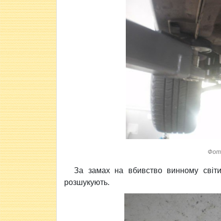
Фот
За замах на вбивство винному світи
розшукують.