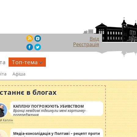
Вхід
Реєстрація
та
Топ-тема
іта
Афіша
станнє в блогах
КАПЛІНУ ПОГРОЖУЮТЬ УБИВСТВОМ
Вранці невідомі підкинули мені картинку-
попередження
ій Каплін
Медіа-консолідація у Полтаві – рецепт проти