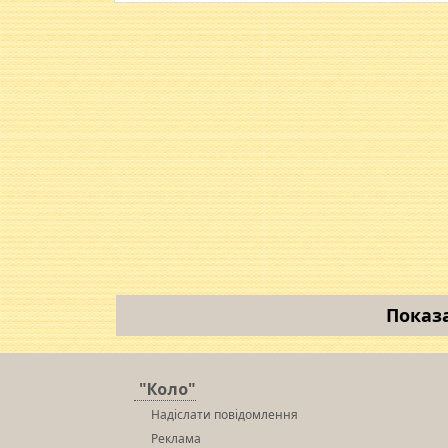
Показ
"Коло"
Надіслати повідомлення
Реклама