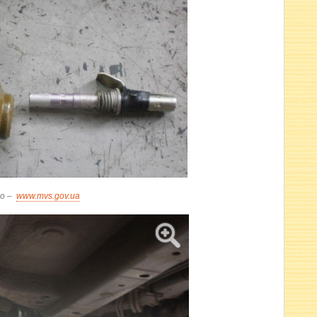
о –
www.mvs.gov.ua