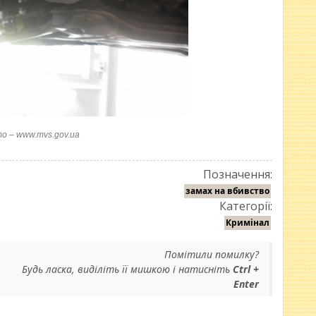
о – www.mvs.gov.ua
Позначення:
замах на вбивство
Категорії:
Кримінал
Помітили помилку?
Будь ласка, виділіть її мишкою і натисніть
Ctrl +
Enter