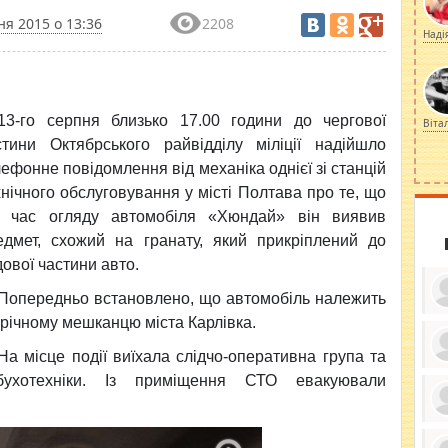
ня 2015 о 13:36
2208
Наді
13-го серпня близько 17.00 години до чергової
Віта
стини Октябрського райвідділу міліції надійшло
лефонне повідомлення від механіка однієї зі станцій
хнічного обслуговування у місті Полтава про те, що
д час огляду автомобіля «Хюндай» він виявив
едмет, схожий на гранату, який прикріплений до
дової частини авто.
Попередньо встановлено, що автомобіль належить
-річному мешканцю міста Карлівка.
На місце події виїхала слідчо-оперативна група та
ку
бухотехніки. Із приміщення СТО евакуювали
ди
кр
бе
вы
по