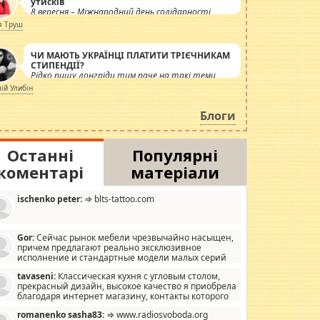
утисків
8 вересня – Міжнародний день солідарності
журналістів.
я Труш
ЧИ МАЮТЬ УКРАЇНЦІ ПЛАТИТИ ТРІЄЧНИКАМ
СТИПЕНДІЇ?
Рідко пишу лонгріди тим паче на такі теми,
але вже просто дістало! Обурюють сьогоднішні
лій Улибін
інсенуації навколо стипендіального питання.
Штучно роздувається ще одна соціальна
Блоги
катастрофа.
Останні
Популярні
коментарі
матеріали
ischenko peter:
⇒ blts-tattoo.com
Gor:
Сейчас рынок мебели чрезвычайно насыщен,
причем предлагают реально эксклюзивное
исполнение и стандартные модели малых серий
хонь, пока видел отличную кухонную мебель по
tavaseni:
Классическая кухня с угловым столом,
зайну, мало походит на стандартные формы, в MebelOk,
прекрасный дизайн, высокое качество я приобрела
еативненько и что главное - со вкусом все в порядке,
благодаря интернет магазину, контакты которого
з ненужных наворотов удорожающих мебель, а это не
 можете просмотреть https://mwood.com.ua.
следний фактор.
romanenko sasha83:
⇒ www.radiosvoboda.org