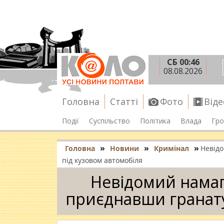
СБ 00:46
08.08.2026
Головна
Статті
Фото
Віде
Події
Суспільство
Політика
Влада
Гро
»
»
»
Головна
Новини
Кримінал
Невідо
під кузовом автомобіля
Невідомий намаг
приєднавши гранату