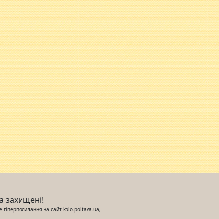
ва захищені!
 гіперпосилання на сайт kolo.poltava.ua,