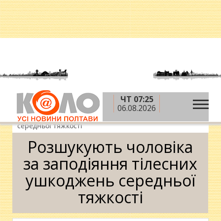
ЧТ 07:25
»
»
»
Головна
Новини
Кримінал
Розшукують
06.08.2026
чоловіка за заподіяння тілесних ушкоджень
середньої тяжкості
Розшукують чоловіка
за заподіяння тілесних
ушкоджень середньої
тяжкості