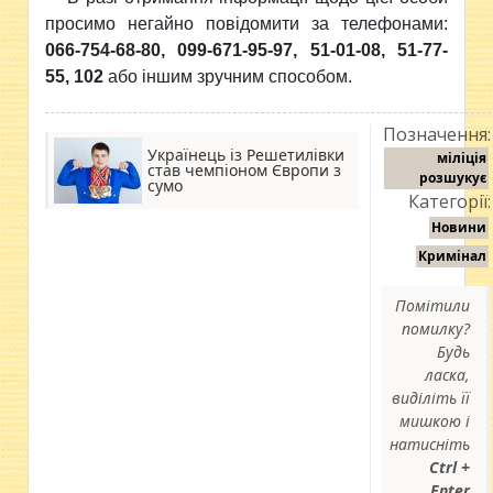
просимо негайно повідомити за телефонами:
066-754-68-80, 099-671-95-97, 51-01-08, 51-77-
55, 102
або іншим зручним способом.
Позначення:
Українець із Решетилівки
міліція
став чемпіоном Європи з
розшукує
сумо
Категорії:
Новини
Кримінал
Помітили
помилку?
Будь
ласка,
виділіть її
мишкою і
натисніть
Ctrl +
Enter