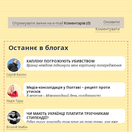
Оновити
Отримувати зміни на e-mail
Коментарів (
0
)
Коментувати
Останнє в блогах
КАПЛІНУ ПОГРОЖУЮТЬ УБИВСТВОМ
Вранці невідомі підкинули мені картинку-попередження
Сергій Каплін
Медіа-консолідація у Полтаві – рецепт проти
утисків
8 вересня – Міжнародний день солідарності
журналістів.
Надія Труш
ЧИ МАЮТЬ УКРАЇНЦІ ПЛАТИТИ ТРІЄЧНИКАМ
СТИПЕНДІЇ?
Рідко пишу лонгріди тим паче на такі теми, але вже
просто дістало! Обурюють сьогоднішні інсенуації
Віталій Улибін
навколо стипендіального питання. Штучно