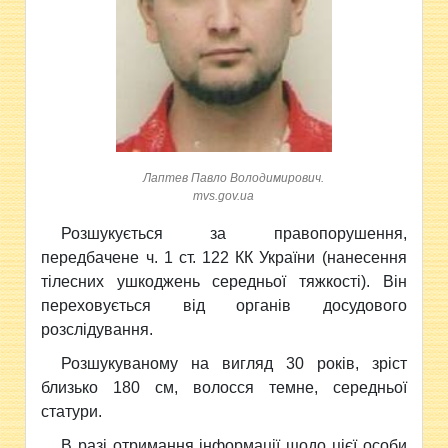
Лаптев Павло Володимирович.
mvs.gov.ua
Розшукується за правопорушення,
передбачене ч. 1 ст. 122 КК України (нанесення
тілесних ушкоджень середньої тяжкості). Він
переховується від органів досудового
розслідування.
Розшукуваному на вигляд 30 років, зріст
близько 180 см, волосся темне, середньої
статури.
В разі отримання інформації щодо цієї особи