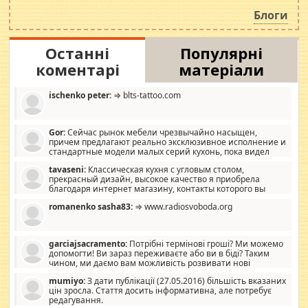
роздувається ще одна соціальна катастрофа.
Блоги
Останні
Популярні
коментарі
матеріали
ischenko peter:
⇒ blts-tattoo.com
Gor:
Сейчас рынок мебели чрезвычайно насыщен,
причем предлагают реально эксклюзивное исполнение и
стандартные модели малых серий кухонь, пока видел
отличную кухонную мебель по дизайну, мало походит на
tavaseni:
Классическая кухня с угловым столом,
стандартные формы, в MebelOk, креативненько и что главное -
прекрасный дизайн, высокое качество я приобрела
со вкусом все в порядке, без ненужных наворотов удорожающих
благодаря интернет магазину, контакты которого вы
мебель, а это не последний фактор.
можете просмотреть https://mwood.com.ua.
romanenko sasha83:
⇒ www.radiosvoboda.org
garciajsacramento:
Потрібні термінові гроші? Ми можемо
допомогти! Ви зараз переживаєте або ви в біді? Таким
чином, ми даємо вам можливість розвивати нові
розробки. Як багата людина, я почуваю себе зобов'язаним
mumiyo:
З дати публікації (27.05.2016) більшість вказаних
допомагати людям, які намагаються дати їм шанс. Кожен
цін зросла. Стаття досить інформативна, але потребує
заслуговує на другий шанс, і, оскільки влада не зможе, вони
редагування.
повинні приймати від інших. Для нас нема багато суми, і зрілість