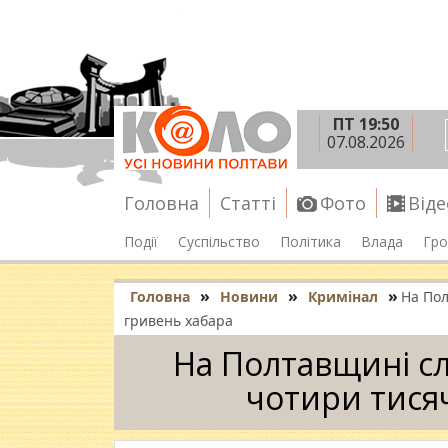
ПТ 19:50
07.08.2026
Головна
Статті
Фото
Віде
Події
Суспільство
Політика
Влада
Гро
»
»
»
Головна
Новини
Кримінал
На Пол
гривень хабара
На Полтавщині сл
чотири тися