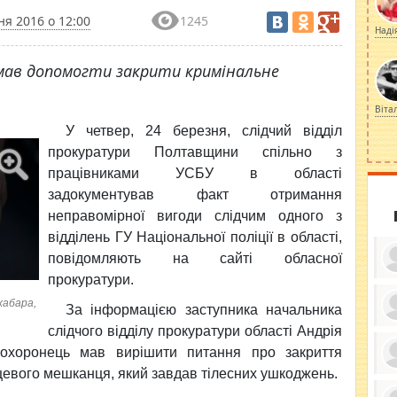
ня 2016 о 12:00
1245
Наді
мав допомогти закрити кримінальне
Віта
У четвер, 24 березня, слідчий
відділ
прокуратури Полтавщини спільно з
працівниками УСБУ в області
задокументував факт отримання
неправомірної вигоди слідчим одного з
відділень ГУ Національної поліції в області,
повідомляють на сайті обласної
прокуратури.
хабара,
За інформацією заступника начальника
слідчого відділу прокуратури області Андрія
ку
ди
оохоронець мав вирішити питання про закриття
кр
бе
евого мешканця, який завдав тілесних ушкоджень.
вы
по