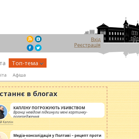
Вхід
Реєстрація
та
Топ-тема
іта
Афіша
станнє в блогах
КАПЛІНУ ПОГРОЖУЮТЬ УБИВСТВОМ
Вранці невідомі підкинули мені картинку-
попередження
ій Каплін
Медіа-консолідація у Полтаві – рецепт проти