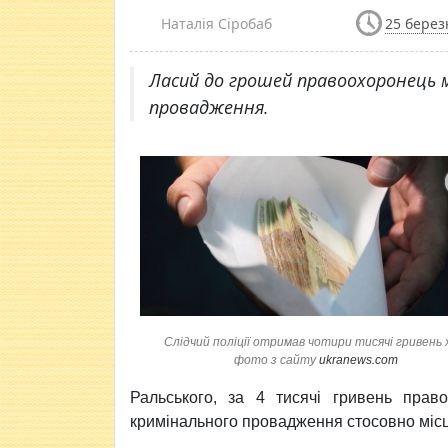
Наталія Сіробаб
25 берез
Ласий до грошей правоохоронець 
провадження.
Слідчий поліції отримав чотири тисячі гривень 
фото з сайту
ukranews.com
Ральського, за 4 тисячі гривень прав
кримінального провадження стосовно місц