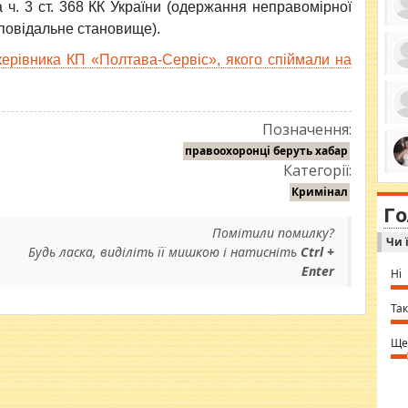
ч. 3 ст. 368 КК України (одержання неправомірної
повідальне становище).
керівника КП «Полтава-Сервіс», якого спіймали на
ро
се
да
ос
Позначення:
ін
за
правоохоронці беруть хабар
тіл
Категорії:
ком
bea
ми
Кримінал
tha
на
nig
Г
по
in 
Sol
Помітили помилку?
Чи 
Ind
Будь ласка, виділіть її мишкою і натисніть
Ctrl +
gir
bod
Enter
Ні
alw
Mir
you
Так
⇒ 
Ще