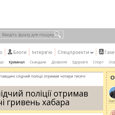
о
Блоги
Інтерв'ю
Спецпроекти
Газе
ші
Кримінал
Скандали
Дозвілля
Здоров'я
Спорт
Осв
О
тавщині слідчий поліції отримав чотири тисячі
ідчий поліції отримав
чі гривень хабара
Серг