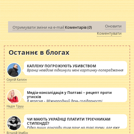
Оновити
Отримувати зміни на e-mail
Коментарів (
0
)
Коментувати
Останнє в блогах
КАПЛІНУ ПОГРОЖУЮТЬ УБИВСТВОМ
Вранці невідомі підкинули мені картинку-попередження
Сергій Каплін
Медіа-консолідація у Полтаві – рецепт проти
утисків
8 вересня – Міжнародний день солідарності
журналістів.
Надія Труш
ЧИ МАЮТЬ УКРАЇНЦІ ПЛАТИТИ ТРІЄЧНИКАМ
СТИПЕНДІЇ?
Рідко пишу лонгріди тим паче на такі теми, але вже
просто дістало! Обурюють сьогоднішні інсенуації
Віталій Улибін