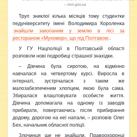
– mvs.gov.ua
Труп зниклої кілька місяців тому студентки
педуніверситету імені Володимира Короленка
знайшли закопаним у землю в лісі за
рестораном «Мухомор», що під Полтавою
.
У ГУ Нацполіції в Полтавській області
розповіли нові подробиці страшної знахідки.
– Дівчина була сиротою, на відмінно
навчалася на четвертому курсі. Виросла в
інтернаті, зустрічалася з таким же
малозабезпеченим хлопцем, якою була сама.
Збиралася влаштовувати особисте життя.
Дівчина допомагала на одному із заводів
прибирати, повертаючись після прибирання
додому, дорогою на неї напали, – розповів Олег
Бех, начальник обласної поліції.
Злочинця ще не знайшли. Правоохоронці