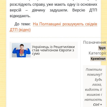
розслідують справу, уже мають одну із основних
версій – дівчину задушили. Версію ДТП
відкидають.
До теми:
На Полтавщині розшукують свідків
ДТП (відео)
Позначення:
Українець із Решетилівки
Труп
став чемпіоном Європи з
Категорії:
сумо
Кримінал
Помітили
помилку?
Будь
ласка,
виділіть її
мишкою і
натисніть
Ctrl +