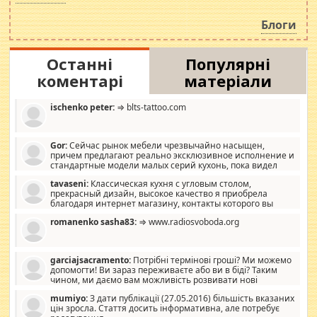
навколо стипендіального питання. Штучно
роздувається ще одна соціальна катастрофа.
Блоги
Останні
Популярні
коментарі
матеріали
ischenko peter:
⇒ blts-tattoo.com
Gor:
Сейчас рынок мебели чрезвычайно насыщен,
причем предлагают реально эксклюзивное исполнение и
стандартные модели малых серий кухонь, пока видел
отличную кухонную мебель по дизайну, мало походит на
tavaseni:
Классическая кухня с угловым столом,
стандартные формы, в MebelOk, креативненько и что главное -
прекрасный дизайн, высокое качество я приобрела
со вкусом все в порядке, без ненужных наворотов удорожающих
благодаря интернет магазину, контакты которого вы
мебель, а это не последний фактор.
можете просмотреть https://mwood.com.ua.
romanenko sasha83:
⇒ www.radiosvoboda.org
garciajsacramento:
Потрібні термінові гроші? Ми можемо
допомогти! Ви зараз переживаєте або ви в біді? Таким
чином, ми даємо вам можливість розвивати нові
розробки. Як багата людина, я почуваю себе зобов'язаним
mumiyo:
З дати публікації (27.05.2016) більшість вказаних
допомагати людям, які намагаються дати їм шанс. Кожен
цін зросла. Стаття досить інформативна, але потребує
заслуговує на другий шанс, і, оскільки влада не зможе, вони