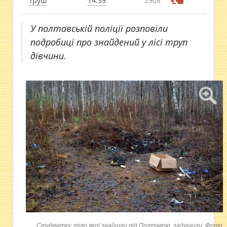
Труш
14:39
2908
У полтавській поліції розповіли
подробиці про знайдений у лісі труп
дівчини.
Студентку, тіло якої знайшли під Полтавою, задушили. Фото