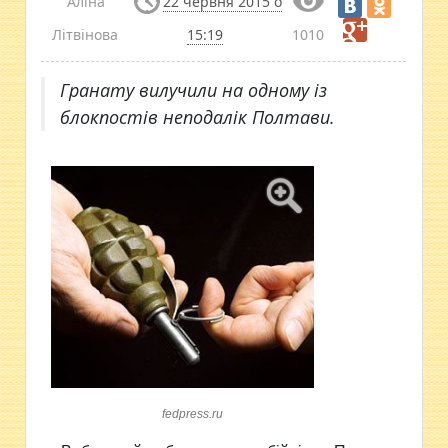
Аліна
22 червня 2015 о
Літвінова
15:19
1010
Гранату вилучили на одному із
блокпостів неподалік Полтави.
fedpress.ru