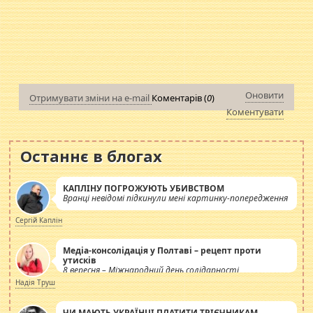
Оновити
Отримувати зміни на e-mail
Коментарів (
0
)
Коментувати
Останнє в блогах
КАПЛІНУ ПОГРОЖУЮТЬ УБИВСТВОМ
Вранці невідомі підкинули мені картинку-попередження
Сергій Каплін
Медіа-консолідація у Полтаві – рецепт проти
утисків
8 вересня – Міжнародний день солідарності
журналістів.
Надія Труш
ЧИ МАЮТЬ УКРАЇНЦІ ПЛАТИТИ ТРІЄЧНИКАМ