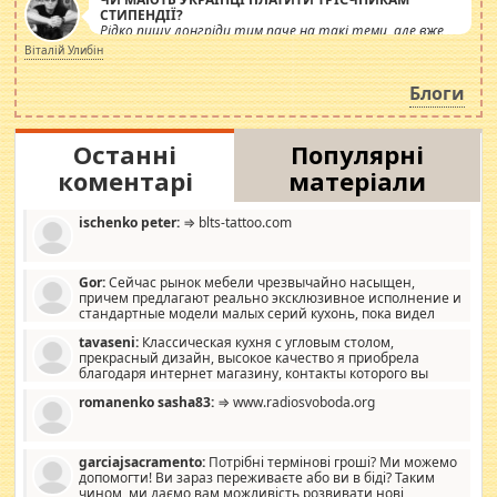
СТИПЕНДІЇ?
Рідко пишу лонгріди тим паче на такі теми, але вже
просто дістало! Обурюють сьогоднішні інсенуації
Віталій Улибін
навколо стипендіального питання. Штучно
роздувається ще одна соціальна катастрофа.
Блоги
Останні
Популярні
коментарі
матеріали
ischenko peter:
⇒ blts-tattoo.com
Gor:
Сейчас рынок мебели чрезвычайно насыщен,
причем предлагают реально эксклюзивное исполнение и
стандартные модели малых серий кухонь, пока видел
отличную кухонную мебель по дизайну, мало походит на
tavaseni:
Классическая кухня с угловым столом,
стандартные формы, в MebelOk, креативненько и что главное -
прекрасный дизайн, высокое качество я приобрела
со вкусом все в порядке, без ненужных наворотов удорожающих
благодаря интернет магазину, контакты которого вы
мебель, а это не последний фактор.
можете просмотреть https://mwood.com.ua.
romanenko sasha83:
⇒ www.radiosvoboda.org
garciajsacramento:
Потрібні термінові гроші? Ми можемо
допомогти! Ви зараз переживаєте або ви в біді? Таким
чином, ми даємо вам можливість розвивати нові