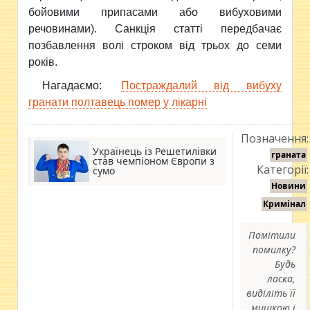
бойовими припасами або вибуховими
речовинами). Санкція статті передбачає
позбавлення волі строком від трьох до семи
років.
Нагадаємо:
Постраждалий від вибуху
гранати полтавець помер у лікарні
Позначення:
Українець із Решетилівки
граната
став чемпіоном Європи з
Категорії:
сумо
Новини
Кримінал
Помітили
помилку?
Будь
ласка,
виділіть її
мишкою і