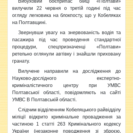
Вибуховий боєприпас бійці «Полтави»
вилучили 22 червня о третій годині під час
огляду легковика на блокпосту, що у Кобеляках
на Полтавщині.
Звернувши увагу на знервованість водія та
пасажира
під час проведення стандартної
процедури, спецпризначенці «Полтави»
ретельно оглянули автівку і знайшли приховану
гранату.
Вилучене направили на дослідження до
Науково-дослідного експертно-
криміналістичного центру при УМВС
Полтавської області, повідомляють на сайті
УМВС В Полтавській області.
Слідчим відділенням Кобеляцького райвідділу
міліції відкрито кримінальне провадження за
частиною 1 статті 263 Кримінального кодексу
України (незаконне поводження зі зброєю,