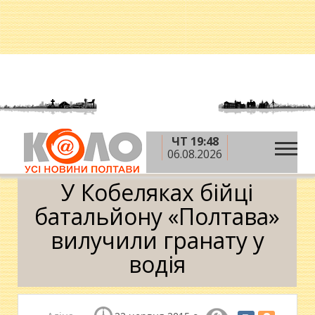
ЧТ 19:48
»
»
»
Головна
Новини
Кримінал
У Кобеляках
06.08.2026
бійці батальйону «Полтава» вилучили гранату у водія
У Кобеляках бійці
батальйону «Полтава»
вилучили гранату у
водія