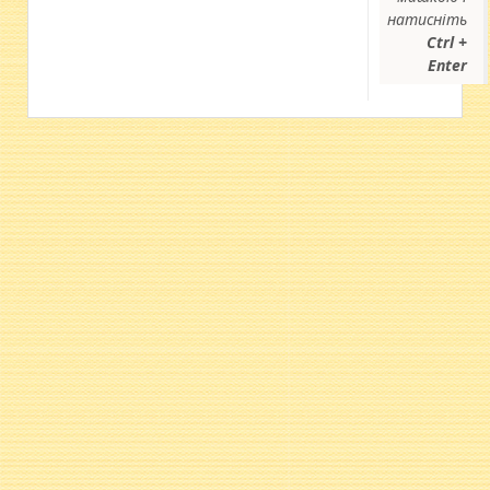
натисніть
Ctrl +
Enter