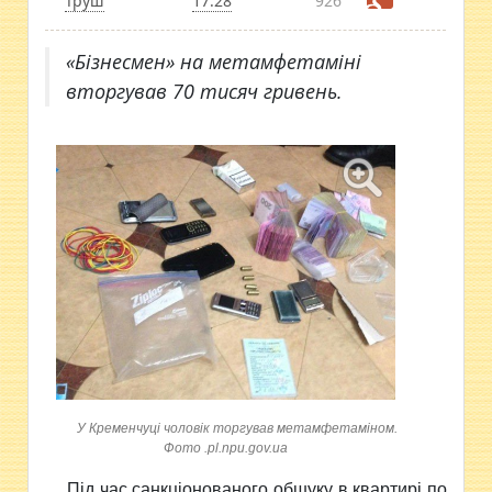
Труш
17:28
926
«Бізнесмен» на метамфетаміні
вторгував 70 тисяч гривень.
У Кременчуці чоловік торгував метамфетаміном.
Фото .pl.npu.gov.ua
Під час санкціонованого обшуку в квартирі по