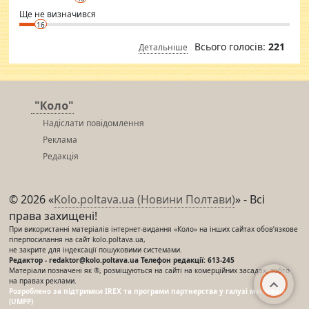
Ще не визначився
16
Всього голосів:
221
Детальніше
"Коло"
Надіслати повідомлення
Реклама
Редакція
© 2026 «
Kolo.poltava.ua (Новини Полтави)
» - Всі
права захищені!
При використанні матеріалів інтернет-видання «Коло» на інших сайтах обов’язкове
гіперпосилання на сайт kolo.poltava.ua,
не закрите для індексації пошуковими системами.
Редактор - redaktor@kolo.poltava.ua Телефон редакції: 613-245
Матеріали позначені як ®, розміщуються на сайті на комерційних засадах, тобто
на правах реклами.
Розроблено за підтримки IREX та програми партнерства у галузі мас-медіа
(UMPP)