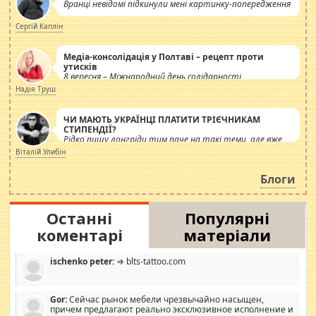
Вранці невідомі підкинули мені картинку-попередження
Сергій Каплін
Медіа-консолідація у Полтаві – рецепт проти
утисків
8 вересня – Міжнародний день солідарності
журналістів.
Надія Труш
ЧИ МАЮТЬ УКРАЇНЦІ ПЛАТИТИ ТРІЄЧНИКАМ
СТИПЕНДІЇ?
Рідко пишу лонгріди тим паче на такі теми, але вже
просто дістало! Обурюють сьогоднішні інсенуації
Віталій Улибін
навколо стипендіального питання. Штучно
роздувається ще одна соціальна катастрофа.
Блоги
Останні
Популярні
коментарі
матеріали
ischenko peter:
⇒ blts-tattoo.com
Gor:
Сейчас рынок мебели чрезвычайно насыщен,
причем предлагают реально эксклюзивное исполнение и