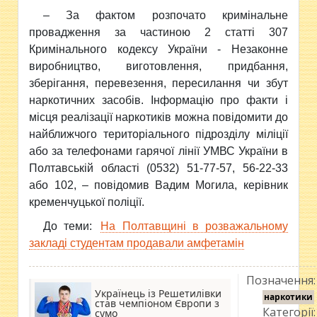
– За фактом розпочато кримінальне
провадження за частиною 2 статті 307
Кримінального кодексу України - Незаконне
виробництво, виготовлення, придбання,
зберігання, перевезення, пересилання чи збут
наркотичних засобів. Інформацію про факти і
місця реалізації наркотиків можна повідомити до
найближчого територіального підрозділу міліції
або за телефонами гарячої лінії УМВС України в
Полтавській області (0532) 51-77-57, 56-22-33
або 102, – повідомив Вадим Могила, керівник
кременчуцької поліції.
До теми:
На Полтавщині в розважальному
закладі студентам продавали амфетамін
Позначення:
Українець із Решетилівки
наркотики
став чемпіоном Європи з
Категорії:
сумо