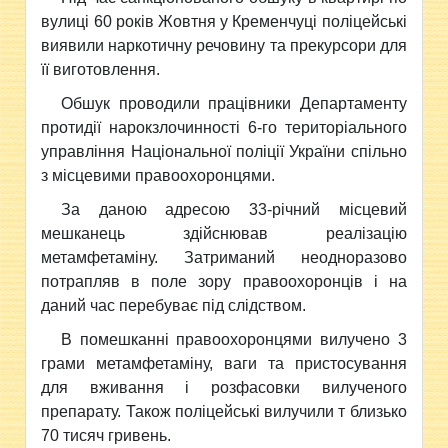
вулиці 60 років Жовтня у Кременчуці поліцейські
виявили наркотичну речовину та прекурсори для
її виготовлення.
Обшук проводили працівники Департаменту
протидії нарокзлочинності 6-го територіального
управління Національної поліції України спільно
з місцевими правоохоронцями.
За даною адресою 33-річний місцевий
мешканець здійснював реалізацію
метамфетаміну. Затриманий неодноразово
потрапляв в поле зору правоохоронців і на
даний час перебуває під слідством.
В помешканні правоохоронцями вилучено 3
грами метамфетаміну, ваги та пристосування
для вживання і розфасовки вилученого
препарату. Також поліцейські вилучили т близько
70 тисяч гривень.