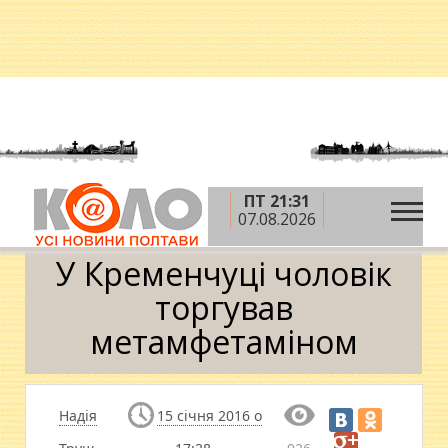
ПТ 21:31
»
»
»
Головна
Новини
Кримінал
У Кременчуці
07.08.2026
чоловік торгував метамфетаміном
У Кременчуці чоловік
торгував
метамфетаміном
Надія
15 січня 2016 о