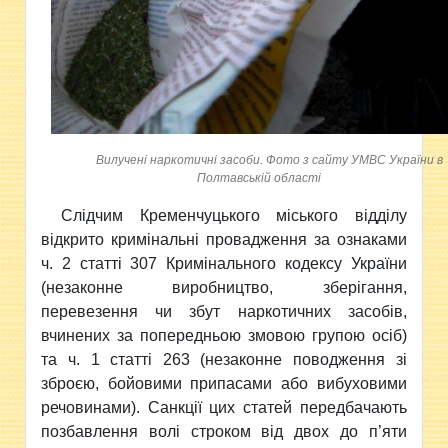
Вилучені наркотичні засоби. Фото з сайту УМВС України в
Полтавській області
Слідчим Кременчуцького міського відділу
відкрито кримінальні провадження за ознаками
ч. 2 статті 307 Кримінального кодексу України
(незаконне виробництво, зберігання,
перевезення чи збут наркотичних засобів,
вчинених за попередньою змовою групою осіб)
та ч. 1 статті 263 (незаконне поводження зі
зброєю, бойовими припасами або вибуховими
речовинами). Санкції цих статей передбачають
позбавлення волі строком від двох до п’яти