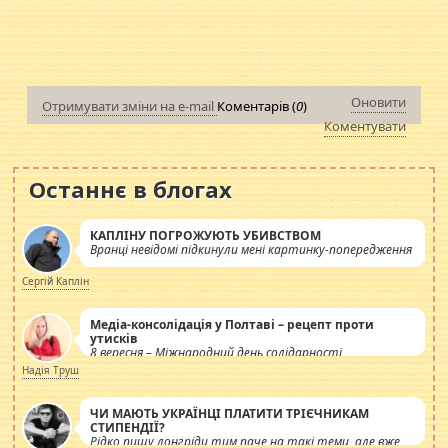
Оновити
Отримувати зміни на e-mail
Коментарів (
0
)
Коментувати
Останнє в блогах
КАПЛІНУ ПОГРОЖУЮТЬ УБИВСТВОМ
Вранці невідомі підкинули мені картинку-попередження
Сергій Каплін
Медіа-консолідація у Полтаві – рецепт проти
утисків
8 вересня – Міжнародний день солідарності
журналістів.
Надія Труш
ЧИ МАЮТЬ УКРАЇНЦІ ПЛАТИТИ ТРІЄЧНИКАМ
СТИПЕНДІЇ?
Рідко пишу лонгріди тим паче на такі теми, але вже