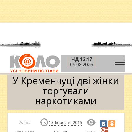
НД 12:17
»
»
»
Головна
Новини
Кримінал
У Кременчуці
09.08.2026
дві жінки торгували наркотиками
У Кременчуці дві жінки
торгували
наркотиками
Аліна
13 березня 2015