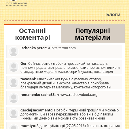
просто дістало! Обурюють сьогоднішні інсенуації
Віталій Улибін
навколо стипендіального питання. Штучно
роздувається ще одна соціальна катастрофа.
Блоги
Останні
Популярні
коментарі
матеріали
ischenko peter:
⇒ blts-tattoo.com
Gor:
Сейчас рынок мебели чрезвычайно насыщен,
причем предлагают реально эксклюзивное исполнение и
стандартные модели малых серий кухонь, пока видел
отличную кухонную мебель по дизайну, мало походит на
tavaseni:
Классическая кухня с угловым столом,
стандартные формы, в MebelOk, креативненько и что главное -
прекрасный дизайн, высокое качество я приобрела
со вкусом все в порядке, без ненужных наворотов удорожающих
благодаря интернет магазину, контакты которого вы
мебель, а это не последний фактор.
можете просмотреть https://mwood.com.ua.
romanenko sasha83:
⇒ www.radiosvoboda.org
garciajsacramento:
Потрібні термінові гроші? Ми можемо
допомогти! Ви зараз переживаєте або ви в біді? Таким
чином, ми даємо вам можливість розвивати нові
розробки. Як багата людина, я почуваю себе зобов'язаним
mumiyo:
З дати публікації (27.05.2016) більшість вказаних
допомагати людям, які намагаються дати їм шанс. Кожен