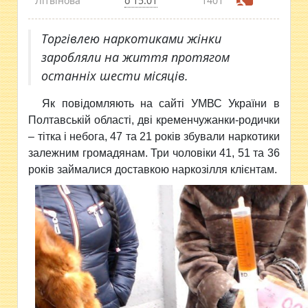
Літвінова
о 15:01
1401
Торгівлею наркотиками жінки
заробляли на життя протягом
останніх шести місяців.
Як повідомляють на сайті УМВС України в
Полтавській
області, дві кременчужанки-родички
– тітка і небога, 47 та 21 років збували наркотики
залежним громадянам. Три чоловіки 41, 51 та 36
років займалися доставкою наркозілля клієнтам.