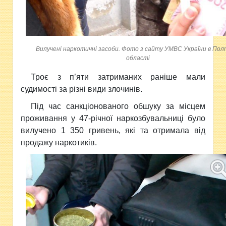
Вилучені наркотичні засоби. Фото з сайту УМВС України в Пол
області
Троє з п’яти затриманих раніше мали
судимості за різні види злочинів.
Під час санкціонованого обшуку за місцем
проживання у 47-річної наркозбувальниці було
вилучено 1 350 гривень, які та отримала від
продажу наркотиків.