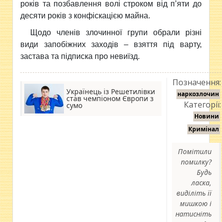
років та позбавлення волі строком від п’яти до
десяти років з конфіскацією майна.
Щодо членів злочинної групи обрали різні
види запобіжних заходів – взяття під варту,
застава та підписка про невиїзд.
Позначення:
Українець із Решетилівки
наркозлочин
став чемпіоном Європи з
Категорії:
сумо
Новини
Кримінал
Помітили
помилку?
Будь
ласка,
виділіть її
мишкою і
натисніть