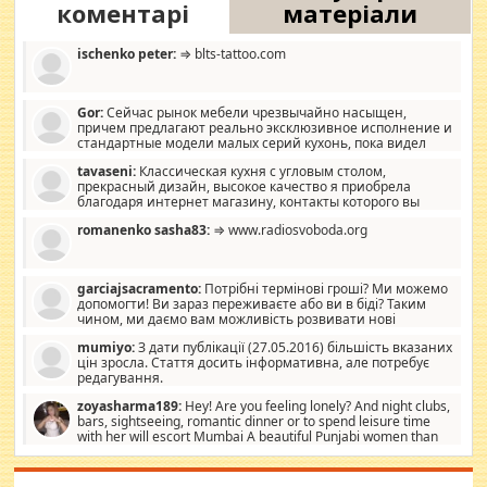
коментарі
матеріали
ischenko peter:
⇒ blts-tattoo.com
Gor:
Сейчас рынок мебели чрезвычайно насыщен,
причем предлагают реально эксклюзивное исполнение и
стандартные модели малых серий кухонь, пока видел
отличную кухонную мебель по дизайну, мало походит на
tavaseni:
Классическая кухня с угловым столом,
стандартные формы, в MebelOk, креативненько и что главное -
прекрасный дизайн, высокое качество я приобрела
со вкусом все в порядке, без ненужных наворотов удорожающих
благодаря интернет магазину, контакты которого вы
мебель, а это не последний фактор.
можете просмотреть https://mwood.com.ua.
romanenko sasha83:
⇒ www.radiosvoboda.org
garciajsacramento:
Потрібні термінові гроші? Ми можемо
допомогти! Ви зараз переживаєте або ви в біді? Таким
чином, ми даємо вам можливість розвивати нові
розробки. Як багата людина, я почуваю себе зобов'язаним
mumiyo:
З дати публікації (27.05.2016) більшість вказаних
допомагати людям, які намагаються дати їм шанс. Кожен
цін зросла. Стаття досить інформативна, але потребує
заслуговує на другий шанс, і, оскільки влада не зможе, вони
редагування.
повинні приймати від інших. Для нас нема багато суми, і зрілість
ми визначаємо за взаємною згодою. Ні сюрпризів, ні додаткових
zoyasharma189:
Hey! Are you feeling lonely? And night clubs,
витрат, а тільки узгоджених сум і нічого іншого. Не чекайте і не
bars, sightseeing, romantic dinner or to spend leisure time
коментуйте цей пост. Введіть суму, яку ви хочете подати, і ми
with her will escort Mumbai A beautiful Punjabi women than
зв'яжемося з вами з усіма варіантами. зв'яжіться з нами
sexy escort companion in arms that you guys feel like 5 star luxury
сьогодні на garciajsacramento@gmail.com Вам потрібні термінові
hotel had to spend the night in their search for loved solitaire free
гроші? Ми можемо допомогти!
maintenance stops in Mumbai. Here we offer fair and very attractive