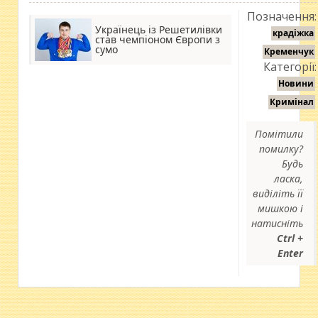
Позначення:
Українець із Решетилівки
крадіжка
став чемпіоном Європи з
сумо
Кременчук
Категорії:
Новини
Кримінал
Помітили
помилку?
Будь
ласка,
виділіть її
мишкою і
натисніть
Ctrl +
Enter