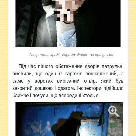
Затримали крадія гаража. Фото – pl.npu.gov.ua
Під час пішого обстеження дворів патрульні
виявили, що один із гаражів пошкоджений, а
саме у воротах вирізаний отвір, який був
закритий дошкою і одягом. Інспектори підійшли
ближче і почули, що всередині хтось є.