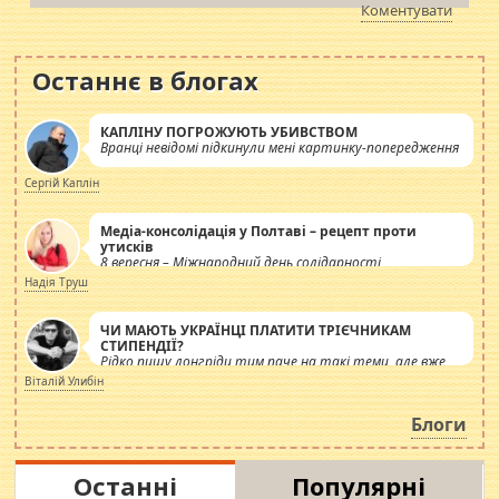
Коментувати
Останнє в блогах
КАПЛІНУ ПОГРОЖУЮТЬ УБИВСТВОМ
Вранці невідомі підкинули мені картинку-попередження
Сергій Каплін
Медіа-консолідація у Полтаві – рецепт проти
утисків
8 вересня – Міжнародний день солідарності
журналістів.
Надія Труш
ЧИ МАЮТЬ УКРАЇНЦІ ПЛАТИТИ ТРІЄЧНИКАМ
СТИПЕНДІЇ?
Рідко пишу лонгріди тим паче на такі теми, але вже
просто дістало! Обурюють сьогоднішні інсенуації
Віталій Улибін
навколо стипендіального питання. Штучно
роздувається ще одна соціальна катастрофа.
Блоги
Останні
Популярні