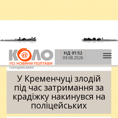
НД 01:52
»
»
»
Головна
Новини
Кримінал
У Кременчуці
09.08.2026
злодій під час затримання за крадіжку накинувся на
поліцейських
У Кременчуці злодій
під час затримання за
крадіжку накинувся на
поліцейських