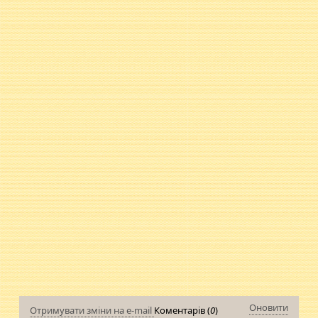
Оновити
Отримувати зміни на e-mail
Коментарів (
0
)