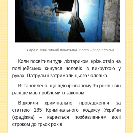
Гараж, який злодій пошкодив. Фото – pl.npu.gov.ua
Коли посвітили туди ліхтариком, крізь отвір на
поліцейських кинувся чоловік із викруткою у
руках. Патрульні затримали цього чоловіка.
Встановлено, що підозрюваному 35 років і він
раніше мав проблеми із законом.
Відкрили кримінальне провадження за
статтею 185 Кримінального кодексу України
(крадіжка) – карається позбавленням волі
строком до трьох років.