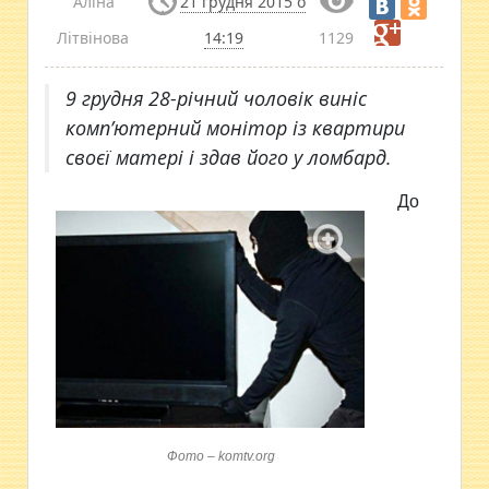
Аліна
21 грудня 2015 о
Літвінова
14:19
1129
9 грудня 28-річний чоловік виніс
комп’ютерний монітор із квартири
своєї матері і здав його у ломбард.
До
Фото – komtv.org