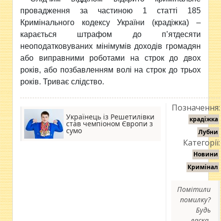
провадження за частиною 1 статті 185
Кримінального кодексу України (крадіжка) –
карається штрафом до п’ятдесяти
неоподатковуваних мінімумів доходів громадян
або виправними роботами на строк до двох
років, або позбавленням волі на строк до трьох
років. Триває слідство.
Позначення:
Українець із Решетилівки
крадіжка
став чемпіоном Європи з
сумо
Лубни
Категорії:
Новини
Кримінал
Помітили
помилку?
Будь
ласка,