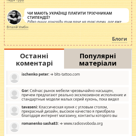
Надія Труш
ЧИ МАЮТЬ УКРАЇНЦІ ПЛАТИТИ ТРІЄЧНИКАМ
СТИПЕНДІЇ?
Рідко пишу лонгріди тим паче на такі теми, але вже
просто дістало! Обурюють сьогоднішні інсенуації
Віталій Улибін
навколо стипендіального питання. Штучно
роздувається ще одна соціальна катастрофа.
Блоги
Останні
Популярні
коментарі
матеріали
ischenko peter:
⇒ blts-tattoo.com
Gor:
Сейчас рынок мебели чрезвычайно насыщен,
причем предлагают реально эксклюзивное исполнение и
стандартные модели малых серий кухонь, пока видел
отличную кухонную мебель по дизайну, мало походит на
tavaseni:
Классическая кухня с угловым столом,
стандартные формы, в MebelOk, креативненько и что главное -
прекрасный дизайн, высокое качество я приобрела
со вкусом все в порядке, без ненужных наворотов удорожающих
благодаря интернет магазину, контакты которого вы
мебель, а это не последний фактор.
можете просмотреть https://mwood.com.ua.
romanenko sasha83:
⇒ www.radiosvoboda.org