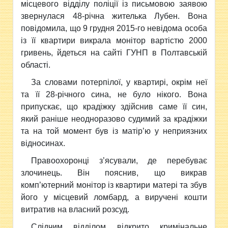
місцевого відділу поліції із письмовою заявою
звернулася 48-річна жителька Лубен. Вона
повідомила, що 9 грудня 2015-го невідома особа
із її квартири викрала монітор вартістю 2000
гривень, йдеться на сайті ГУНП в Полтавській
області.
За словами потерпілої, у квартирі, окрім неї
та її 28-річного сина, не було нікого. Вона
припускає, що крадіжку здійснив саме її син,
який раніше неодноразово судимий за крадіжки
та на той момент був із матір’ю у неприязних
відносинах.
Правоохоронці з’ясували, де перебуває
злочинець. Він пояснив, що викрав
комп’ютерний монітор із квартири матері та збув
його у місцевий ломбард, а виручені кошти
витратив на власний розсуд.
Слідчим відділом відкрито кримінальне