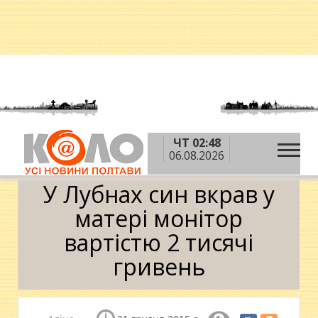
ЧТ 02:48
»
»
»
Головна
Новини
Кримінал
У Лубнах син
06.08.2026
вкрав у матері монітор вартістю 2 тисячі гривень
У Лубнах син вкрав у
матері монітор
вартістю 2 тисячі
гривень