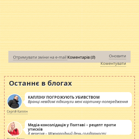
Оновити
Отримувати зміни на e-mail
Коментарів (
0
)
Коментувати
Останнє в блогах
КАПЛІНУ ПОГРОЖУЮТЬ УБИВСТВОМ
Вранці невідомі підкинули мені картинку-попередження
Сергій Каплін
Медіа-консолідація у Полтаві – рецепт проти
утисків
8 вересня – Міжнародний день солідарності
журналістів.