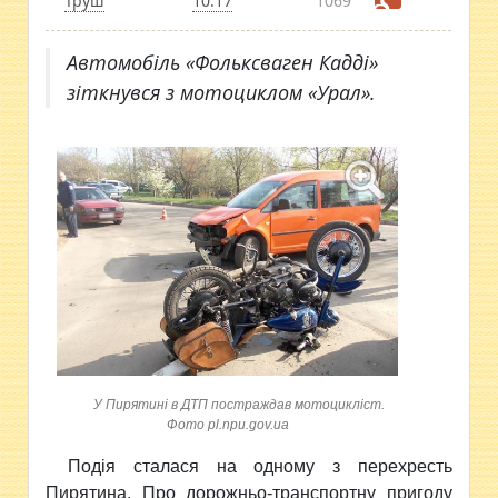
Труш
10:17
1069
Автомобіль «Фольксваген Кадді»
зіткнувся з мотоциклом «Урал».
У Пирятині в ДТП постраждав мотоцикліст.
Фото pl.npu.gov.ua
Подія сталася на одному з перехресть
Пирятина. Про дорожньо-транспортну пригоду