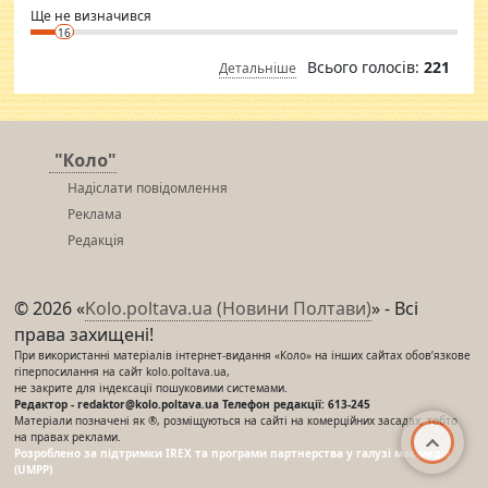
Ще не визначився
16
Всього голосів:
221
Детальніше
"Коло"
Надіслати повідомлення
Реклама
Редакція
© 2026 «
Kolo.poltava.ua (Новини Полтави)
» - Всі
права захищені!
При використанні матеріалів інтернет-видання «Коло» на інших сайтах обов’язкове
гіперпосилання на сайт kolo.poltava.ua,
не закрите для індексації пошуковими системами.
Редактор - redaktor@kolo.poltava.ua Телефон редакції: 613-245
Матеріали позначені як ®, розміщуються на сайті на комерційних засадах, тобто
на правах реклами.
Розроблено за підтримки IREX та програми партнерства у галузі мас-медіа
(UMPP)