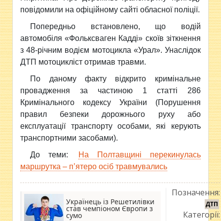
повідомили на офіційному сайті обласної поліції.
Попередньо встановлено, що водій
автомобіля «Фольксваген Кадді» скоїв зіткнення
з 48-річним водієм мотоцикла «Урал». Унаслідок
ДТП мотоцикліст отримав травми.
По даному факту відкрито кримінальне
провадження за частиною 1 статті 286
Кримінального кодексу України (Порушення
правил безпеки дорожнього руху або
експлуатації транспорту особами, які керують
транспортними засобами).
До теми:
На Полтавщині перекинулась
маршрутка – п’ятеро осіб травмувались
Позначення:
Українець із Решетилівки
ДТП
став чемпіоном Європи з
Категорії:
сумо