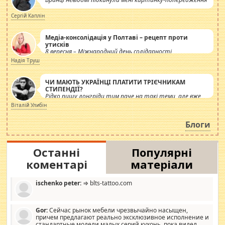
Сергій Каплін
Медіа-консолідація у Полтаві – рецепт проти
утисків
8 вересня – Міжнародний день солідарності
журналістів.
Надія Труш
ЧИ МАЮТЬ УКРАЇНЦІ ПЛАТИТИ ТРІЄЧНИКАМ
СТИПЕНДІЇ?
Рідко пишу лонгріди тим паче на такі теми, але вже
просто дістало! Обурюють сьогоднішні інсенуації
Віталій Улибін
навколо стипендіального питання. Штучно
роздувається ще одна соціальна катастрофа.
Блоги
Останні
Популярні
коментарі
матеріали
ischenko peter:
⇒ blts-tattoo.com
Gor:
Сейчас рынок мебели чрезвычайно насыщен,
причем предлагают реально эксклюзивное исполнение и
стандартные модели малых серий кухонь, пока видел