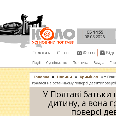
СБ 14:55
08.08.2026
Головна
Статті
Фото
Віде
Події
Суспільство
Політика
Влада
Гро
»
»
»
Головна
Новини
Кримінал
У Полт
гралася на останньому поверсі дев’ятиповерх
У Полтаві батьки
дитину, а вона 
поверсі де