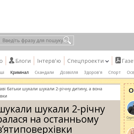
о
Блоги
Інтерв'ю
Спецпроекти
Газе
ші
Кримінал
Скандали
Дозвілля
Здоров'я
Спорт
Осв
О
аві батьки шукали шукали 2-річну дитину, а вона
івки
 шукали шукали 2-річну
гралася на останньому
Серг
в’ятиповерхівки