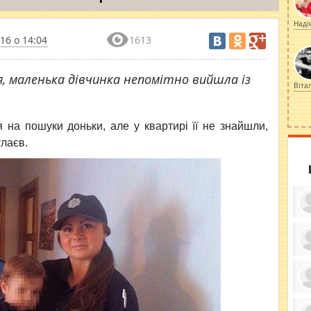
Наді
16 о 14:04
1613
, маленька дівчинка непомітно вийшла із
Віта
 на пошуки доньки, але у квартирі її не знайшли,
улаєв.
ку
ди
кр
бе
вы
по