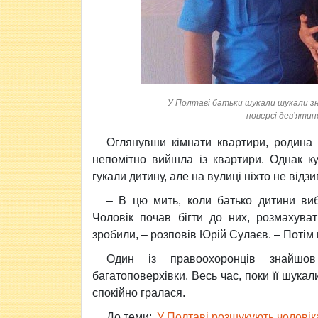
У Полтаві батьки шукали шукали зн
поверсі дев’ятип
Оглянувши кімнати квартири, родина і
непомітно вийшла із квартири. Однак ку
гукали дитину, але на вулиці ніхто не відз
– В цю мить, коли батько дитини виб
Чоловік почав бігти до них, розмахува
зробили, – розповів Юрій Сулаєв. – Потім
Один із правоохоронців знайшов
багатоповерхівки. Весь час, поки її шукал
спокійно гралася.
До теми:
У Полтаві розшукують чоловік