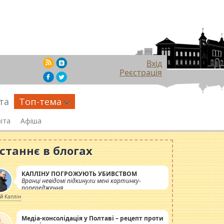
Вхід
Реєстрація
та
Топ-тема
іта
Афіша
станнє в блогах
КАПЛІНУ ПОГРОЖУЮТЬ УБИВСТВОМ
Вранці невідомі підкинули мені картинку-
попередження
ій Каплін
Медіа-консолідація у Полтаві – рецепт проти