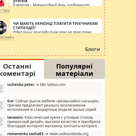
утисків
8 вересня – Міжнародний день солідарності
журналістів.
я Труш
ЧИ МАЮТЬ УКРАЇНЦІ ПЛАТИТИ ТРІЄЧНИКАМ
СТИПЕНДІЇ?
Рідко пишу лонгріди тим паче на такі теми,
але вже просто дістало! Обурюють сьогоднішні
лій Улибін
інсенуації навколо стипендіального питання.
Штучно роздувається ще одна соціальна
Блоги
катастрофа.
Останні
Популярні
коментарі
матеріали
ischenko peter:
⇒ blts-tattoo.com
Gor:
Сейчас рынок мебели чрезвычайно насыщен,
причем предлагают реально эксклюзивное
исполнение и стандартные модели малых серий
хонь, пока видел отличную кухонную мебель по
tavaseni:
Классическая кухня с угловым столом,
зайну, мало походит на стандартные формы, в MebelOk,
прекрасный дизайн, высокое качество я приобрела
еативненько и что главное - со вкусом все в порядке,
благодаря интернет магазину, контакты которого
з ненужных наворотов удорожающих мебель, а это не
 можете просмотреть https://mwood.com.ua.
следний фактор.
romanenko sasha83:
⇒ www.radiosvoboda.org