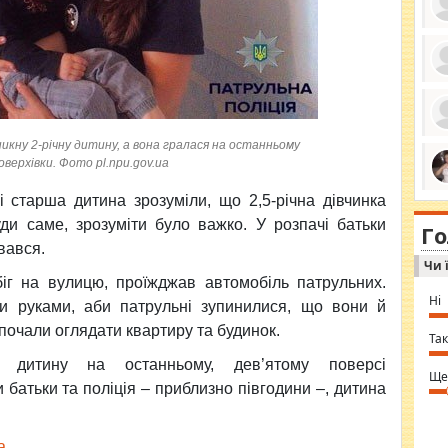
ро
се
да
ос
ін
икну 2-річну дитину, а вона гралася на останньому
за
оверхівки. Фото pl.npu.gov.ua
тіл
ком
bea
 старша дитина зрозуміли, що 2,5-річна дівчинка
ми
tha
на
ди саме, зрозуміти було важко. У розпачі батьки
nig
Г
по
in 
ивався.
Sol
Чи 
Ind
gir
іг на вулицю, проїжджав автомобіль патрульних.
bod
Ні
ти руками, аби патрульні зупинилися, що вони й
alw
Mir
 почали оглядати квартиру та будинок.
you
Так
⇒ 
 дитину на останньому, дев’ятому поверсі
Ще
и батьки та поліція – приблизно півгодини –, дитина
а