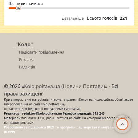
Ще не визначився
16
Всього голосів:
221
Детальніше
"Коло"
Надіслати повідомлення
Реклама
Редакція
© 2026 «
Kolo.poltava.ua (Новини Полтави)
» - Всі
права захищені!
При використанні матеріалів інтернет-видання «Коло» на інших сайтах обов’язкове
гіперпосилання на сайт kolo.poltava.ua,
не закрите для індексації пошуковими системами.
Редактор - redaktor@kolo.poltava.ua Телефон редакції: 613-245
Матеріали позначені як ®, розміщуються на сайті на комерційних засадах, тобто
на правах реклами.
Розроблено за підтримки IREX та програми партнерства у галузі мас-медіа
(UMPP)