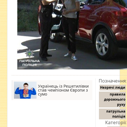
Позначення:
Українець із Решетилівки
Незрячі люди
став чемпіоном Європи з
сумо
правила
дорожнього
руху
патрульна
поліція
Категорії: