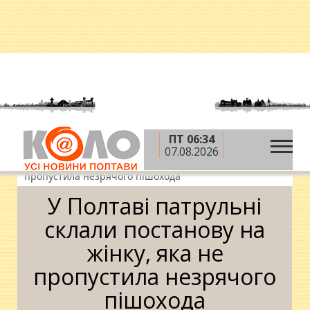
ПТ 06:34
»
»
»
Головна
Новини
Кримінал
У Полтаві
07.08.2026
патрульні склали постанову на жінку, яка не
пропустила незрячого пішохода
У Полтаві патрульні
склали постанову на
жінку, яка не
пропустила незрячого
пішохода