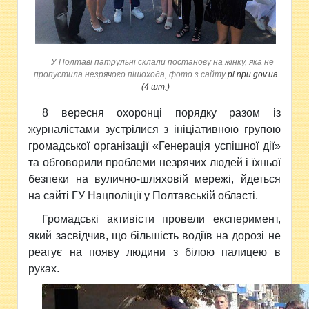
У Полтаві патрульні склали постанову на жінку, яка не
пропустила незрячого пішохода, фото з сайту
pl.npu.gov.ua
(4 шт.)
8
вересня охоронці порядку разом із
журналістами зустрілися з ініціативною групою
громадської організації «Генерація успішної дії»
та обговорили проблеми незрячих людей і їхньої
безпеки на вулично-шляховій мережі, йдеться
на сайті ГУ Нацполіції у Полтавській області.
Громадські активісти провели експеримент,
який засвідчив, що більшість водіїв на дорозі не
реагує на появу людини з білою палицею в
руках.