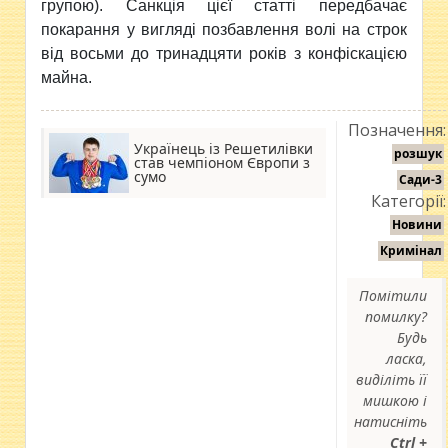
групою). Санкція цієї статті передбачає
покарання у вигляді позбавлення волі на строк
від восьми до тринадцяти років з конфіскацією
майна.
Позначення:
Українець із Решетилівки
розшук
став чемпіоном Європи з
сумо
Сади-3
Категорії:
Новини
Кримінал
Помітили
помилку?
Будь
ласка,
виділіть її
мишкою і
натисніть
Ctrl +