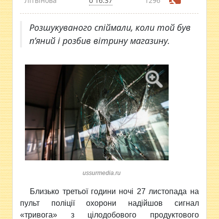
Літвінова
о 16:37
1296
Розшукуваного спіймали, коли той був
п’яний і розбив вітрину магазину.
ussurmedia.ru
Близько третьої години ночі 27 листопада на
пульт поліції охорони надійшов сигнал
«тривога» з цілодобового продуктового