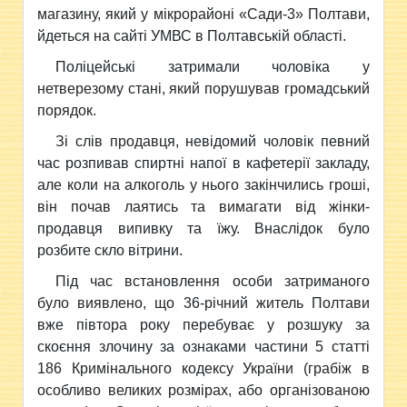
магазину, який у мікрорайоні «Сади-3» Полтави,
йдеться на сайті УМВС в Полтавській області.
Поліцейські затримали чоловіка у
нетверезому стані, який порушував громадський
порядок.
Зі слів продавця, невідомий чоловік певний
час розпивав спиртні напої в кафетерії закладу,
але коли на алкоголь у нього закінчились гроші,
він почав лаятись та вимагати від жінки-
продавця випивку та їжу. Внаслідок було
розбите скло вітрини.
Під час встановлення особи затриманого
було виявлено, що 36-річний житель Полтави
вже півтора року перебуває у розшуку за
скоєння злочину за ознаками частини 5 статті
186 Кримінального кодексу України (грабіж в
особливо великих розмірах, або організованою