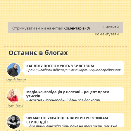
Оновити
Отримувати зміни на e-mail
Коментарів (
0
)
Коментувати
Останнє в блогах
КАПЛІНУ ПОГРОЖУЮТЬ УБИВСТВОМ
Вранці невідомі підкинули мені картинку-попередження
Сергій Каплін
Медіа-консолідація у Полтаві – рецепт проти
утисків
8 вересня – Міжнародний день солідарності
журналістів.
Надія Труш
ЧИ МАЮТЬ УКРАЇНЦІ ПЛАТИТИ ТРІЄЧНИКАМ
СТИПЕНДІЇ?
Рідко пишу лонгріди тим паче на такі теми, але вже
просто дістало! Обурюють сьогоднішні інсенуації