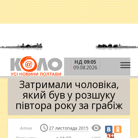
НД 09:05
»
»
»
Головна
Новини
Кримінал
Затримали
09.08.2026
чоловіка, який був у розшуку півтора року за грабіж
Затримали чоловіка,
який був у розшуку
півтора року за грабіж
Аліна
27 листопада 2015