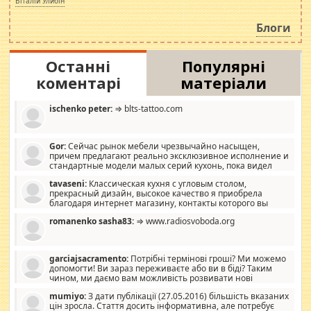
Віталій Улибін
навколо стипендіального питання. Штучно
роздувається ще одна соціальна катастрофа.
Блоги
Останні
Популярні
коментарі
матеріали
ischenko peter:
⇒ blts-tattoo.com
Gor:
Сейчас рынок мебели чрезвычайно насыщен,
причем предлагают реально эксклюзивное исполнение и
стандартные модели малых серий кухонь, пока видел
отличную кухонную мебель по дизайну, мало походит на
tavaseni:
Классическая кухня с угловым столом,
стандартные формы, в MebelOk, креативненько и что главное -
прекрасный дизайн, высокое качество я приобрела
со вкусом все в порядке, без ненужных наворотов удорожающих
благодаря интернет магазину, контакты которого вы
мебель, а это не последний фактор.
можете просмотреть https://mwood.com.ua.
romanenko sasha83:
⇒ www.radiosvoboda.org
garciajsacramento:
Потрібні термінові гроші? Ми можемо
допомогти! Ви зараз переживаєте або ви в біді? Таким
чином, ми даємо вам можливість розвивати нові
розробки. Як багата людина, я почуваю себе зобов'язаним
mumiyo:
З дати публікації (27.05.2016) більшість вказаних
допомагати людям, які намагаються дати їм шанс. Кожен
цін зросла. Стаття досить інформативна, але потребує
заслуговує на другий шанс, і, оскільки влада не зможе, вони