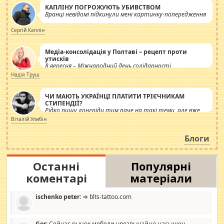
КАПЛІНУ ПОГРОЖУЮТЬ УБИВСТВОМ
Вранці невідомі підкинули мені картинку-попередження
Сергій Каплін
Медіа-консолідація у Полтаві – рецепт проти
утисків
8 вересня – Міжнародний день солідарності
журналістів.
Надія Труш
ЧИ МАЮТЬ УКРАЇНЦІ ПЛАТИТИ ТРІЄЧНИКАМ
СТИПЕНДІЇ?
Рідко пишу лонгріди тим паче на такі теми, але вже
просто дістало! Обурюють сьогоднішні інсенуації
Віталій Улибін
навколо стипендіального питання. Штучно
роздувається ще одна соціальна катастрофа.
Блоги
Останні
Популярні
коментарі
матеріали
ischenko peter:
⇒ blts-tattoo.com
Gor:
Сейчас рынок мебели чрезвычайно насыщен,