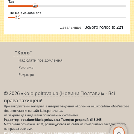
⇒ sakshimirchandani.com
Так
40
Ще не визначився
16
Всього голосів:
221
Детальніше
"Коло"
Надіслати повідомлення
Реклама
Редакція
© 2026 «
Kolo.poltava.ua (Новини Полтави)
» - Всі
права захищені!
При використанні матеріалів інтернет-видання «Коло» на інших сайтах обов’язкове
гіперпосилання на сайт kolo.poltava.ua,
не закрите для індексації пошуковими системами.
Редактор - redaktor@kolo.poltava.ua Телефон редакції: 613-245
Матеріали позначені як ®, розміщуються на сайті на комерційних засадах, тобто
на правах реклами.
Розроблено за підтримки IREX та програми партнерства у галузі мас-медіа