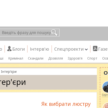
о
Блоги
Інтерв'ю
Спецпроекти
Газе
ші
Кримінал
Скандали
Дозвілля
Здоров'я
Спорт
Осв
»
О
Інтер'єри
тер'єри
Серг
Як вибрати люстру