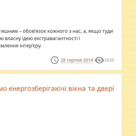
ишним – обов’язок кожного з нас, а, якщо туди
 власну ідею екстравагантності і
млення інтер’єру.
28 серпня 2014
2639
о енергозберігаючі вікна та двері