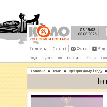
СБ 15:08
08.08.2026
Головна
Статті
Фото
Віде
Події
Суспільство
Політика
Влада
Гро
»
»
Головна
Теми
Ідеї для дому і саду
Ін