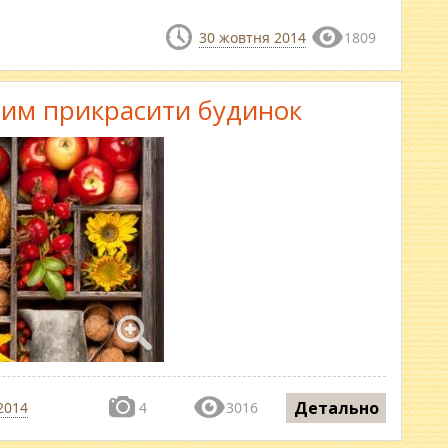
30 жовтня 2014
1809
: чим прикрасити будинок
Детально
2014
4
3016