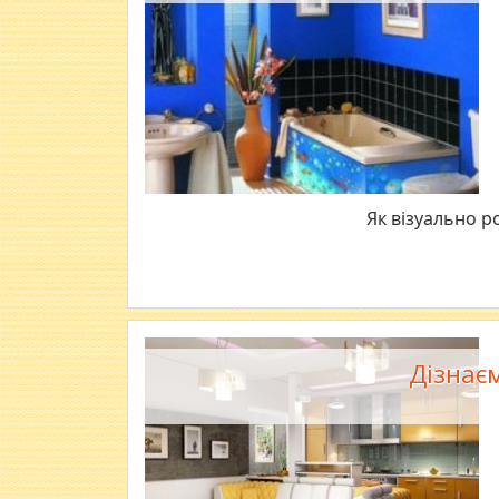
Як візуально р
Дізнаєм