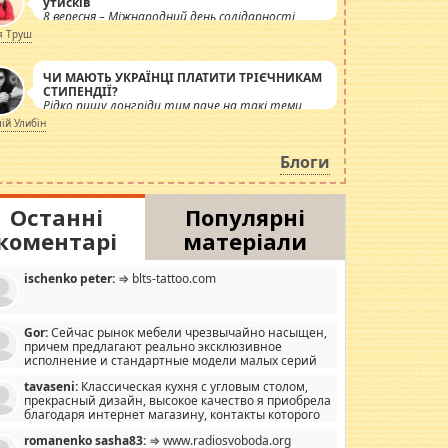
утисків
8 вересня – Міжнародний день солідарності
журналістів.
я Труш
ЧИ МАЮТЬ УКРАЇНЦІ ПЛАТИТИ ТРІЄЧНИКАМ
СТИПЕНДІЇ?
Рідко пишу лонгріди тим паче на такі теми,
але вже просто дістало! Обурюють сьогоднішні
лій Улибін
інсенуації навколо стипендіального питання.
Штучно роздувається ще одна соціальна
Блоги
катастрофа.
Останні
Популярні
коментарі
матеріали
ischenko peter:
⇒ blts-tattoo.com
Gor:
Сейчас рынок мебели чрезвычайно насыщен,
причем предлагают реально эксклюзивное
исполнение и стандартные модели малых серий
хонь, пока видел отличную кухонную мебель по
tavaseni:
Классическая кухня с угловым столом,
зайну, мало походит на стандартные формы, в MebelOk,
прекрасный дизайн, высокое качество я приобрела
еативненько и что главное - со вкусом все в порядке,
благодаря интернет магазину, контакты которого
з ненужных наворотов удорожающих мебель, а это не
 можете просмотреть https://mwood.com.ua.
следний фактор.
romanenko sasha83:
⇒ www.radiosvoboda.org