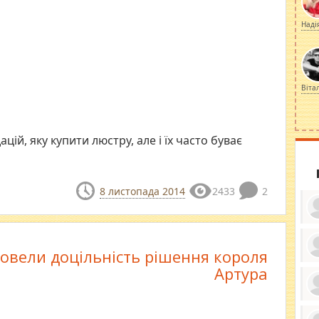
Наді
Віта
цій, яку купити люстру, але і їх часто буває
8 листопада 2014
2433
2
довели доцільність рішення короля
ку
Артура
ди
кр
бе
вы
по