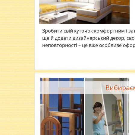
Зробити свій куточок комфортним і зат
ще й додати дизайнерський декор, свою
неповторності – це вже особливе офор
Вибираєм