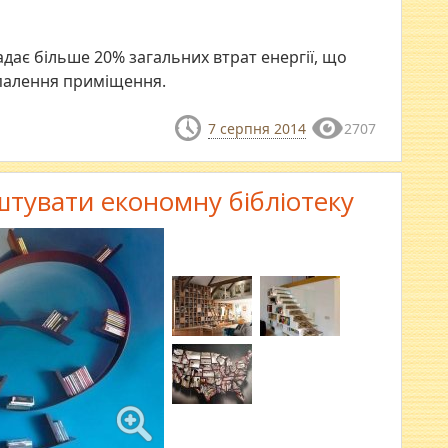
адає більше 20% загальних втрат енергії, що
опалення приміщення.
7 серпня 2014
2707
аштувати економну бібліотеку