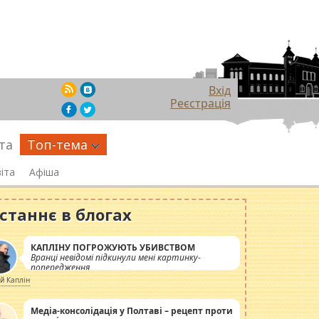
Вхід
Реєстрація
та
Топ-тема
іта
Афіша
станнє в блогах
КАПЛІНУ ПОГРОЖУЮТЬ УБИВСТВОМ
Вранці невідомі підкинули мені картинку-
попередження
ій Каплін
Медіа-консолідація у Полтаві – рецепт проти