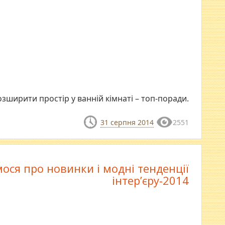
озширити простір у ванній кімнаті – топ-поради.
31 серпня 2014
2551
ося про новинки і модні тенденції
інтер’єру-2014