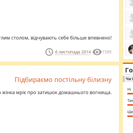
ро
се
да
глим столом, відчувають себе більше впевнено!
ос
ін
за
тіл
6 листопада 2014
1595
ком
bea
ми
tha
на
nig
Г
по
in 
Sol
Підбираємо постільну білизну
Чи 
Ind
gir
bod
Ні
 жінка мріє про затишок домашнього вогнища.
alw
Mir
you
Так
⇒ 
Ще