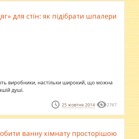
яг» для стін: як підібрати шпалери
ють виробники, настільки широкий, що можна
ашій душі.
25 жовтня 2014
2767
робити ванну кімнату просторішою