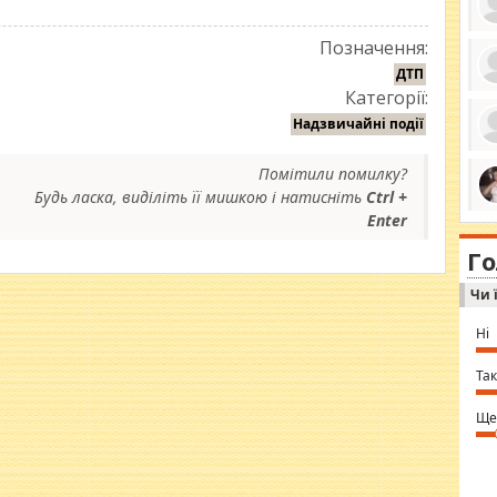
Позначення:
ДТП
Категорії:
ро
се
Надзвичайні події
да
ос
ін
Помітили помилку?
за
тіл
Будь ласка, виділіть її мишкою і натисніть
Ctrl +
ком
bea
Enter
ми
tha
на
nig
Г
по
in 
Sol
Чи 
Ind
gir
bod
Ні
alw
Mir
you
Так
⇒ 
Ще