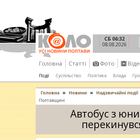
СБ 06:32
08.08.2026
Головна
Статті
Фото
Віде
Події
Суспільство
Політика
Влада
Гро
»
»
Головна
Новини
Надзвичайні події
Полтавщині
Автобус з юн
перекинувс