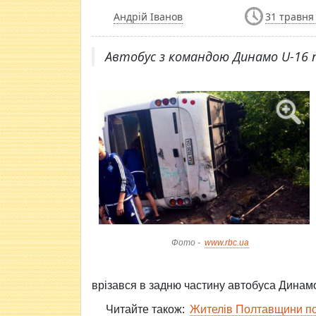
Андрій Іванов
31 травня 
​Автобус з командою Динамо U-16 п
Фото -
www.rbc.ua
врізався в задню частину автобуса Динамо
Читайте також:
Жителів Полтавщини по