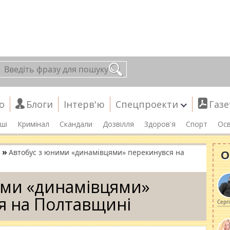
о
Блоги
Інтерв'ю
Спецпроекти
Газе
ші
Кримінал
Скандали
Дозвілля
Здоров'я
Спорт
Осв
»
О
Автобус з юними «динамівцями» перекинувся на
ими «динамівцями»
я на Полтавщині
Серг