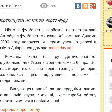
2016 о 14:22
1280
Наді
ерекинувся на трасі через фуру.
Ніхто з футболістів серйозно не постраждав.
Віта
Автобус з футболістами київської команди Динамо
2000 року народження перекинувся по дорозі в
місто Дніпро, повідомляє
matchday.ua.
Команда їхала на гру Дитячо-юнацької
футбольної ліги України з однолітками з Дніпра. Всі
пасажири, включаючи водія, гравців і тренерів,
залишилися цілі, відбувшись порізами і
подряпинами.
– Винуватцем аварії, за попередніми днами,
ку
став водій фури, який під час спроби обгону
ди
кр
, - зазначається в повідомленні.
бе
вы
по
передили про негоду