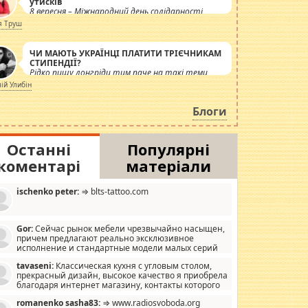
утисків
8 вересня – Міжнародний день солідарності
журналістів.
я Труш
ЧИ МАЮТЬ УКРАЇНЦІ ПЛАТИТИ ТРІЄЧНИКАМ
СТИПЕНДІЇ?
Рідко пишу лонгріди тим паче на такі теми,
але вже просто дістало! Обурюють сьогоднішні
лій Улибін
інсенуації навколо стипендіального питання.
Штучно роздувається ще одна соціальна
Блоги
катастрофа.
Останні
Популярні
коментарі
матеріали
ischenko peter:
⇒ blts-tattoo.com
Gor:
Сейчас рынок мебели чрезвычайно насыщен,
причем предлагают реально эксклюзивное
исполнение и стандартные модели малых серий
хонь, пока видел отличную кухонную мебель по
tavaseni:
Классическая кухня с угловым столом,
зайну, мало походит на стандартные формы, в MebelOk,
прекрасный дизайн, высокое качество я приобрела
еативненько и что главное - со вкусом все в порядке,
благодаря интернет магазину, контакты которого
з ненужных наворотов удорожающих мебель, а это не
 можете просмотреть https://mwood.com.ua.
следний фактор.
romanenko sasha83:
⇒ www.radiosvoboda.org