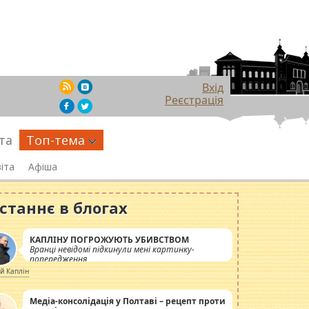
Вхід
Реєстрація
та
Топ-тема
іта
Афіша
станнє в блогах
КАПЛІНУ ПОГРОЖУЮТЬ УБИВСТВОМ
Вранці невідомі підкинули мені картинку-
попередження
ій Каплін
Медіа-консолідація у Полтаві – рецепт проти