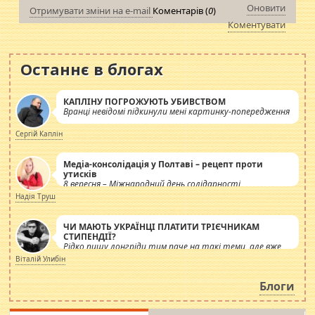
Оновити
Отримувати зміни на e-mail
Коментарів (
0
)
Коментувати
Останнє в блогах
КАПЛІНУ ПОГРОЖУЮТЬ УБИВСТВОМ
Вранці невідомі підкинули мені картинку-попередження
Сергій Каплін
Медіа-консолідація у Полтаві – рецепт проти
утисків
8 вересня – Міжнародний день солідарності
журналістів.
Надія Труш
ЧИ МАЮТЬ УКРАЇНЦІ ПЛАТИТИ ТРІЄЧНИКАМ
СТИПЕНДІЇ?
Рідко пишу лонгріди тим паче на такі теми, але вже
просто дістало! Обурюють сьогоднішні інсенуації
Віталій Улибін
навколо стипендіального питання. Штучно
роздувається ще одна соціальна катастрофа.
Блоги