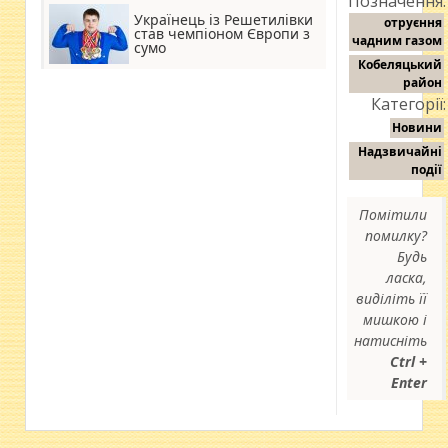
Позначення:
Українець із Решетилівки
отруєння
став чемпіоном Європи з
чадним газом
сумо
Кобеляцький
район
Категорії:
Новини
Надзвичайні
події
Помітили
помилку?
Будь
ласка,
виділіть її
мишкою і
натисніть
Ctrl +
Enter