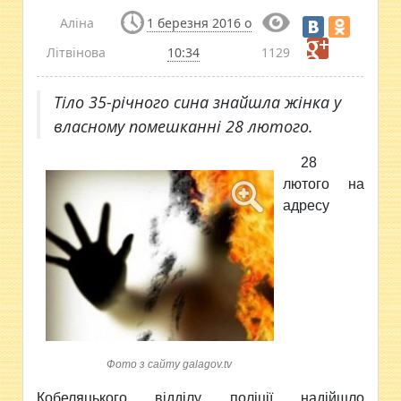
Аліна
1 березня 2016 о
Літвінова
10:34
1129
Тіло 35-річного сина знайшла жінка у
власному помешканні 28 лютого.
28
лютого на
адресу
Фото з сайту galagov.tv
Кобеляцького відділу поліції
надійшло