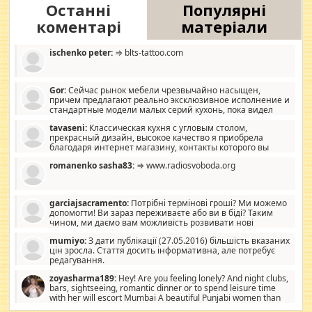
Останні
Популярні
коментарі
матеріали
ischenko peter:
⇒ blts-tattoo.com
Gor:
Сейчас рынок мебели чрезвычайно насыщен,
причем предлагают реально эксклюзивное исполнение и
стандартные модели малых серий кухонь, пока видел
отличную кухонную мебель по дизайну, мало походит на
tavaseni:
Классическая кухня с угловым столом,
стандартные формы, в MebelOk, креативненько и что главное -
прекрасный дизайн, высокое качество я приобрела
со вкусом все в порядке, без ненужных наворотов удорожающих
благодаря интернет магазину, контакты которого вы
мебель, а это не последний фактор.
можете просмотреть https://mwood.com.ua.
romanenko sasha83:
⇒ www.radiosvoboda.org
garciajsacramento:
Потрібні термінові гроші? Ми можемо
допомогти! Ви зараз переживаєте або ви в біді? Таким
чином, ми даємо вам можливість розвивати нові
розробки. Як багата людина, я почуваю себе зобов'язаним
mumiyo:
З дати публікації (27.05.2016) більшість вказаних
допомагати людям, які намагаються дати їм шанс. Кожен
цін зросла. Стаття досить інформативна, але потребує
заслуговує на другий шанс, і, оскільки влада не зможе, вони
редагування.
повинні приймати від інших. Для нас нема багато суми, і зрілість
ми визначаємо за взаємною згодою. Ні сюрпризів, ні додаткових
zoyasharma189:
Hey! Are you feeling lonely? And night clubs,
витрат, а тільки узгоджених сум і нічого іншого. Не чекайте і не
bars, sightseeing, romantic dinner or to spend leisure time
коментуйте цей пост. Введіть суму, яку ви хочете подати, і ми
with her will escort Mumbai A beautiful Punjabi women than
зв'яжемося з вами з усіма варіантами. зв'яжіться з нами
sexy escort companion in arms that you guys feel like 5 star luxury
сьогодні на garciajsacramento@gmail.com Вам потрібні термінові