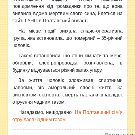
повідомлення від громадянки про те, що вона
виявила вдома мертвим свого сина, йдеться на
сайті ГУНП в Полтавській області.
На місце події виїхала слідчо-оперативна
група, яка встановила, що померлий – 35-річний
чоловік.
Також встановили, що стіни кімнати та меблі
обгоріли, електропроводка розплавлена, в
будинку відчувається різкий запах угару.
За життя чоловік зловживав спиртними
напоями, вів аморальний спосіб життя. За
висновком експерта, смерть настала внаслідок
отруєння чадним газом.
Нагадаємо, нещодавно
На Полтавщині сім’я
отруїлася чадним газом