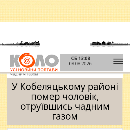
СБ 13:08
»
»
»
Головна
Новини
Надзвичайні події
У
08.08.2026
Кобеляцькому районі помер чоловік, отруївшись
чадним газом
У Кобеляцькому районі
помер чоловік,
отруївшись чадним
газом