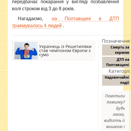
передбачає покарання у вигляді позбавлення
волі строком від 3 до 8 років.
Нагадаємо,
на Полтавщині в ДТП
травмувалось 4 людей
.
Позначення:
Українець із Решетилівки
Смерть за
став чемпіоном Європи з
кермом
сумо
ДТП на
Полтавщині
Категорії:
Надзвичайні
події
Помітили
помилку?
Будь
ласка,
виділіть її
мишкою і