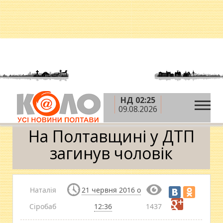
НД 02:25
»
»
»
Головна
Новини
Надзвичайні події
На
09.08.2026
Полтавщині у ДТП загинув чоловік
На Полтавщині у ДТП
загинув чоловік
Наталія
21 червня 2016 о
Сіробаб
12:36
1437