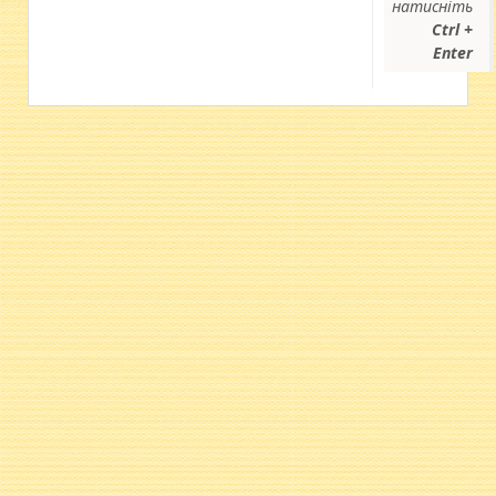
натисніть
Ctrl +
Enter