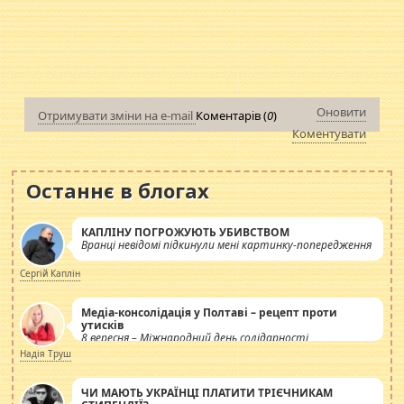
Оновити
Отримувати зміни на e-mail
Коментарів (
0
)
Коментувати
Останнє в блогах
КАПЛІНУ ПОГРОЖУЮТЬ УБИВСТВОМ
Вранці невідомі підкинули мені картинку-попередження
Сергій Каплін
Медіа-консолідація у Полтаві – рецепт проти
утисків
8 вересня – Міжнародний день солідарності
журналістів.
Надія Труш
ЧИ МАЮТЬ УКРАЇНЦІ ПЛАТИТИ ТРІЄЧНИКАМ