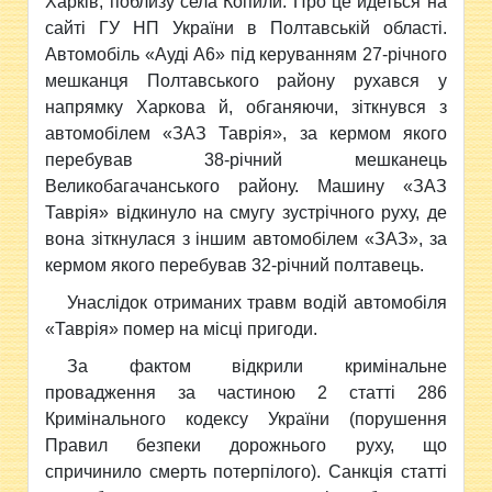
Харків, поблизу села Копили. Про це йдеться на
сайті ГУ НП України в Полтавській області.
Автомобіль «Ауді А6» під керуванням 27-річного
мешканця Полтавського району рухався у
напрямку Харкова й, обганяючи, зіткнувся з
автомобілем «ЗАЗ Таврія», за кермом якого
перебував 38-річний мешканець
Великобагачанського району. Машину «ЗАЗ
Таврія» відкинуло на смугу зустрічного руху, де
вона зіткнулася з іншим автомобілем «ЗАЗ», за
кермом якого перебував 32-річний полтавець.
Унаслідок отриманих травм водій автомобіля
«Таврія» помер на місці пригоди.
За фактом відкрили кримінальне
провадження за частиною 2 статті 286
Кримінального кодексу України (порушення
Правил безпеки дорожнього руху, що
спричинило смерть потерпілого). Санкція статті