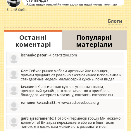
СТИПЕНДІЇ?
Рідко пишу лонгріди тим паче на такі теми, але вже
просто дістало! Обурюють сьогоднішні інсенуації
Віталій Улибін
навколо стипендіального питання. Штучно
роздувається ще одна соціальна катастрофа.
Блоги
Останні
Популярні
коментарі
матеріали
ischenko peter:
⇒ blts-tattoo.com
Gor:
Сейчас рынок мебели чрезвычайно насыщен,
причем предлагают реально эксклюзивное исполнение и
стандартные модели малых серий кухонь, пока видел
отличную кухонную мебель по дизайну, мало походит на
tavaseni:
Классическая кухня с угловым столом,
стандартные формы, в MebelOk, креативненько и что главное -
прекрасный дизайн, высокое качество я приобрела
со вкусом все в порядке, без ненужных наворотов удорожающих
благодаря интернет магазину, контакты которого вы
мебель, а это не последний фактор.
можете просмотреть https://mwood.com.ua.
romanenko sasha83:
⇒ www.radiosvoboda.org
garciajsacramento:
Потрібні термінові гроші? Ми можемо
допомогти! Ви зараз переживаєте або ви в біді? Таким
чином, ми даємо вам можливість розвивати нові
розробки. Як багата людина, я почуваю себе зобов'язаним