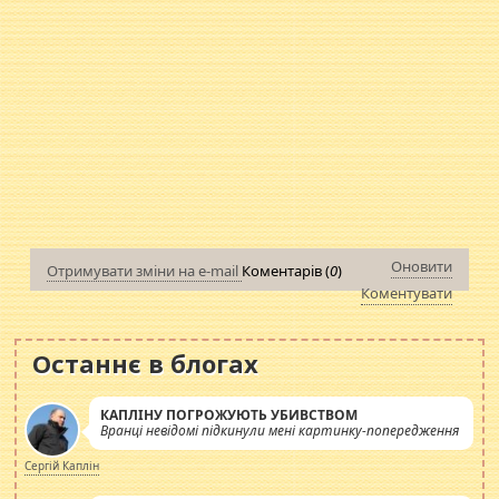
Оновити
Отримувати зміни на e-mail
Коментарів (
0
)
Коментувати
Останнє в блогах
КАПЛІНУ ПОГРОЖУЮТЬ УБИВСТВОМ
Вранці невідомі підкинули мені картинку-попередження
Сергій Каплін