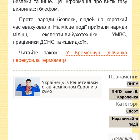
безпеки та інше. Ця інформація про витік газу
виявилася блефом.
Проте, заради безпеки, людей на короткий
час евакуювали. На місце події приїхали наряди
міліції, експерти-вибухотехніки УМВС,
працівники ДСНС та «швидкої».
Читайте також:
У Кременчуці дівчинка
перекусила термометр
Позначення:
Українець із Решетилівки
ПНПУ
став чемпіоном Європи з
сумо
ПНПУ імені В.
Г. Короленка
Категорії:
Спорт
Надзвичайні
події
Помітили