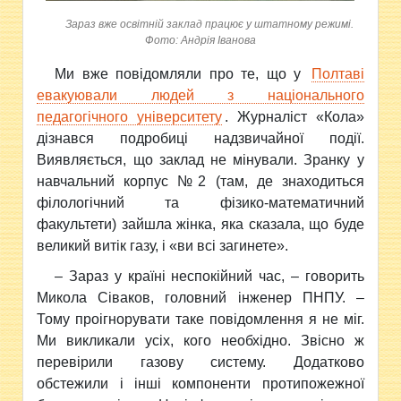
Зараз вже освітній заклад працює у штатному режимі.
Фото: Андрія Іванова
Ми вже повідомляли про те, що у
Полтаві
евакуювали людей з національного
педагогічного університету
. Журналіст «Кола»
дізнався подробиці надзвичайної події.
Виявляється, що заклад не мінували. Зранку у
навчальний корпус №2 (там, де знаходиться
філологічний та фізико-математичний
факультети) зайшла жінка, яка сказала, що буде
великий витік газу, і «ви всі загинете».
– Зараз у країні неспокійний час, – говорить
Микола Сіваков, головний інженер ПНПУ. –
Тому проігнорувати таке повідомлення я не міг.
Ми викликали усіх, кого необхідно. Звісно ж
перевірили газову систему. Додатково
обстежили і інші компоненти протипожежної