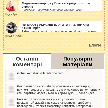
Медіа-консолідація у Полтаві – рецепт проти
утисків
8 вересня – Міжнародний день солідарності
журналістів.
Надія Труш
ЧИ МАЮТЬ УКРАЇНЦІ ПЛАТИТИ ТРІЄЧНИКАМ
СТИПЕНДІЇ?
Рідко пишу лонгріди тим паче на такі теми, але вже
просто дістало! Обурюють сьогоднішні інсенуації
Віталій Улибін
навколо стипендіального питання. Штучно
роздувається ще одна соціальна катастрофа.
Блоги
Останні
Популярні
коментарі
матеріали
ischenko peter:
⇒ blts-tattoo.com
Gor:
Сейчас рынок мебели чрезвычайно насыщен,
причем предлагают реально эксклюзивное исполнение и
стандартные модели малых серий кухонь, пока видел
отличную кухонную мебель по дизайну, мало походит на
tavaseni:
Классическая кухня с угловым столом,
стандартные формы, в MebelOk, креативненько и что главное -
прекрасный дизайн, высокое качество я приобрела
со вкусом все в порядке, без ненужных наворотов удорожающих
благодаря интернет магазину, контакты которого вы
мебель, а это не последний фактор.