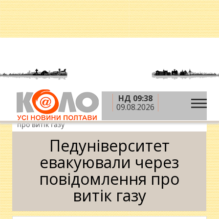
НД 09:38
»
»
Головна
Новини
Надзвичайні події
09.08.2026
»
Педуніверситет евакуювали через повідомлення
про витік газу
Педуніверситет
евакуювали через
повідомлення про
витік газу