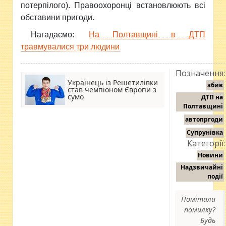
потерпілого). Правоохоронці встановлюють всі
обставини пригоди.
Нагадаємо:
На Полтавщині в ДТП
травмувалися три людини
Позначення:
Українець із Решетилівки
збив
став чемпіоном Європи з
сумо
ДТП на
Полтавщині
автопргоди
Супрунівка
Категорії:
Новини
Надзвичайні
події
Помітили
помилку?
Будь