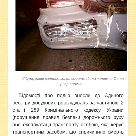
У Супрунівці вантажівка на смерть збила чоловіка. Фото –
pl.npu.gov.ua
Відомості про подію внесли до Єдиного
реєстру досудових розслідувань за частиною 2
статті 289 Кримінального кодексу України
(порушення правил безпеки дорожнього руху
або експлуатації транспорту особою, яка керує
транспортним засобом, що спричинило смерть