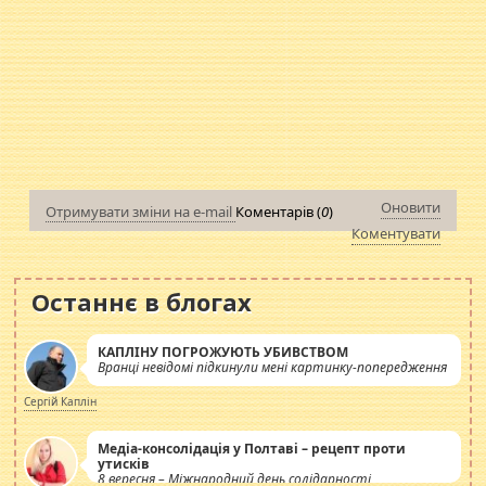
Оновити
Отримувати зміни на e-mail
Коментарів (
0
)
Коментувати
Останнє в блогах
КАПЛІНУ ПОГРОЖУЮТЬ УБИВСТВОМ
Вранці невідомі підкинули мені картинку-попередження
Сергій Каплін
Медіа-консолідація у Полтаві – рецепт проти
утисків
8 вересня – Міжнародний день солідарності