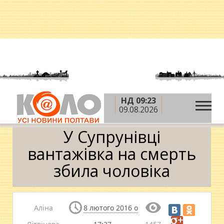
НД 09:23
»
»
»
Головна
Новини
Надзвичайні події
У
09.08.2026
Супрунівці вантажівка на смерть збила чоловіка
У Супрунівці
вантажівка на смерть
збила чоловіка
Аліна
8 лютого 2016 о