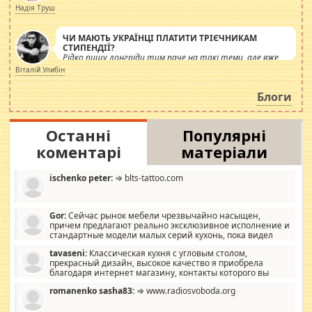
журналістів.
Надія Труш
ЧИ МАЮТЬ УКРАЇНЦІ ПЛАТИТИ ТРІЄЧНИКАМ
СТИПЕНДІЇ?
Рідко пишу лонгріди тим паче на такі теми, але вже
просто дістало! Обурюють сьогоднішні інсенуації
Віталій Улибін
навколо стипендіального питання. Штучно
роздувається ще одна соціальна катастрофа.
Блоги
Останні
Популярні
коментарі
матеріали
ischenko peter:
⇒ blts-tattoo.com
Gor:
Сейчас рынок мебели чрезвычайно насыщен,
причем предлагают реально эксклюзивное исполнение и
стандартные модели малых серий кухонь, пока видел
отличную кухонную мебель по дизайну, мало походит на
tavaseni:
Классическая кухня с угловым столом,
стандартные формы, в MebelOk, креативненько и что главное -
прекрасный дизайн, высокое качество я приобрела
со вкусом все в порядке, без ненужных наворотов удорожающих
благодаря интернет магазину, контакты которого вы
мебель, а это не последний фактор.
можете просмотреть https://mwood.com.ua.
romanenko sasha83:
⇒ www.radiosvoboda.org