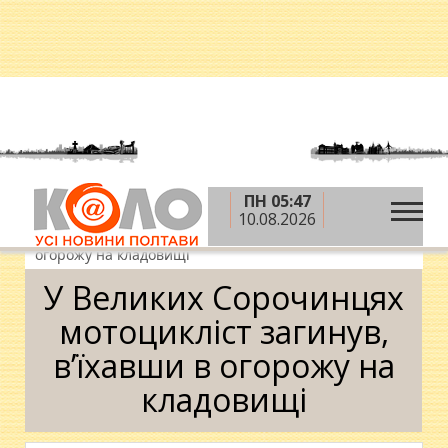
ПН 05:47
»
»
»
Головна
Новини
Надзвичайні події
У
10.08.2026
Великих Сорочинцях мотоцикліст загинув, в’їхавши в
огорожу на кладовищі
У Великих Сорочинцях
мотоцикліст загинув,
в’їхавши в огорожу на
кладовищі