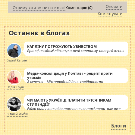
Оновити
Отримувати зміни на e-mail
Коментарів (
0
)
Коментувати
Останнє в блогах
КАПЛІНУ ПОГРОЖУЮТЬ УБИВСТВОМ
Вранці невідомі підкинули мені картинку-попередження
Сергій Каплін
Медіа-консолідація у Полтаві – рецепт проти
утисків
8 вересня – Міжнародний день солідарності
журналістів.
Надія Труш
ЧИ МАЮТЬ УКРАЇНЦІ ПЛАТИТИ ТРІЄЧНИКАМ
СТИПЕНДІЇ?
Рідко пишу лонгріди тим паче на такі теми, але вже
просто дістало! Обурюють сьогоднішні інсенуації
Віталій Улибін
навколо стипендіального питання. Штучно
роздувається ще одна соціальна катастрофа.
Блоги