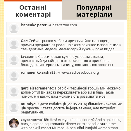
Останні
Популярні
коментарі
матеріали
ischenko peter:
⇒ blts-tattoo.com
Gor:
Сейчас рынок мебели чрезвычайно насыщен,
причем предлагают реально эксклюзивное исполнение и
стандартные модели малых серий кухонь, пока видел
отличную кухонную мебель по дизайну, мало походит на
tavaseni:
Классическая кухня с угловым столом,
стандартные формы, в MebelOk, креативненько и что главное -
прекрасный дизайн, высокое качество я приобрела
со вкусом все в порядке, без ненужных наворотов удорожающих
благодаря интернет магазину, контакты которого вы
мебель, а это не последний фактор.
можете просмотреть https://mwood.com.ua.
romanenko sasha83:
⇒ www.radiosvoboda.org
garciajsacramento:
Потрібні термінові гроші? Ми можемо
допомогти! Ви зараз переживаєте або ви в біді? Таким
чином, ми даємо вам можливість розвивати нові
розробки. Як багата людина, я почуваю себе зобов'язаним
mumiyo:
З дати публікації (27.05.2016) більшість вказаних
допомагати людям, які намагаються дати їм шанс. Кожен
цін зросла. Стаття досить інформативна, але потребує
заслуговує на другий шанс, і, оскільки влада не зможе, вони
редагування.
повинні приймати від інших. Для нас нема багато суми, і зрілість
ми визначаємо за взаємною згодою. Ні сюрпризів, ні додаткових
zoyasharma189:
Hey! Are you feeling lonely? And night clubs,
витрат, а тільки узгоджених сум і нічого іншого. Не чекайте і не
bars, sightseeing, romantic dinner or to spend leisure time
коментуйте цей пост. Введіть суму, яку ви хочете подати, і ми
with her will escort Mumbai A beautiful Punjabi women than
зв'яжемося з вами з усіма варіантами. зв'яжіться з нами