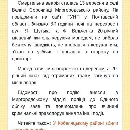
Смертельна аварія сталась 13 вересня в селі
Великі Сорочинці Миргородського району. Як
повідомили на сайті ГУНП у Полтавській
області, близько 3-ї години ночі на перехресті
вул. Я. Шутька та Ф. Вільченка 20-річний
місцевий житель, керуючи мопедом, не вибрав
безпечну швидкість, не впорався з керуванням,
з’їхав на узбіччя і врізався в огорожу на
цвинтарі.
Мопед завис між огорожею та деревом, а 20-
річний юнак від отриманих травм загинув на
місці аварії.
Відомості про подію внесли в
Миргородському відділі поліції до Єдиного
обліку заяв та повідомлень про вчинені
кримінальні правопорушення та інші події.
Читайте також:
У Кобеляцькому районі збили