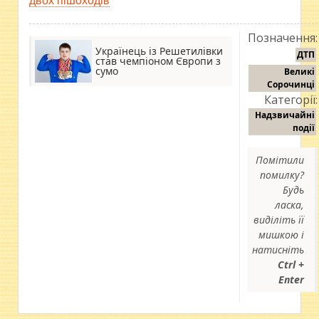
двох пішоходів
Позначення:
Українець із Решетилівки
ДТП
став чемпіоном Європи з
сумо
Великі
Сорочинці
Категорії:
Надзвичайні
події
Помітили
помилку?
Будь
ласка,
виділіть її
мишкою і
натисніть
Ctrl +
Enter