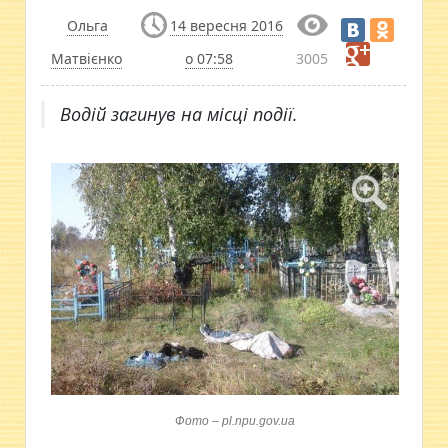
Ольга
14 вересня 2016
Матвієнко
о 07:58
3005
Водій загинув на місці події.
Фото – pl.npu.gov.ua