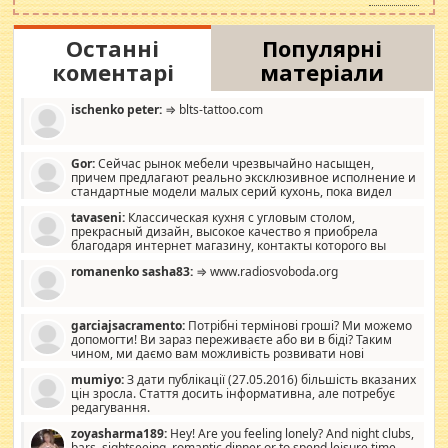
Останні
Популярні
коментарі
матеріали
ischenko peter:
⇒ blts-tattoo.com
Gor:
Сейчас рынок мебели чрезвычайно насыщен,
причем предлагают реально эксклюзивное исполнение и
стандартные модели малых серий кухонь, пока видел
отличную кухонную мебель по дизайну, мало походит на
tavaseni:
Классическая кухня с угловым столом,
стандартные формы, в MebelOk, креативненько и что главное -
прекрасный дизайн, высокое качество я приобрела
со вкусом все в порядке, без ненужных наворотов удорожающих
благодаря интернет магазину, контакты которого вы
мебель, а это не последний фактор.
можете просмотреть https://mwood.com.ua.
romanenko sasha83:
⇒ www.radiosvoboda.org
garciajsacramento:
Потрібні термінові гроші? Ми можемо
допомогти! Ви зараз переживаєте або ви в біді? Таким
чином, ми даємо вам можливість розвивати нові
розробки. Як багата людина, я почуваю себе зобов'язаним
mumiyo:
З дати публікації (27.05.2016) більшість вказаних
допомагати людям, які намагаються дати їм шанс. Кожен
цін зросла. Стаття досить інформативна, але потребує
заслуговує на другий шанс, і, оскільки влада не зможе, вони
редагування.
повинні приймати від інших. Для нас нема багато суми, і зрілість
ми визначаємо за взаємною згодою. Ні сюрпризів, ні додаткових
zoyasharma189:
Hey! Are you feeling lonely? And night clubs,
витрат, а тільки узгоджених сум і нічого іншого. Не чекайте і не
bars, sightseeing, romantic dinner or to spend leisure time