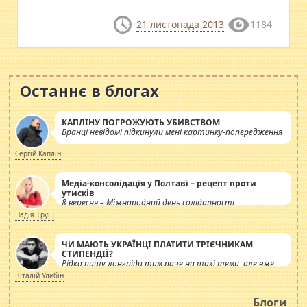
21 листопада 2013
1184
Останнє в блогах
КАПЛІНУ ПОГРОЖУЮТЬ УБИВСТВОМ
Вранці невідомі підкинули мені картинку-попередження
Сергій Каплін
Медіа-консолідація у Полтаві – рецепт проти
утисків
8 вересня – Міжнародний день солідарності
журналістів.
Надія Труш
ЧИ МАЮТЬ УКРАЇНЦІ ПЛАТИТИ ТРІЄЧНИКАМ
СТИПЕНДІЇ?
Рідко пишу лонгріди тим паче на такі теми, але вже
просто дістало! Обурюють сьогоднішні інсенуації
Віталій Улибін
навколо стипендіального питання. Штучно
роздувається ще одна соціальна катастрофа.
Блоги