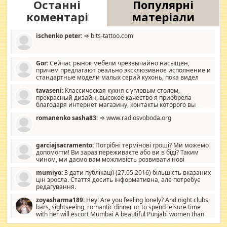
Останні
Популярні
коментарі
матеріали
ischenko peter:
⇒ blts-tattoo.com
Gor:
Сейчас рынок мебели чрезвычайно насыщен,
причем предлагают реально эксклюзивное исполнение и
стандартные модели малых серий кухонь, пока видел
отличную кухонную мебель по дизайну, мало походит на
tavaseni:
Классическая кухня с угловым столом,
стандартные формы, в MebelOk, креативненько и что главное -
прекрасный дизайн, высокое качество я приобрела
со вкусом все в порядке, без ненужных наворотов удорожающих
благодаря интернет магазину, контакты которого вы
мебель, а это не последний фактор.
можете просмотреть https://mwood.com.ua.
romanenko sasha83:
⇒ www.radiosvoboda.org
garciajsacramento:
Потрібні термінові гроші? Ми можемо
допомогти! Ви зараз переживаєте або ви в біді? Таким
чином, ми даємо вам можливість розвивати нові
розробки. Як багата людина, я почуваю себе зобов'язаним
mumiyo:
З дати публікації (27.05.2016) більшість вказаних
допомагати людям, які намагаються дати їм шанс. Кожен
цін зросла. Стаття досить інформативна, але потребує
заслуговує на другий шанс, і, оскільки влада не зможе, вони
редагування.
повинні приймати від інших. Для нас нема багато суми, і зрілість
ми визначаємо за взаємною згодою. Ні сюрпризів, ні додаткових
zoyasharma189:
Hey! Are you feeling lonely? And night clubs,
витрат, а тільки узгоджених сум і нічого іншого. Не чекайте і не
bars, sightseeing, romantic dinner or to spend leisure time
коментуйте цей пост. Введіть суму, яку ви хочете подати, і ми
with her will escort Mumbai A beautiful Punjabi women than
зв'яжемося з вами з усіма варіантами. зв'яжіться з нами
sexy escort companion in arms that you guys feel like 5 star luxury
сьогодні на garciajsacramento@gmail.com Вам потрібні термінові