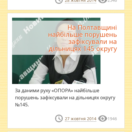
28 жовтня 2014
2546
На Полтавщині
найбільше порушень
зафіксували на
дільницях 145 округу
За даними руху «ОПОРА» найбільше
порушень зафіксували на дільницях округу
№145.
27 жовтня 2014
1946