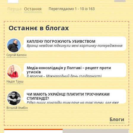
Перша
Остання
Переглядаємо 1 - 10 із 163
Останнє в блогах
КАПЛІНУ ПОГРОЖУЮТЬ УБИВСТВОМ
Вранці невідомі підкинули мені картинку-попередження
Сергій Каплін
Медіа-консолідація у Полтаві – рецепт проти
утисків
8 вересня – Міжнародний день солідарності
журналістів.
Надія Труш
ЧИ МАЮТЬ УКРАЇНЦІ ПЛАТИТИ ТРІЄЧНИКАМ
СТИПЕНДІЇ?
Рідко пишу лонгріди тим паче на такі теми, але вже
просто дістало! Обурюють сьогоднішні інсенуації
Віталій Улибін
навколо стипендіального питання. Штучно
роздувається ще одна соціальна катастрофа.
Блоги