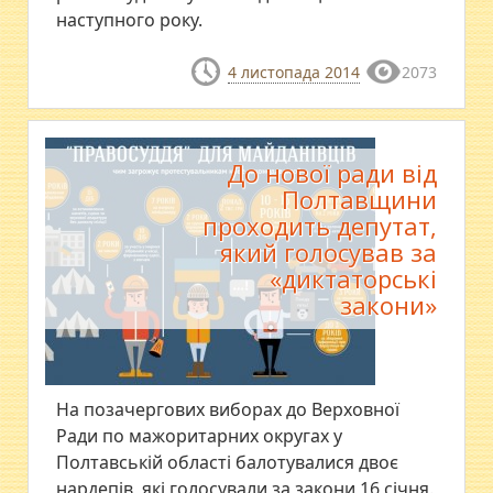
наступного року.
4 листопада 2014
2073
До нової ради від
Полтавщини
проходить депутат,
який голосував за
«диктаторські
закони»
​На позачергових виборах до Верховної
Ради по мажоритарних округах у
Полтавській області балотувалися двоє
нардепів, які голосували за закони 16 січня.