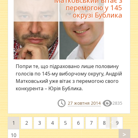
Матковський вітає з
перемогою у 145
окрузі Бублика
Попри те, що підраховано лише половину
голосів по 145-му виборчому округу, Андрій
Матковський уже вітає з перемогою свого
конкурента – Юрія Бублика.
27 жовтня 2014
2835
<
1
2
3
4
5
6
7
8
9
>
10