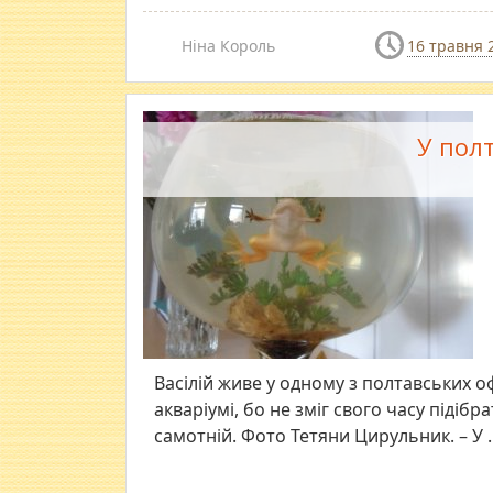
Ніна Король
16 травня 
У полт
Васілій живе у одному з полтавських о
акваріумі, бо не зміг свого часу підібра
самотній. Фото Тетяни Цирульник. – У ..