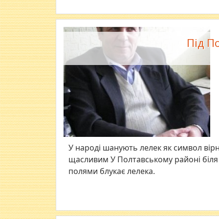
Під П
У народі шанують лелек як символ вірно
щасливим У Полтавському районі біля 
полями блукає лелека.