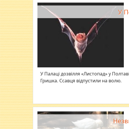
У П
У Палаці дозвілля «Листопад» у Полта
Гришка. Ссавця відпустили на волю.
Незв