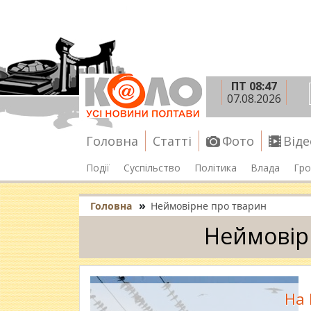
ПТ 08:47
07.08.2026
Головна
Статті
Фото
Віде
Події
Суспільство
Політика
Влада
Гро
»
Головна
Неймовірне про тварин
Неймовір
На