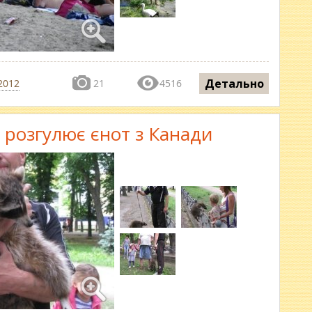
Детально
2012
21
4516
 розгулює єнот з Канади