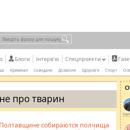
о
Блоги
Інтерв'ю
Спецпроекти
Газе
ші
Кримінал
Скандали
Дозвілля
Здоров'я
Спорт
Осв
О
не про тварин
Серг
 Полтавщине собираются полчища