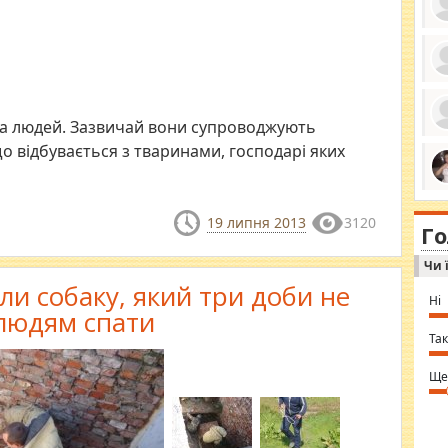
ро
се
да
за людей. Зазвичай вони супроводжують
ос
ін
о відбувається з тваринами, господарі яких
за
тіл
ком
bea
ми
tha
на
19 липня 2013
3120
nig
Г
по
in 
Sol
Чи 
Ind
gir
ли собаку, який три доби не
bod
Ні
alw
людям спати
Mir
you
Так
⇒ 
Ще