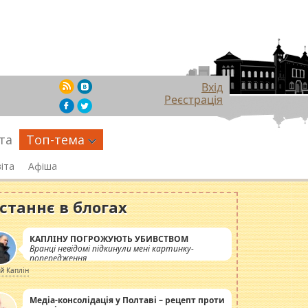
Вхід
Реєстрація
та
Топ-тема
іта
Афіша
станнє в блогах
КАПЛІНУ ПОГРОЖУЮТЬ УБИВСТВОМ
Вранці невідомі підкинули мені картинку-
попередження
ій Каплін
Медіа-консолідація у Полтаві – рецепт проти