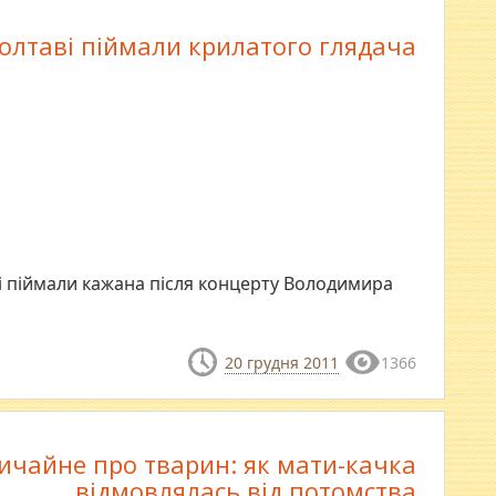
олтаві піймали крилатого глядача
ві піймали кажана після концерту Володимира
20 грудня 2011
1366
ичайне про тварин: як мати-качка
відмовлялась від потомства