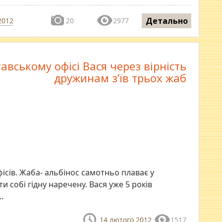
Детально
2012
20
2977
авському офісі Вася через вірність
дружинам з’їв трьох жаб
фісів. Жаба- альбінос самотньо плаває у
ти собі гідну наречену. Вася уже 5 років
.
14 лютого 2012
1517