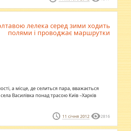
олтавою лелека серед зими ходить
полями і проводжає маршрутки
сті, а місце, де селиться пара, вважається
села Василівка понад трасою Київ –Харків
11 січня 2012
2816