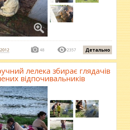
Детально
 2012
48
2357
ручний лелека збирає глядачів
лених відпочивальників