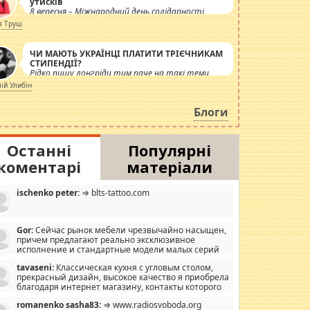
утисків
8 вересня – Міжнародний день солідарності
журналістів.
я Труш
ЧИ МАЮТЬ УКРАЇНЦІ ПЛАТИТИ ТРІЄЧНИКАМ
СТИПЕНДІЇ?
Рідко пишу лонгріди тим паче на такі теми,
але вже просто дістало! Обурюють сьогоднішні
лій Улибін
інсенуації навколо стипендіального питання.
Штучно роздувається ще одна соціальна
Блоги
катастрофа.
Останні
Популярні
коментарі
матеріали
ischenko peter:
⇒ blts-tattoo.com
Gor:
Сейчас рынок мебели чрезвычайно насыщен,
причем предлагают реально эксклюзивное
исполнение и стандартные модели малых серий
хонь, пока видел отличную кухонную мебель по
tavaseni:
Классическая кухня с угловым столом,
зайну, мало походит на стандартные формы, в MebelOk,
прекрасный дизайн, высокое качество я приобрела
еативненько и что главное - со вкусом все в порядке,
благодаря интернет магазину, контакты которого
з ненужных наворотов удорожающих мебель, а это не
 можете просмотреть https://mwood.com.ua.
следний фактор.
romanenko sasha83:
⇒ www.radiosvoboda.org