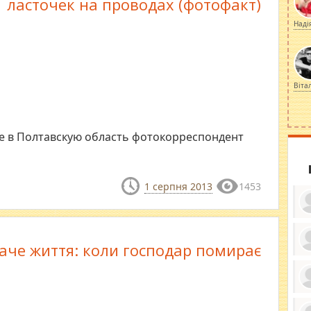
ласточек на проводах (фотофакт)
Наді
Віта
е в Полтавскую область фотокорреспондент
1 серпня 2013
1453
аче життя: коли господар помирає
ку
ди
кр
бе
вы
по