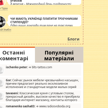
утисків
8 вересня – Міжнародний день солідарності
журналістів.
я Труш
ЧИ МАЮТЬ УКРАЇНЦІ ПЛАТИТИ ТРІЄЧНИКАМ
СТИПЕНДІЇ?
Рідко пишу лонгріди тим паче на такі теми,
але вже просто дістало! Обурюють сьогоднішні
лій Улибін
інсенуації навколо стипендіального питання.
Штучно роздувається ще одна соціальна
Блоги
катастрофа.
Останні
Популярні
коментарі
матеріали
ischenko peter:
⇒ blts-tattoo.com
Gor:
Сейчас рынок мебели чрезвычайно насыщен,
причем предлагают реально эксклюзивное
исполнение и стандартные модели малых серий
хонь, пока видел отличную кухонную мебель по
tavaseni:
Классическая кухня с угловым столом,
зайну, мало походит на стандартные формы, в MebelOk,
прекрасный дизайн, высокое качество я приобрела
еативненько и что главное - со вкусом все в порядке,
благодаря интернет магазину, контакты которого
з ненужных наворотов удорожающих мебель, а это не
 можете просмотреть https://mwood.com.ua.
следний фактор.
romanenko sasha83:
⇒ www.radiosvoboda.org