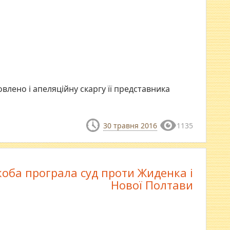
влено і апеляційну скаргу її представника
30 травня 2016
1135
оба програла суд проти Жиденка і
Нової Полтави