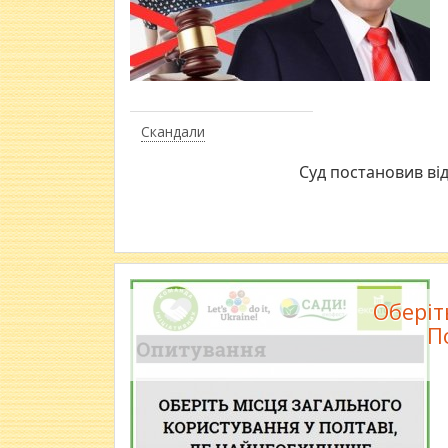
Скандали
Суд постановив ві
Оберіт
П