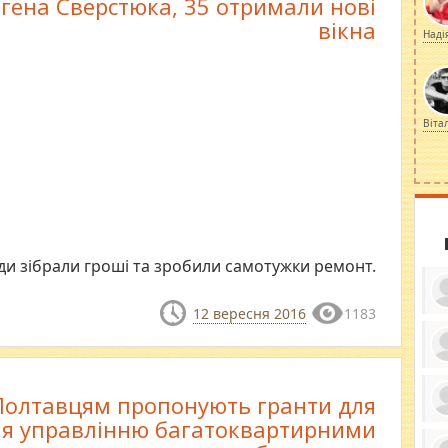
гена Сверстюка, 35 отримали нові
вікна
Наді
Віта
и зібрали гроші та зробили самотужки ремонт.
12 вересня 2016
1183
ку
ди
Полтавцям пропонують гранти для
кр
бе
я управлінню багатоквартирними
вы
по