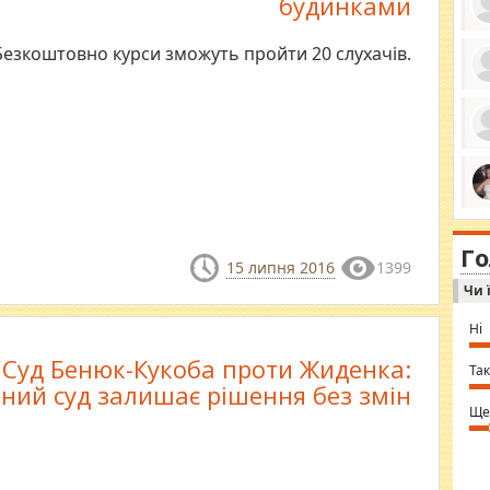
будинками
​Безкоштовно курси зможуть пройти 20 слухачів.
ро
се
да
ос
ін
за
тіл
ком
bea
ми
tha
на
nig
Г
по
in 
15 липня 2016
1399
Sol
Чи 
Ind
gir
bod
Ні
alw
Mir
Суд Бенюк-Кукоба проти Жиденка:
you
Так
⇒ 
ний суд залишає рішення без змін
Ще