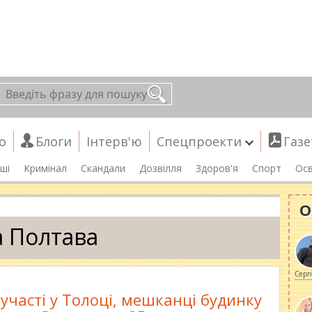
о
Блоги
Інтерв'ю
Спецпроекти
Газе
ші
Кримінал
Скандали
Дозвілля
Здоров'я
Спорт
Осв
О
 Полтава
Серг
участі у Толоці, мешканці будинку