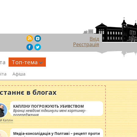
Вхід
Реєстрація
та
Топ-тема
іта
Афіша
станнє в блогах
КАПЛІНУ ПОГРОЖУЮТЬ УБИВСТВОМ
Вранці невідомі підкинули мені картинку-
попередження
ій Каплін
Медіа-консолідація у Полтаві – рецепт проти