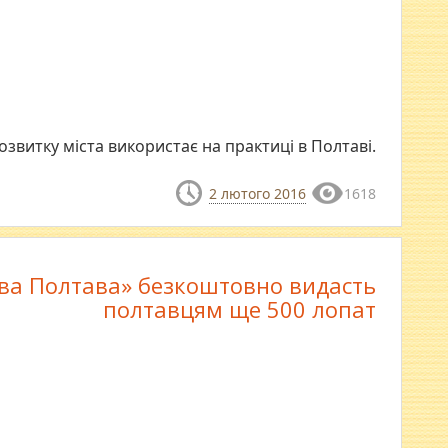
озвитку міста використає на практиці в Полтаві.
2 лютого 2016
1618
ва Полтава» безкоштовно видасть
полтавцям ще 500 лопат