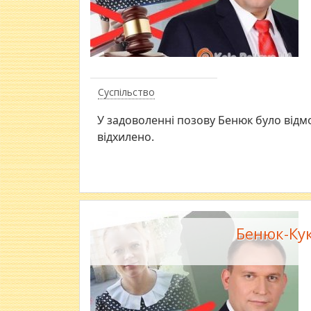
Суспільство
У задоволенні позову Бенюк було відмо
відхилено.
Бенюк-Кук