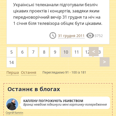
Українські телеканали підготували безліч
цікавих проектів і концертів, завдяки яким
передноворічний вечір 31 грудня та ніч на
1 січня біля телевізора обіцяє бути цікавим.
31 грудня 2011
3752
<
5
6
7
8
9
10
11
12
13
>
14
Перша
Остання
Переглядаємо 91 - 100 із 181
Останнє в блогах
КАПЛІНУ ПОГРОЖУЮТЬ УБИВСТВОМ
Вранці невідомі підкинули мені картинку-попередження
Сергій Каплін