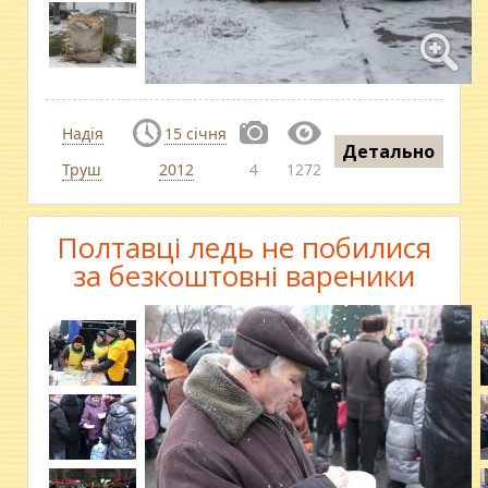
Надія
15 січня
Детально
Труш
2012
4
1272
Полтавці ледь не побилися
за безкоштовні вареники