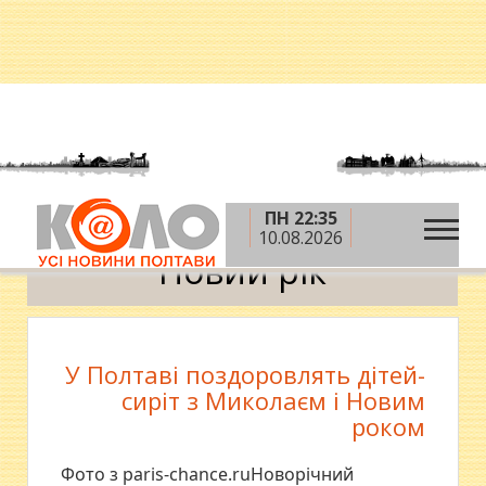
ПН 22:35
»
Головна
Новий рік
10.08.2026
Новий рік
У Полтаві поздоровлять дітей-
сиріт з Миколаєм і Новим
роком
Фото з paris-chance.ruНоворічний