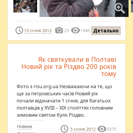
Детально
13 січня 2012
23
1940
Як святкували в Полтаві
Новий рік та Різдво 200 років
тому
Фото з risu.org.ua Незважаючи на те, що
ще за петровських часів Новий рік
почали відзначати 1 січня, для багатьох
полтавців у XVIII – XIX століттях головним
зимовим святом було Різдво.
Новини
5 січня 2012
3375