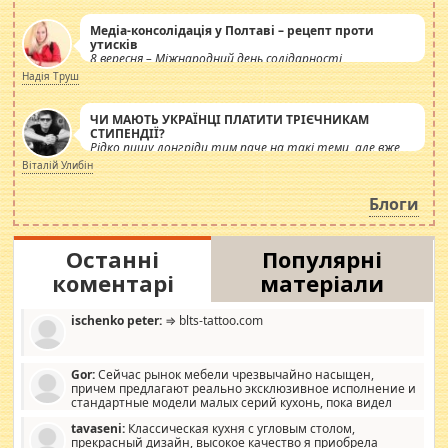
Медіа-консолідація у Полтаві – рецепт проти
утисків
8 вересня – Міжнародний день солідарності
журналістів.
Надія Труш
ЧИ МАЮТЬ УКРАЇНЦІ ПЛАТИТИ ТРІЄЧНИКАМ
СТИПЕНДІЇ?
Рідко пишу лонгріди тим паче на такі теми, але вже
просто дістало! Обурюють сьогоднішні інсенуації
Віталій Улибін
навколо стипендіального питання. Штучно
роздувається ще одна соціальна катастрофа.
Блоги
Останні
Популярні
коментарі
матеріали
ischenko peter:
⇒ blts-tattoo.com
Gor:
Сейчас рынок мебели чрезвычайно насыщен,
причем предлагают реально эксклюзивное исполнение и
стандартные модели малых серий кухонь, пока видел
отличную кухонную мебель по дизайну, мало походит на
tavaseni:
Классическая кухня с угловым столом,
стандартные формы, в MebelOk, креативненько и что главное -
прекрасный дизайн, высокое качество я приобрела
со вкусом все в порядке, без ненужных наворотов удорожающих