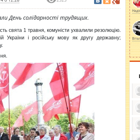
Наді
али День солідарності трудящих.
есть свята 1 травня, комуністи ухвалили резолюцію.
й України і російську мову як другу державну;
Віта
у.
ня.
ку
ди
кр
бе
вы
по