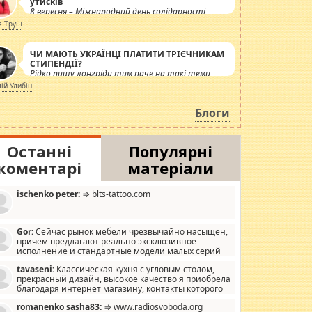
утисків
8 вересня – Міжнародний день солідарності
журналістів.
я Труш
ЧИ МАЮТЬ УКРАЇНЦІ ПЛАТИТИ ТРІЄЧНИКАМ
СТИПЕНДІЇ?
Рідко пишу лонгріди тим паче на такі теми,
але вже просто дістало! Обурюють сьогоднішні
лій Улибін
інсенуації навколо стипендіального питання.
Штучно роздувається ще одна соціальна
Блоги
катастрофа.
Останні
Популярні
коментарі
матеріали
ischenko peter:
⇒ blts-tattoo.com
Gor:
Сейчас рынок мебели чрезвычайно насыщен,
причем предлагают реально эксклюзивное
исполнение и стандартные модели малых серий
хонь, пока видел отличную кухонную мебель по
tavaseni:
Классическая кухня с угловым столом,
зайну, мало походит на стандартные формы, в MebelOk,
прекрасный дизайн, высокое качество я приобрела
еативненько и что главное - со вкусом все в порядке,
благодаря интернет магазину, контакты которого
з ненужных наворотов удорожающих мебель, а это не
 можете просмотреть https://mwood.com.ua.
следний фактор.
romanenko sasha83:
⇒ www.radiosvoboda.org