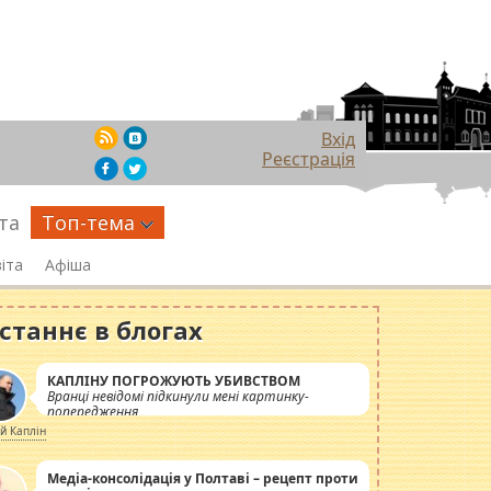
Вхід
Реєстрація
та
Топ-тема
іта
Афіша
станнє в блогах
КАПЛІНУ ПОГРОЖУЮТЬ УБИВСТВОМ
Вранці невідомі підкинули мені картинку-
попередження
ій Каплін
Медіа-консолідація у Полтаві – рецепт проти