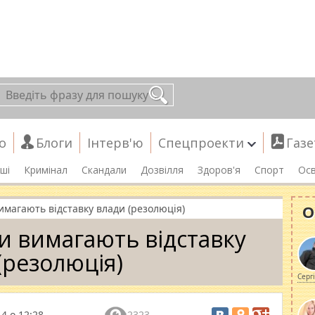
о
Блоги
Інтерв'ю
Спецпроекти
Газе
ші
Кримінал
Скандали
Дозвілля
Здоров'я
Спорт
Осв
О
имагають відставку влади (резолюція)
и вимагають відставку
(резолюція)
Серг
4 о 12:28
2323