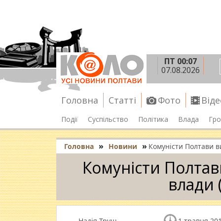
ПТ 00:07
07.08.2026
Головна
Статті
Фото
Віде
Події
Суспільство
Політика
Влада
Гро
»
»
Головна
Новини
Комуністи Полтави в
Комуністи Полтав
влади 
Надія Труш
1 травня 201