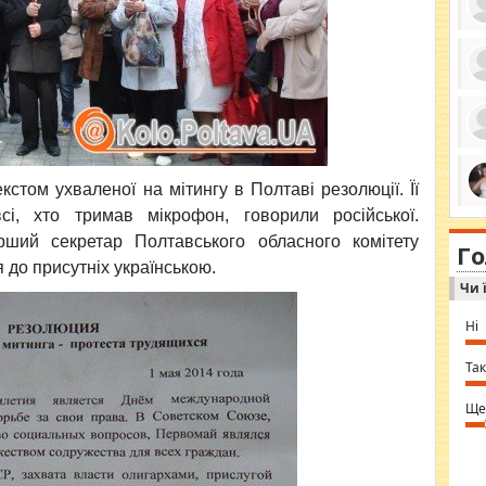
ро
се
да
ос
ін
за
тіл
том ухваленої на мітингу в Полтаві резолюції. Її
ком
bea
сі, хто тримав мікрофон, говорили російської.
ми
tha
на
ший секретар Полтавського обласного комітету
nig
Г
по
in 
я до присутніх українською.
Sol
Чи 
Ind
gir
bod
Ні
alw
Mir
you
Так
⇒ 
Ще