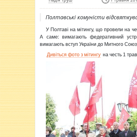
Полтавські комуністи відсвяткув
У Полтаві на мітингу, що провели на ч
А саме: вимагають федеративний устрі
вимагають вступ України до Митного Союз
Дивіться фото з мітингу
на честь 1 трав